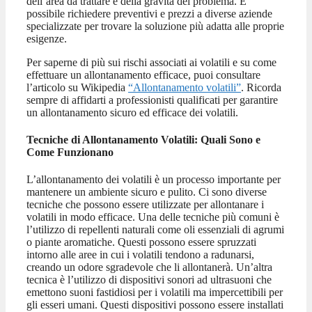
dell’area da trattare e della gravità del problema. È
possibile richiedere preventivi e prezzi a diverse aziende
specializzate per trovare la soluzione più adatta alle proprie
esigenze.
Per saperne di più sui rischi associati ai volatili e su come
effettuare un allontanamento efficace, puoi consultare
l’articolo su Wikipedia
“Allontanamento volatili”
. Ricorda
sempre di affidarti a professionisti qualificati per garantire
un allontanamento sicuro ed efficace dei volatili.
Tecniche di Allontanamento Volatili: Quali Sono e
Come Funzionano
L’allontanamento dei volatili è un processo importante per
mantenere un ambiente sicuro e pulito. Ci sono diverse
tecniche che possono essere utilizzate per allontanare i
volatili in modo efficace. Una delle tecniche più comuni è
l’utilizzo di repellenti naturali come oli essenziali di agrumi
o piante aromatiche. Questi possono essere spruzzati
intorno alle aree in cui i volatili tendono a radunarsi,
creando un odore sgradevole che li allontanerà. Un’altra
tecnica è l’utilizzo di dispositivi sonori ad ultrasuoni che
emettono suoni fastidiosi per i volatili ma impercettibili per
gli esseri umani. Questi dispositivi possono essere installati