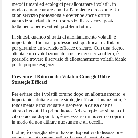
metodi umani ed ecologici per allontanare i volatili, in
modo da non causare danni all’ambiente circostante. Un
buon servizio professionale dovrebbe anche offrire
garanzie sul risultato e un servizio di assistenza post-
trattamento per eventuali problemi futuri.
In sintesi, quando si tratta di allontanamento volatili, è
importante affidarsi a professionisti qualificati e affidabili
per garantire un servizio efficace e sicuro. Con una ricerca
attenta e una valutazione dei costi e dei servizi offerti, è
possibile trovare il servizio di allontanamento volatili ideale
per le proprie esigenze.
Prevenire il Ritorno dei Volatili: Consigli Utili e
Strategie Efficaci
Per evitare che i volatili tornino dopo un allontanamento, è
importante adottare alcune strategie efficaci. Innanzitutto, è
fondamentale individuare e risolvere la causa che ha
attirato i volatili in primo luogo. Ad esempio, se si tratta di
cibo o acqua disponibili, è necessario rimuoverli o coprirli
in modo da non attirare nuovamente gli uccelli.
Inoltre, è consigliabile utilizzare dispositivi di dissuasione
come spaventapasseri, reti o dissuasori acustici per