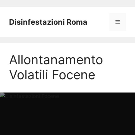
Vai
al
Disinfestazioni Roma
Menu
contenuto
Allontanamento
Volatili Focene