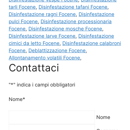
tarli Focene
,
Disinfestazione tafani Focene
,
Disinfestazione ragni Focene
,
Disinfestazione
pulci Focene
,
Disinfestazione processionaria
Focene
,
Disinfestazione mosche Focene
,
Disinfestazione larve Focene
,
Disinfestazione
cimici da letto Focene
,
Disinfestazione calabroni
Focene
,
Deblattizzazione Focene
,
Allontanamento volatili Focene
,
Contattaci
"
*
" indica i campi obbligatori
Nome
*
Nome