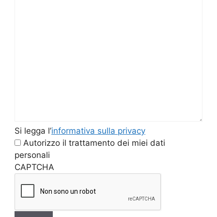
Si
Si legga l’
informativa sulla privacy
legga
Autorizzo il trattamento dei miei dati
l'informativa
personali
sulla
CAPTCHA
privacy
*