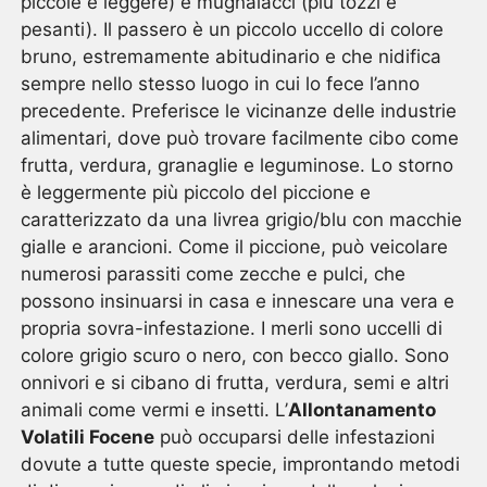
piccole e leggere) e mugnaiacci (più tozzi e
pesanti). Il passero è un piccolo uccello di colore
bruno, estremamente abitudinario e che nidifica
sempre nello stesso luogo in cui lo fece l’anno
precedente. Preferisce le vicinanze delle industrie
alimentari, dove può trovare facilmente cibo come
frutta, verdura, granaglie e leguminose. Lo storno
è leggermente più piccolo del piccione e
caratterizzato da una livrea grigio/blu con macchie
gialle e arancioni. Come il piccione, può veicolare
numerosi parassiti come zecche e pulci, che
possono insinuarsi in casa e innescare una vera e
propria sovra-infestazione. I merli sono uccelli di
colore grigio scuro o nero, con becco giallo. Sono
onnivori e si cibano di frutta, verdura, semi e altri
animali come vermi e insetti. L’
Allontanamento
Volatili Focene
può occuparsi delle infestazioni
dovute a tutte queste specie, improntando metodi