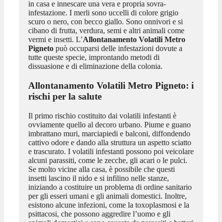
in casa e innescare una vera e propria sovra-
infestazione. I merli sono uccelli di colore grigio
scuro o nero, con becco giallo. Sono onnivori e si
cibano di frutta, verdura, semi e altri animali come
vermi e insetti. L’
Allontanamento Volatili Metro
Pigneto
può occuparsi delle infestazioni dovute a
tutte queste specie, improntando metodi di
dissuasione e di eliminazione della colonia.
Allontanamento Volatili Metro Pigneto
: i
rischi per la salute
Il primo rischio costituito dai volatili infestanti è
ovviamente quello al decoro urbano. Piume e guano
imbrattano muri, marciapiedi e balconi, diffondendo
cattivo odore e dando alla struttura un aspetto sciatto
e trascurato. I volatili infestanti possono poi veicolare
alcuni parassiti, come le zecche, gli acari o le pulci.
Se molto vicine alla casa, è possibile che questi
insetti lascino il nido e si infilino nelle stanze,
iniziando a costituire un problema di ordine sanitario
per gli esseri umani e gli animali domestici. Inoltre,
esistono alcune infezioni, come la toxoplasmosi e la
psittacosi, che possono aggredire l’uomo e gli