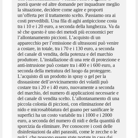
porrà queste ed altre domande per inquadrare meglio
la situazione, decidere come agire e proporti
un’offerta per il trattamento scelto. Passiamo ora ai
costi prevedibili. Una fila di aghi antipiccione costa
tra i 10 e i 20 euro, a seconda della lunghezza. Va da
sè che questo è uno dei metodi più economici per
l’allontanamento piccioni. L’acquisto di un
apparecchio per l’emissione di ultrasuoni può venire
a costare, in totale, tra i 70 e i 130 euro, a seconda
del canale di vendita, della potenza e del marchio
produttore. L’installazione di una rete di protezione e
anti-intrusione può costare tra i 400 e i 600 euro, a
seconda della metratura del luogo da proteggere.
L’acquisto di un prodotto in spray o gel per la
dissuasione dell’avvicinamento dei volatili può
costare tra i 20 e i 40 euro, nuovamente a seconda
del marchio, del numero di applicazioni necessarie e
del canale di vendita scelto. L’allontanamento di una
piccola colonia di piccioni, con eliminazione del
nido e microsabbiatura del guano per sanificare le
superfici ha un costo variabile tra i 1000 e i 2000
euro, a seconda del numero di nidi e della quantità di
sporcizia da eliminare. Per conoscere i costi delle
disinfestazioni da altri parassiti, come le zecche o le
pulci, che possono essere state portate in casa dai