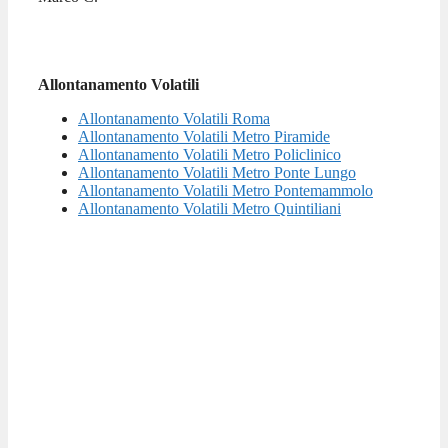
Allontanamento Volatili
Allontanamento Volatili Roma
Allontanamento Volatili Metro Piramide
Allontanamento Volatili Metro Policlinico
Allontanamento Volatili Metro Ponte Lungo
Allontanamento Volatili Metro Pontemammolo
Allontanamento Volatili Metro Quintiliani