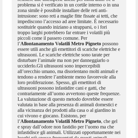
problema si è verificato in un cortile interno o in una
zona simile è possibile installare delle reti anti-
intrusione: sono reti a maglie fitte fissate ai tetti, che
impediscono l’accesso ad aree limitate. È necessario
sostituirle quando iniziano a strapparsi, o i fori
troppo larghi potrebbero far entrare i volatili più
piccoli come il passero comune. Per
l’
Allontanamento Volatili Metro Pigneto
possono
essere utili anche gli emettitori di scariche elettriche e
ultrasuoni. Le scariche elettriche sono tarate per
disturbare l’animale ma non per danneggiarlo o
ucciderlo.Gli ultrasuoni sono impercepibili
all’orecchio umano, ma disorientano molti animali e
tendono a rendere l’ambiente meno favorevole alla
loro proliferazione. Spesso, gli emettitori di
ultrasuoni possono infastidire cani e gatti, che
contrariamente all’uomo avvertono queste frequenze.
La valutazione di questo metodo dovrebbe essere
valutata in base alla presenza di animali domestici e
alla vicinanza dei prodotti alla casa o al giardino in
cui vivono e giocano. Esistono, per
l’
Allontanamento Volatili Metro Pigneto
, che gel
e spray dall’odore non fastidio per l’uomo ma che
infastidisce gli animali. Utilizzati opportunamente nei
luoghi più spesso frequentati da questi animali