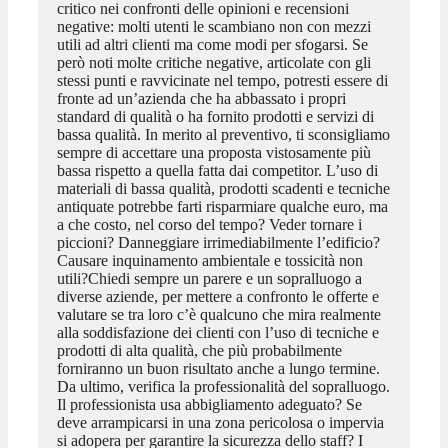
critico nei confronti delle opinioni e recensioni
negative: molti utenti le scambiano non con mezzi
utili ad altri clienti ma come modi per sfogarsi. Se
però noti molte critiche negative, articolate con gli
stessi punti e ravvicinate nel tempo, potresti essere di
fronte ad un’azienda che ha abbassato i propri
standard di qualità o ha fornito prodotti e servizi di
bassa qualità. In merito al preventivo, ti sconsigliamo
sempre di accettare una proposta vistosamente più
bassa rispetto a quella fatta dai competitor. L’uso di
materiali di bassa qualità, prodotti scadenti e tecniche
antiquate potrebbe farti risparmiare qualche euro, ma
a che costo, nel corso del tempo? Veder tornare i
piccioni? Danneggiare irrimediabilmente l’edificio?
Causare inquinamento ambientale e tossicità non
utili?Chiedi sempre un parere e un sopralluogo a
diverse aziende, per mettere a confronto le offerte e
valutare se tra loro c’è qualcuno che mira realmente
alla soddisfazione dei clienti con l’uso di tecniche e
prodotti di alta qualità, che più probabilmente
forniranno un buon risultato anche a lungo termine.
Da ultimo, verifica la professionalità del sopralluogo.
Il professionista usa abbigliamento adeguato? Se
deve arrampicarsi in una zona pericolosa o impervia
si adopera per garantire la sicurezza dello staff? I