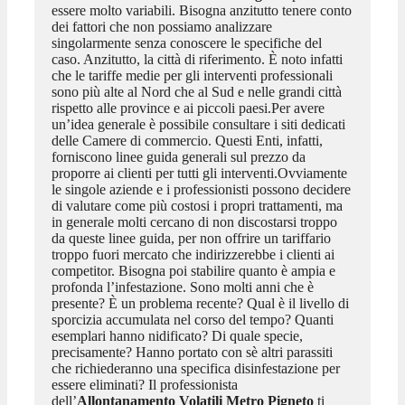
essere molto variabili. Bisogna anzitutto tenere conto
dei fattori che non possiamo analizzare
singolarmente senza conoscere le specifiche del
caso. Anzitutto, la città di riferimento. È noto infatti
che le tariffe medie per gli interventi professionali
sono più alte al Nord che al Sud e nelle grandi città
rispetto alle province e ai piccoli paesi.Per avere
un’idea generale è possibile consultare i siti dedicati
delle Camere di commercio. Questi Enti, infatti,
forniscono linee guida generali sul prezzo da
proporre ai clienti per tutti gli interventi.Ovviamente
le singole aziende e i professionisti possono decidere
di valutare come più costosi i propri trattamenti, ma
in generale molti cercano di non discostarsi troppo
da queste linee guida, per non offrire un tariffario
troppo fuori mercato che indirizzerebbe i clienti ai
competitor. Bisogna poi stabilire quanto è ampia e
profonda l’infestazione. Sono molti anni che è
presente? È un problema recente? Qual è il livello di
sporcizia accumulata nel corso del tempo? Quanti
esemplari hanno nidificato? Di quale specie,
precisamente? Hanno portato con sè altri parassiti
che richiederanno una specifica disinfestazione per
essere eliminati? Il professionista
dell’
Allontanamento Volatili Metro Pigneto
ti