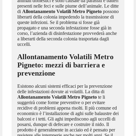
animali domestici e sono causate da parassiti e batteri
presenti nelle feci e sulle piume dell’animale. Le ditte
di
Allontanamento Volatili Metro Pigneto
possono
liberarti della colonia impedendo la trasmissione di
queste infezioni. Se il problema si fosse già
propagato e una seconda infestazione fosse già in
corso, l’azienda di disinfestazione provvederà anche
a liberarti della seconda colonia trasportata dagli
uccelli.
Allontanamento Volatili Metro
Pigneto
: mezzi di barriera e
prevenzione
Esistono alcuni sistemi efficaci per la prevenzione
delle infestazioni dovute ai volatili. La ditta di
Allontanamento Volatili Metro Pigneto
te li
suggerirà come forme preventive o per evitare
recidive di problemi appena risolti. Il più comune ed
economico è l’installazione di aghi sulle balaustre dei
balconi e i tetti. Gli aghi impediscono agli uccelli di
posarsi, dunque di defecare e costruire il nido. Il
prodotto è generalmente in acciaio ed è pensato per
resistere alle intemperie anche per molti anni. Se il