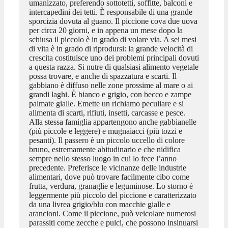
umanizzato, preferendo sottotetti, soffitte, balconi e
intercapedini dei tetti. È responsabile di una grande
sporcizia dovuta al guano. Il piccione cova due uova
per circa 20 giorni, e in appena un mese dopo la
schiusa il piccolo è in grado di volare via. A sei mesi
di vita è in grado di riprodursi: la grande velocità di
crescita costituisce uno dei problemi principali dovuti
a questa razza. Si nutre di qualsiasi alimento vegetale
possa trovare, e anche di spazzatura e scarti. Il
gabbiano è diffuso nelle zone prossime al mare o ai
grandi laghi. È bianco e grigio, con becco e zampe
palmate gialle. Emette un richiamo peculiare e si
alimenta di scarti, rifiuti, insetti, carcasse e pesce.
Alla stessa famiglia appartengono anche gabbianelle
(più piccole e leggere) e mugnaiacci (più tozzi e
pesanti). Il passero è un piccolo uccello di colore
bruno, estremamente abitudinario e che nidifica
sempre nello stesso luogo in cui lo fece l’anno
precedente. Preferisce le vicinanze delle industrie
alimentari, dove può trovare facilmente cibo come
frutta, verdura, granaglie e leguminose. Lo storno è
leggermente più piccolo del piccione e caratterizzato
da una livrea grigio/blu con macchie gialle e
arancioni. Come il piccione, può veicolare numerosi
parassiti come zecche e pulci, che possono insinuarsi