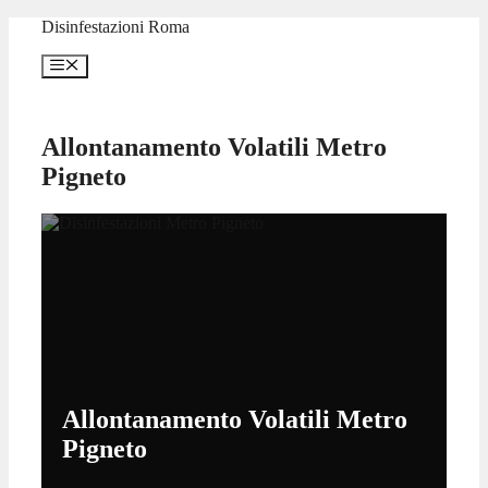
Vai
Disinfestazioni Roma
al
contenuto
Menu
Allontanamento Volatili Metro
Pigneto
Allontanamento Volatili Metro
Pigneto