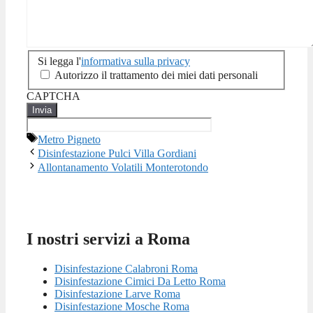
Si legga l'
Si
informativa sulla privacy
legga
Autorizzo il trattamento dei miei dati personali
l'informativa
CAPTCHA
sulla
privacy
*
Tag
Metro Pigneto
Disinfestazione Pulci Villa Gordiani
Allontanamento Volatili Monterotondo
I nostri servizi a Roma
Disinfestazione Calabroni Roma
Disinfestazione Cimici Da Letto Roma
Disinfestazione Larve Roma
Disinfestazione Mosche Roma