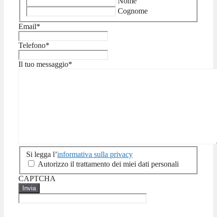
Nome
Cognome
Email
*
Telefono
*
Il tuo messaggio
*
Si legga l’
Si
informativa sulla privacy
legga
Autorizzo il trattamento dei miei dati personali
l'informativa
CAPTCHA
sulla
privacy
*