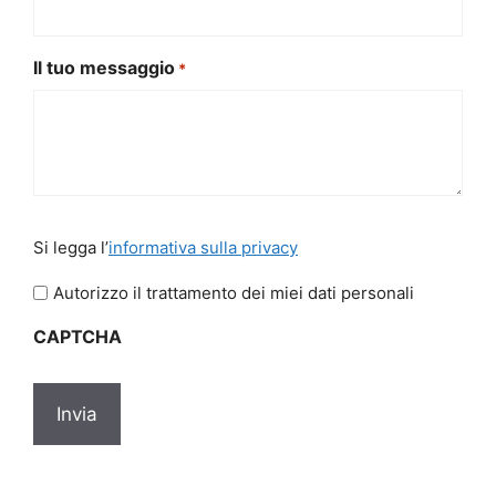
Il tuo messaggio
*
Si
Si legga l’
informativa sulla privacy
legga
l'informativa
Autorizzo il trattamento dei miei dati personali
sulla
CAPTCHA
privacy
*