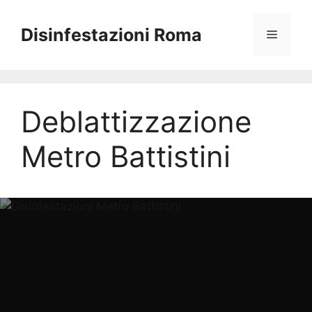
Vai
al
Disinfestazioni Roma
Menu
contenuto
Deblattizzazione
Metro Battistini