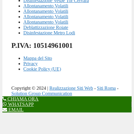
Disinfestazione Vespe Tor Cervara
Allontanamento Volatili
Allontanamento Volatili
Allontanamento Volatili
Allontanamento Volatili
Deblattizzazione Roiate
Disinfestazione Metro Lodi
P.IVA: 10514961001
Mappa del Sito
Privacy
Cookie Policy (UE)
Copyright © 2024 |
Realizzazione Siti Web
-
Siti Roma
-
Solution Group Communication
CHIAMA ORA
WHATSAPP
EMAIL