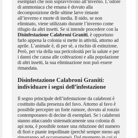
esemplari che non sopravvivono all’inverno. L’odore
di ammoniaca che emana è dovuto alla
decomposizione delle ultime larve rimaste
all’inverno e morte di inedia. Il nido, se non
eliminato, viene utilizzato durante l’inverno come
rifugio da altri insetti. Se si intende procedere con la
Disinfestazione Calabroni Graniti
, è opportuno
farlo appena la colonia si mette in attività, attorno ad
aprile. L’animale è, di per sè, a rischio di estinzione.
Però, per via della sua pericolosità per la salute e per
i danni che causa alle coltivazioni e alla popolazione
di altri insetti, la sua eliminazione non può essere
rimandata.
Disinfestazione Calabroni Graniti
:
individuare i segni dell’infestazione
Il segno principale dell’infestazione da calabroni è
costituito dalla presenza del favo. Attorno al favo è
possibile percepire un forte rumore, dovuto al ronzio
contemporaneo di decine di esemplari. Se i calabroni
stanno attaccando sistematicamente una colonia di
api nota, è possibile notare una riduzione del numero
di fiori e piante impollinate (perchè sempre meno api
rimarranno ad occuparsene). Dal momento in cui si