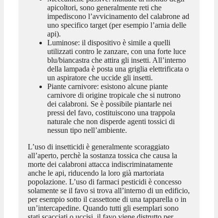
apicoltori, sono generalmente reti che
impediscono l’avvicinamento del calabrone ad
uno specifico target (per esempio l’arnia delle
api).
Luminose: il dispositivo è simile a quelli
utilizzati contro le zanzare, con una forte luce
blu/biancastra che attira gli insetti. All’interno
della lampada è posta una griglia elettrificata o
un aspiratore che uccide gli insetti.
Piante carnivore: esistono alcune piante
carnivore di origine tropicale che si nutrono
dei calabroni. Se è possibile piantarle nei
pressi del favo, costituiscono una trappola
naturale che non disperde agenti tossici di
nessun tipo nell’ambiente.
L’uso di insetticidi è generalmente scoraggiato
all’aperto, perchè la sostanza tossica che causa la
morte dei calabroni attacca indiscriminatamente
anche le api, riducendo la loro già martoriata
popolazione. L’uso di farmaci pesticidi è concesso
solamente se il favo si trova all’interno di un edificio,
per esempio sotto il cassettone di una tapparella o in
un’intercapedine. Quando tutti gli esemplari sono
stati scacciati o uccisi, il favo viene distrutto per