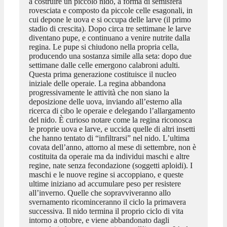
a costruire un piccolo nido, a forma di semisfera
rovesciata e composto da piccole celle esagonali, in
cui depone le uova e si occupa delle larve (il primo
stadio di crescita). Dopo circa tre settimane le larve
diventano pupe, e continuano a venire nutrite dalla
regina. Le pupe si chiudono nella propria cella,
producendo una sostanza simile alla seta: dopo due
settimane dalle celle emergono calabroni adulti.
Questa prima generazione costituisce il nucleo
iniziale delle operaie. La regina abbandona
progressivamente le attività che non siano la
deposizione delle uova, inviando all’esterno alla
ricerca di cibo le operaie e delegando l’allargamento
del nido. È curioso notare come la regina riconosca
le proprie uova e larve, e uccida quelle di altri insetti
che hanno tentato di “infiltrarsi” nel nido. L’ultima
covata dell’anno, attorno al mese di settembre, non è
costituita da operaie ma da individui maschi e altre
regine, nate senza fecondazione (soggetti aploidi). I
maschi e le nuove regine si accoppiano, e queste
ultime iniziano ad accumulare peso per resistere
all’inverno. Quelle che sopravviveranno allo
svernamento ricominceranno il ciclo la primavera
successiva. Il nido termina il proprio ciclo di vita
intorno a ottobre, e viene abbandonato dagli