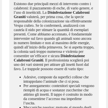
Esistono due principali mezzi di intervento contro i
calabroni: il piazzamento di esche, di vario genere, e
l’uso di insetticidi. La
Disinfestazione Calabroni
Graniti
valuterà, per prima cosa, che la specie
responsabile della colonizzazione sia effettivamente
Vespa crabro. Se lo confermerà, analizzerà con
cautela il nido per stimare la quantità di esemplari
presenti. Come abbiamo accennato, è fondamentale
intervenire sul favo quando gli animali sono ancora
in numero limitato e non al massimo delle energie,
quindi all’inizio della primavera. Se si aspetta troppo,
la colonia sarà troppo numerosa e violenta per
consentire un’efficace e sicura
Disinfestazione
Calabroni Graniti
. Il professionista sceglierà poi
uno dei vari sistemi per attirare gli insetti fuori dal
favo. Le trappole possono essere di vario tipo:
Adesive, composte da superfici collose che
intrappolano l’animale che ci si posa.
Per annegamento: contenitori speciali vengono
riempiti di acqua e sostanze zuccherine che
attirino gli insetti. Il tappo è costruito in modo
da consentirne l’accesso ma impedirne
l’uscita.
Meccaniche passive: mutuate al mondo degli