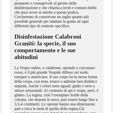
preparato e consapevole al giorno della
disinfestazione e che chiarisca leciti e comuni dubbi
che puoi avere in merito a questa pratica.
Cercheremo di conservare un taglio quanto più
possibile generale per adattare la guida ad ogni
differenti tipo di contesto specifico.
Disinfestazione Calabroni
Graniti
: la specie, il suo
comportamento e le sue
abitudini
La Vespa crabro, o calabrone, aponale o cravunaro
rosso, è il più grande Vespide diffuso sul suolo
europeo e americano. Il suo corpo ha la stessa forma
della vespa, con testa, torace e addome ben distinti e
separati. Anche i colori sono uguali: giallo e nero a
strisce orizzontali. Al contrario di api e vespe, però, è
glabro. La regina, cioè l’esemplare fertile della
colonia, che depone le uova, può essere lungo fino a
3,5-4 centimetri. Le operaie hanno una dimensione
pari a circa la metà di quella della regina.Gli