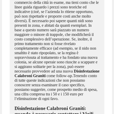
commercio della città in esame, ma tieni conto che le
linee guida riguardo i prezzi sono teoriche ed
indicative (cioè, se l’azienda lo ritiene opportuno,
può non rispettarle e proporre costi anche molto
diversi). È necessario poi sapere quanti nidi sono
presenti in zona, e abitati da quanti esemplari. In
base a questo numero sarà piazzato un numero
maggiore o minore di trappole, che modificherà il
costo complessivo dell’operazione. Se, inoltre, il
primo trattamento non si fosse rivelato
completamente efficace (ad esempio, se il nido non
smaltito è stato ripopolato, se la regina è
sopravvissuta al trattamento e ha fondato una nuova
colonia, se alcune operaie sono riuscite a scappare e
si aggirano solitarie per la zona), può essere
necessario provvedere ad una nuova
Disinfestazione
Calabroni Graniti
come follow-up.Tenendo conto
di tutte queste indicazioni che non possiamo
conoscere senza esaminare il caso specifico,
possiamo suggerire, come prospetto medio di spesa,
una cifra compresa tra i 50 e i 150 euro per
l’eliminazione di ogni favo.
Disinfestazione Calabroni Graniti
:
quando è necessario contattare i Vigili