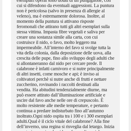
esemplari operai sono dotati di un pungiglione, con
cui si difendono da eventuali aggressioni. La puntura
non è pericolosa (salvo in presenza di allergie al
veleno), ma è estremamente dolorosa. Inoltre, al
momento della puntura si attivano risposte
feromonali che attirano tutti gli altri esemplari sulla
stessa vittima. Impasta fibre vegetali e saliva per
creare una sostanza simile alla carta, con cui
costruisce il nido, o favo, molto leggero ma
impermeabile. All’interno del favo si svolge tutta la
vita della colonia, dalla deposizione delle uova, alla
crescita delle pupe, fino allo sviluppo degli adulti che
si allontaneranno dal nido per cercare prede. Il
calabrone è infatti carnivoro e si nutre principalmente
di altri insetti, come mosche e api; è inviso ai
coltivatori perchè si nutre anche di frutti e nettare
zuccherino, rovinando i raccolti destinati alla
vendita. Ha abitudini tendenzialmente diurne, ma
può essere attirato dall’illuminazione artificiale e
uscire dal favo anche nelle ore di crepuscolo. È
molto resistente alle medie temperature, e pertanto
continua a predare indisturbato fino all’autunno
inoltrato.Ogni nido ospita tra i 100 e i 300 esemplari
adulti.Qual è il ciclo vitale del calabrone? Alla fine
dell’inverno, una regina si risveglia dal letargo. Inizia