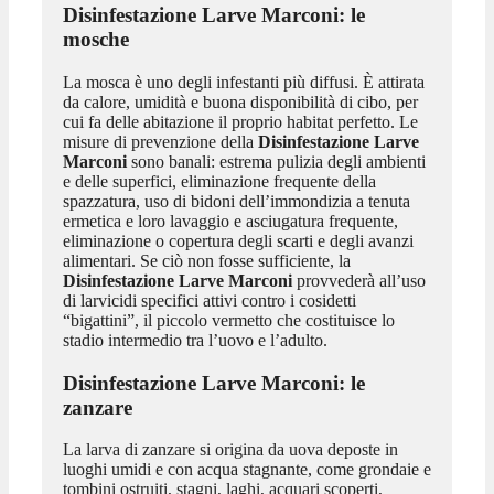
Disinfestazione Larve Marconi
: le
mosche
La mosca è uno degli infestanti più diffusi. È attirata
da calore, umidità e buona disponibilità di cibo, per
cui fa delle abitazione il proprio habitat perfetto. Le
misure di prevenzione della
Disinfestazione Larve
Marconi
sono banali: estrema pulizia degli ambienti
e delle superfici, eliminazione frequente della
spazzatura, uso di bidoni dell’immondizia a tenuta
ermetica e loro lavaggio e asciugatura frequente,
eliminazione o copertura degli scarti e degli avanzi
alimentari. Se ciò non fosse sufficiente, la
Disinfestazione Larve Marconi
provvederà all’uso
di larvicidi specifici attivi contro i cosidetti
“bigattini”, il piccolo vermetto che costituisce lo
stadio intermedio tra l’uovo e l’adulto.
Disinfestazione Larve Marconi
: le
zanzare
La larva di zanzare si origina da uova deposte in
luoghi umidi e con acqua stagnante, come grondaie e
tombini ostruiti, stagni, laghi, acquari scoperti,