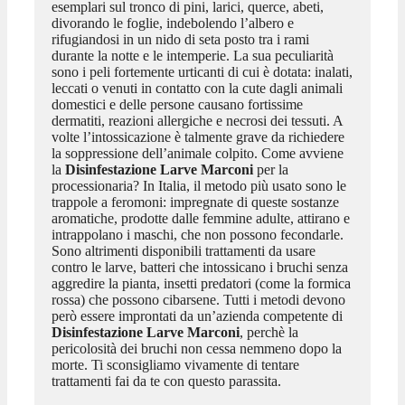
esemplari sul tronco di pini, larici, querce, abeti,
divorando le foglie, indebolendo l’albero e
rifugiandosi in un nido di seta posto tra i rami
durante la notte e le intemperie. La sua peculiarità
sono i peli fortemente urticanti di cui è dotata: inalati,
leccati o venuti in contatto con la cute dagli animali
domestici e delle persone causano fortissime
dermatiti, reazioni allergiche e necrosi dei tessuti. A
volte l’intossicazione è talmente grave da richiedere
la soppressione dell’animale colpito. Come avviene
la
Disinfestazione Larve Marconi
per la
processionaria? In Italia, il metodo più usato sono le
trappole a feromoni: impregnate di queste sostanze
aromatiche, prodotte dalle femmine adulte, attirano e
intrappolano i maschi, che non possono fecondarle.
Sono altrimenti disponibili trattamenti da usare
contro le larve, batteri che intossicano i bruchi senza
aggredire la pianta, insetti predatori (come la formica
rossa) che possono cibarsene. Tutti i metodi devono
però essere improntati da un’azienda competente di
Disinfestazione Larve Marconi
, perchè la
pericolosità dei bruchi non cessa nemmeno dopo la
morte. Ti sconsigliamo vivamente di tentare
trattamenti fai da te con questo parassita.