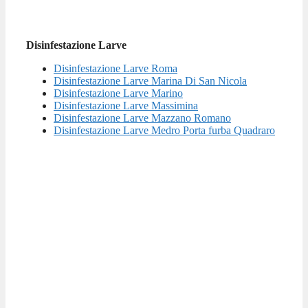
Disinfestazione Larve
Disinfestazione Larve Roma
Disinfestazione Larve Marina Di San Nicola
Disinfestazione Larve Marino
Disinfestazione Larve Massimina
Disinfestazione Larve Mazzano Romano
Disinfestazione Larve Medro Porta furba Quadraro