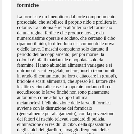
formiche
La formica è un imenottero dal forte comportamento
prosociale, che stabilisce il proprio nido e prolifera in
colonie. La colonia è retta all’interno del formicaio
da una regina, fertile e che produce uova, e da
numerosissime operaie e soldato, che cercano il cibo,
riparano il nido, lo difendono e si curano delle uova
e delle larve. I maschi compaiono solo durante il
periodo dell’accoppiamento, per poi morire: la
colonia è infatti matriarcale e popolata solo da
femmine. Hanno abitudini alimentari variegate e si
nutrono di scarti vegetali, nettare, insetti (sono infatti
in grado di comunicare tra loro e attaccare in gruppi),
briciole e scarti alimentari, che spesso è il fattore che
le attira vicino alle case. Le operaie portano cibo e
accudiscono le larve finchè non sono pienamente
autonome, come adulti, dopo l’ultima
metamorfosi.L’eliminazione delle larve di formica
avviene con la distruzione del formicaio
(generalmente per allagamento), con la prevenzione
dei fattori di rischio (elevati standard di pulizia,
eliminazione dei residui di cibo, della spazzatura e
degli sfalci del giardino, lavaggio frequente delle