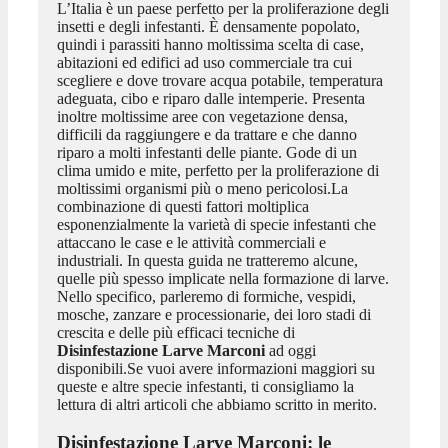
L’Italia è un paese perfetto per la proliferazione degli
insetti e degli infestanti. È densamente popolato,
quindi i parassiti hanno moltissima scelta di case,
abitazioni ed edifici ad uso commerciale tra cui
scegliere e dove trovare acqua potabile, temperatura
adeguata, cibo e riparo dalle intemperie. Presenta
inoltre moltissime aree con vegetazione densa,
difficili da raggiungere e da trattare e che danno
riparo a molti infestanti delle piante. Gode di un
clima umido e mite, perfetto per la proliferazione di
moltissimi organismi più o meno pericolosi.La
combinazione di questi fattori moltiplica
esponenzialmente la varietà di specie infestanti che
attaccano le case e le attività commerciali e
industriali. In questa guida ne tratteremo alcune,
quelle più spesso implicate nella formazione di larve.
Nello specifico, parleremo di formiche, vespidi,
mosche, zanzare e processionarie, dei loro stadi di
crescita e delle più efficaci tecniche di
Disinfestazione Larve Marconi
ad oggi
disponibili.Se vuoi avere informazioni maggiori su
queste e altre specie infestanti, ti consigliamo la
lettura di altri articoli che abbiamo scritto in merito.
Disinfestazione Larve Marconi
: le