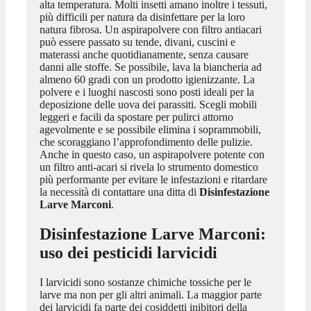
alta temperatura. Molti insetti amano inoltre i tessuti,
più difficili per natura da disinfettare per la loro
natura fibrosa. Un aspirapolvere con filtro antiacari
può essere passato su tende, divani, cuscini e
materassi anche quotidianamente, senza causare
danni alle stoffe. Se possibile, lava la biancheria ad
almeno 60 gradi con un prodotto igienizzante. La
polvere e i luoghi nascosti sono posti ideali per la
deposizione delle uova dei parassiti. Scegli mobili
leggeri e facili da spostare per pulirci attorno
agevolmente e se possibile elimina i soprammobili,
che scoraggiano l’approfondimento delle pulizie.
Anche in questo caso, un aspirapolvere potente con
un filtro anti-acari si rivela lo strumento domestico
più performante per evitare le infestazioni e ritardare
la necessità di contattare una ditta di
Disinfestazione
Larve Marconi
.
Disinfestazione Larve Marconi
:
uso dei pesticidi larvicidi
I larvicidi sono sostanze chimiche tossiche per le
larve ma non per gli altri animali. La maggior parte
dei larvicidi fa parte dei cosiddetti inibitori della