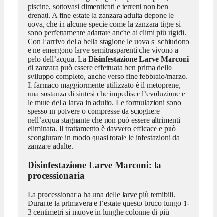
piscine, sottovasi dimenticati e terreni non ben
drenati. A fine estate la zanzara adulta depone le
uova, che in alcune specie come la zanzara tigre si
sono perfettamente adattate anche ai climi più rigidi.
Con l’arrivo della bella stagione le uova si schiudono
e ne emergono larve semitrasparenti che vivono a
pelo dell’acqua. La
Disinfestazione Larve Marconi
di zanzara può essere effettuata ben prima dello
sviluppo completo, anche verso fine febbraio/marzo.
Il farmaco maggiormente utilizzato è il metoprene,
una sostanza di sintesi che impedisce l’evoluzione e
le mute della larva in adulto. Le formulazioni sono
spesso in polvere o compresse da sciogliere
nell’acqua stagnante che non può essere altrimenti
eliminata. Il trattamento è davvero efficace e può
scongiurare in modo quasi totale le infestazioni da
zanzare adulte.
Disinfestazione Larve Marconi
: la
processionaria
La processionaria ha una delle larve più temibili.
Durante la primavera e l’estate questo bruco lungo 1-
3 centimetri si muove in lunghe colonne di più