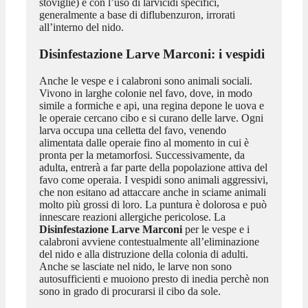
stoviglie) e con l’uso di larvicidi specifici,
generalmente a base di diflubenzuron, irrorati
all’interno del nido.
Disinfestazione Larve Marconi
: i vespidi
Anche le vespe e i calabroni sono animali sociali.
Vivono in larghe colonie nel favo, dove, in modo
simile a formiche e api, una regina depone le uova e
le operaie cercano cibo e si curano delle larve. Ogni
larva occupa una celletta del favo, venendo
alimentata dalle operaie fino al momento in cui è
pronta per la metamorfosi. Successivamente, da
adulta, entrerà a far parte della popolazione attiva del
favo come operaia. I vespidi sono animali aggressivi,
che non esitano ad attaccare anche in sciame animali
molto più grossi di loro. La puntura è dolorosa e può
innescare reazioni allergiche pericolose. La
Disinfestazione Larve Marconi
per le vespe e i
calabroni avviene contestualmente all’eliminazione
del nido e alla distruzione della colonia di adulti.
Anche se lasciate nel nido, le larve non sono
autosufficienti e muoiono presto di inedia perchè non
sono in grado di procurarsi il cibo da sole.