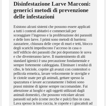
Disinfestazione Larve Marconi
:
generici metodi di prevenzione
delle infestazioni
Esistono alcuni sistemi che possono essere applicati
a tutti i contesti abitativi e commerciali per
scoraggiare l’ingresso e la proliferazione dei parassiti
e delle loro larve. I primi sono metodi di barriera:
zanzariere, chiusura delle crepe di muri e tetti, blocco
degli scarichi impediscono l’accesso in casa o
nell’edificio dei parassiti che poi deporranno le uova
e che diventeranno larve. Il mantenimento di alti
standard igienici è una precauzione fondamentale e
sempre fortemente caldeggiata. Eliminare i residui di
cibo, le briciole, coprire gli avanzi con contenitori o
pellicola ermetica, lavare velocemente le stoviglie e
le ciotole usate per gli animali, gettare spesso la
spazzatura e lavare accuratamente i bidoni sono
prassi minime di igiene sempre raccomandate. Fai
attenzione ai luoghi e agli oggetti utilizzati dagli
animali domestici, che possono veicolare alcuni
parassiti sul pelo (come zecche e pulci) fino in casa.
Lava spesso la loro cuccia, le coperte e i giocattoli ad