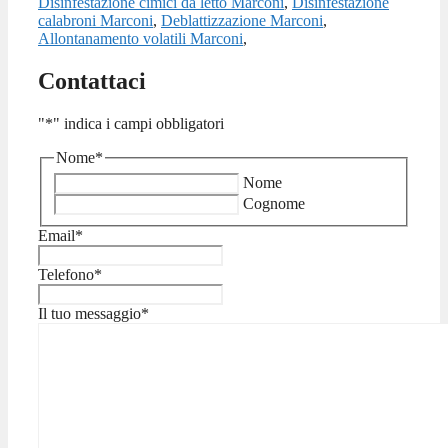
Disinfestazione cimici da letto Marconi
,
Disinfestazione
calabroni Marconi
,
Deblattizzazione Marconi
,
Allontanamento volatili Marconi
,
Contattaci
"
*
" indica i campi obbligatori
Nome
*
Nome
Cognome
Email
*
Telefono
*
Il tuo messaggio
*