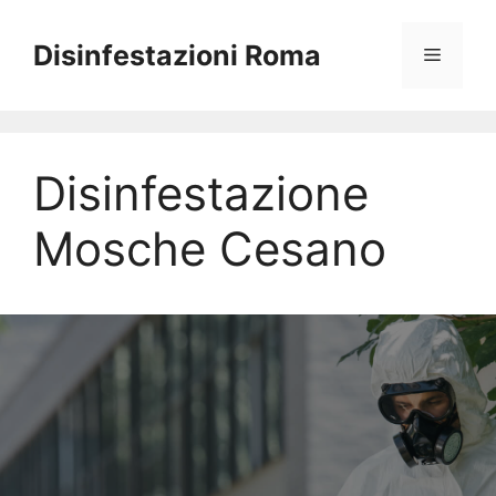
Vai
al
Disinfestazioni Roma
Menu
contenuto
Disinfestazione
Mosche Cesano