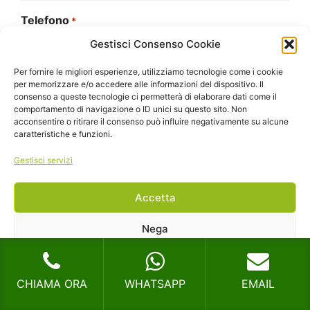
Telefono
*
Gestisci Consenso Cookie
Per fornire le migliori esperienze, utilizziamo tecnologie come i cookie
per memorizzare e/o accedere alle informazioni del dispositivo. Il
Il tuo messaggio
*
consenso a queste tecnologie ci permetterà di elaborare dati come il
comportamento di navigazione o ID unici su questo sito. Non
acconsentire o ritirare il consenso può influire negativamente su alcune
caratteristiche e funzioni.
Gestisci servizi
Si
Accetta
Si legga l'
informativa sulla privacy
legga
l'informativa
Autorizzo il trattamento dei miei dati personali
Nega
sulla
CAPTCHA
privacy
Visualizza le preferenze
*
CHIAMA ORA
WHATSAPP
EMAIL
Cookie Policy
Privacy