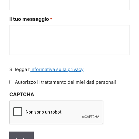
Il tuo messaggio
*
Si
Si legga l’
informativa sulla privacy
legga
l'informativa
Autorizzo il trattamento dei miei dati personali
sulla
CAPTCHA
privacy
*