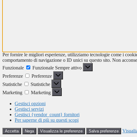
Per fornire le migliori esperienze, utilizziamo tecnologie come i cooki
comportamento di navigazione o ID unici su questo sito. Non acconsenti
Funzionale
Funzionale
Sempre attivo
Preferenze
Preferenze
Statistiche
Statistiche
Marketing
Marketing
Gestisci opzioni
Gestisci servizi
Gestisci {vendor_count} fornitori
Per saperne di più su questi scopi
Visuali
Accetta
Nega
Visualizza le preferenze
Salva preferenze