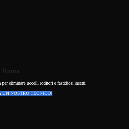
le Roma
r eliminare uccelli roditori e fastidiosi insetti.
 UN NOSTRO TECNICO!