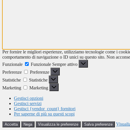
Per fornire le migliori esperienze, utilizziamo tecnologie come i cooki
comportamento di navigazione o ID unici su questo sito. Non acconsenti
Funzionale
Funzionale
Sempre attivo
Preferenze
Preferenze
Statistiche
Statistiche
Marketing
Marketing
Gestisci opzioni
Gestisci servizi
Gestisci {vendor_count} fornitori
Per saperne di più su questi scopi
Visuali
Accetta
Nega
Visualizza le preferenze
Salva preferenze