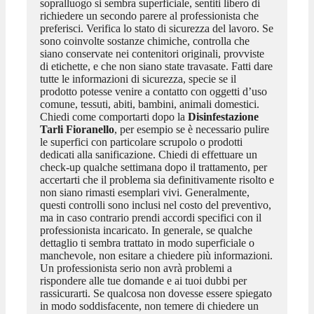
sopralluogo si sembra superficiale, sentiti libero di
richiedere un secondo parere al professionista che
preferisci. Verifica lo stato di sicurezza del lavoro. Se
sono coinvolte sostanze chimiche, controlla che
siano conservate nei contenitori originali, provviste
di etichette, e che non siano state travasate. Fatti dare
tutte le informazioni di sicurezza, specie se il
prodotto potesse venire a contatto con oggetti d’uso
comune, tessuti, abiti, bambini, animali domestici.
Chiedi come comportarti dopo la
Disinfestazione
Tarli Fioranello
, per esempio se è necessario pulire
le superfici con particolare scrupolo o prodotti
dedicati alla sanificazione. Chiedi di effettuare un
check-up qualche settimana dopo il trattamento, per
accertarti che il problema sia definitivamente risolto e
non siano rimasti esemplari vivi. Generalmente,
questi controlli sono inclusi nel costo del preventivo,
ma in caso contrario prendi accordi specifici con il
professionista incaricato. In generale, se qualche
dettaglio ti sembra trattato in modo superficiale o
manchevole, non esitare a chiedere più informazioni.
Un professionista serio non avrà problemi a
rispondere alle tue domande e ai tuoi dubbi per
rassicurarti. Se qualcosa non dovesse essere spiegato
in modo soddisfacente, non temere di chiedere un