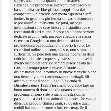
sapere, anzitutto, da quanti anni è in attività
l’azienda. Se proponesse interventi inefficaci o di
bassa qualità sarebbe già stata soppiantata dai
competitor. Un’azienda con molta esperienza sarà
inoltre, in generale, più ferrata sui vari trattamenti e
le possibilità di intervento. Se puoi, raccogli
informazioni sulle case history più significative e
recensioni di altri clienti. Spesso i siti hanno sezioni
dedicate ai commenti, ma puoi effettuare la stessa
ricerca su Google o su uno dei tanti siti in cui i
professionisti pubblicizzano il proprio lavoro. Le
recensioni online non sono, spesso, uno strumento
sufficiente. Se però noti una grande ricorrenza delle
critiche, orientate sempre sugli stessi punti, o sei il
livello medio del servizio sembra essere calato nel
corso del tempo potresti essere di fronte ad un
disinfestatore non informato su nuove tecniche o che
non tiene in grande considerazione i dettagli. Sii
attento durante il sopralluogo. L’azienda di
Disinfestazione Tarli Fioranello
dovrebbe farti un
buon numero di domande (da quanto tempo noti il
problema, ci sono state o meno infestazioni in
passato, in casa ci sono animali domestici che vanno
difesi dai prodotti chimici usati, su quanti e quali
mobili hai notato rosume o fori, eccetera). Se il