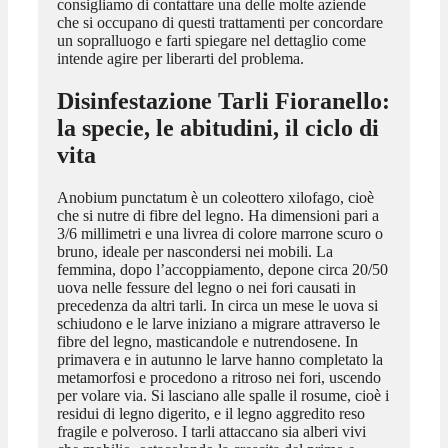
consigliamo di contattare una delle molte aziende
che si occupano di questi trattamenti per concordare
un sopralluogo e farti spiegare nel dettaglio come
intende agire per liberarti del problema.
Disinfestazione Tarli Fioranello
:
la specie, le abitudini, il ciclo di
vita
Anobium punctatum è un coleottero xilofago, cioè
che si nutre di fibre del legno. Ha dimensioni pari a
3/6 millimetri e una livrea di colore marrone scuro o
bruno, ideale per nascondersi nei mobili. La
femmina, dopo l’accoppiamento, depone circa 20/50
uova nelle fessure del legno o nei fori causati in
precedenza da altri tarli. In circa un mese le uova si
schiudono e le larve iniziano a migrare attraverso le
fibre del legno, masticandole e nutrendosene. In
primavera e in autunno le larve hanno completato la
metamorfosi e procedono a ritroso nei fori, uscendo
per volare via. Si lasciano alle spalle il rosume, cioè i
residui di legno digerito, e il legno aggredito reso
fragile e polveroso. I tarli attaccano sia alberi vivi