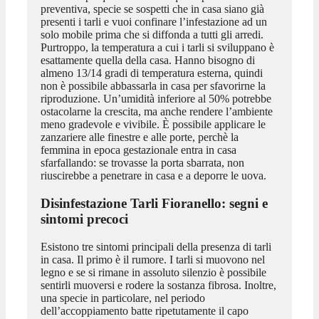
preventiva, specie se sospetti che in casa siano già
presenti i tarli e vuoi confinare l’infestazione ad un
solo mobile prima che si diffonda a tutti gli arredi.
Purtroppo, la temperatura a cui i tarli si sviluppano è
esattamente quella della casa. Hanno bisogno di
almeno 13/14 gradi di temperatura esterna, quindi
non è possibile abbassarla in casa per sfavorirne la
riproduzione. Un’umidità inferiore al 50% potrebbe
ostacolarne la crescita, ma anche rendere l’ambiente
meno gradevole e vivibile. È possibile applicare le
zanzariere alle finestre e alle porte, perchè la
femmina in epoca gestazionale entra in casa
sfarfallando: se trovasse la porta sbarrata, non
riuscirebbe a penetrare in casa e a deporre le uova.
Disinfestazione Tarli Fioranello
: segni e
sintomi precoci
Esistono tre sintomi principali della presenza di tarli
in casa. Il primo è il rumore. I tarli si muovono nel
legno e se si rimane in assoluto silenzio è possibile
sentirli muoversi e rodere la sostanza fibrosa. Inoltre,
una specie in particolare, nel periodo
dell’accoppiamento batte ripetutamente il capo