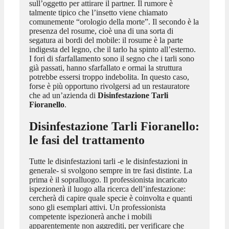
sull’oggetto per attirare il partner. Il rumore è
talmente tipico che l’insetto viene chiamato
comunemente “orologio della morte”. Il secondo è la
presenza del rosume, cioè una di una sorta di
segatura ai bordi del mobile: il rosume è la parte
indigesta del legno, che il tarlo ha spinto all’esterno.
I fori di sfarfallamento sono il segno che i tarli sono
già passati, hanno sfarfallato e ormai la struttura
potrebbe essersi troppo indebolita. In questo caso,
forse è più opportuno rivolgersi ad un restauratore
che ad un’azienda di
Disinfestazione Tarli
Fioranello
.
Disinfestazione Tarli Fioranello
:
le fasi del trattamento
Tutte le disinfestazioni tarli -e le disinfestazioni in
generale- si svolgono sempre in tre fasi distinte. La
prima è il sopralluogo. Il professionista incaricato
ispezionerà il luogo alla ricerca dell’infestazione:
cercherà di capire quale specie è coinvolta e quanti
sono gli esemplari attivi. Un professionista
competente ispezionerà anche i mobili
apparentemente non aggrediti, per verificare che