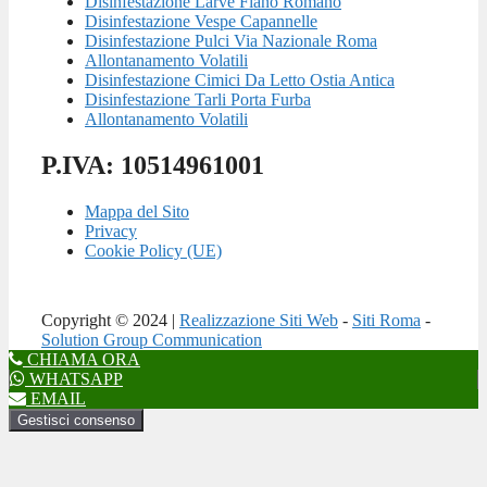
Disinfestazione Larve Fiano Romano
Disinfestazione Vespe Capannelle
Disinfestazione Pulci Via Nazionale Roma
Allontanamento Volatili
Disinfestazione Cimici Da Letto Ostia Antica
Disinfestazione Tarli Porta Furba
Allontanamento Volatili
P.IVA: 10514961001
Mappa del Sito
Privacy
Cookie Policy (UE)
Copyright © 2024 |
Realizzazione Siti Web
-
Siti Roma
-
Solution Group Communication
CHIAMA ORA
WHATSAPP
EMAIL
Gestisci consenso