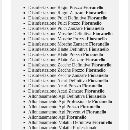
Disinfestazione Ragni Prezzo
Fioranello
Disinfestazione Ragni Zanzare
Fioranello
Disinfestazione Pulci Definitiva
Fioranello
Disinfestazione Pulci Prezzo
Fioranello
Disinfestazione Pulci Zanzare
Fioranello
Disinfestazione Mosche Definitiva
Fioranello
Disinfestazione Mosche Prezzo
Fioranello
Disinfestazione Mosche Zanzare
Fioranello
Disinfestazione Blatte Definitiva
Fioranello
Disinfestazione Blatte Prezzo
Fioranello
Disinfestazione Blatte Zanzare
Fioranello
Disinfestazione Zecche Definitiva
Fioranello
Disinfestazione Zecche Prezzo
Fioranello
Disinfestazione Zecche Zanzare
Fioranello
Disinfestazione Acari Definitiva
Fioranello
Disinfestazione Acari Prezzo
Fioranello
Disinfestazione Acari Zanzare
Fioranello
Allontanamento Api Definitiva
Fioranello
Allontanamento Api Professionale
Fioranello
Allontanamento Api Prezzo
Fioranello
Allontanamento Api Preventivi
Fioranello
Allontanamento Api
Fioranello
Allontanamento Volatili Definitiva
Fioranello
Allontanamento Volatili Professionale