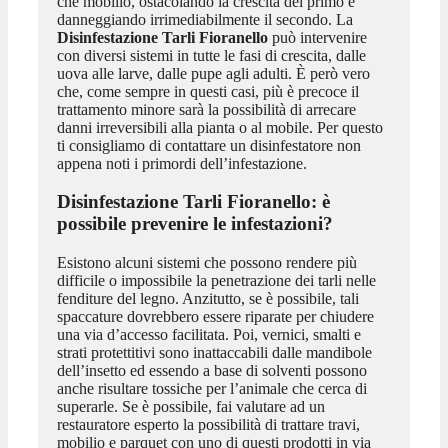
che mobilio, ostacolando la crescita del primo e
danneggiando irrimediabilmente il secondo. La
Disinfestazione Tarli Fioranello
può intervenire
con diversi sistemi in tutte le fasi di crescita, dalle
uova alle larve, dalle pupe agli adulti. È però vero
che, come sempre in questi casi, più è precoce il
trattamento minore sarà la possibilità di arrecare
danni irreversibili alla pianta o al mobile. Per questo
ti consigliamo di contattare un disinfestatore non
appena noti i primordi dell’infestazione.
Disinfestazione Tarli Fioranello
: è
possibile prevenire le infestazioni?
Esistono alcuni sistemi che possono rendere più
difficile o impossibile la penetrazione dei tarli nelle
fenditure del legno. Anzitutto, se è possibile, tali
spaccature dovrebbero essere riparate per chiudere
una via d’accesso facilitata. Poi, vernici, smalti e
strati protettitivi sono inattaccabili dalle mandibole
dell’insetto ed essendo a base di solventi possono
anche risultare tossiche per l’animale che cerca di
superarle. Se è possibile, fai valutare ad un
restauratore esperto la possibilità di trattare travi,
mobilio e parquet con uno di questi prodotti in via