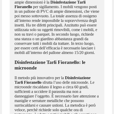
ampie dimensioni è la
Disinfestazione Tarli
Fioranello
per sigillamento. I mobili vengono posti
in un pallone di PVC di ampie dimensioni, che viene
poi messo sottovuoto. La totale assenza di ossigeno
all’interno rende impossibile la sopravvivenza degli
insetti. Ha tre difetti principali. Anzitutto può essere
utilizzata solo su oggetti rimovibili, come i mobili, e
non su travi o parquet. In secondo luogo, richiede
una stanza o un giardino abbastanza grandi da
conservare tutti i mobili da trattare. In terzo luogo,
per essere certi dell’efficacia è necessario lasciare i
mobili all’interno del pallone almeno 15/20 giorni.
Disinfestazione Tarli Fioranello
: le
microonde
Il metodo più innovativo per la
Disinfestazione
Tarli Fioranello
sfrutta l’uso delle microonde. Le
microonde riscaldano il legno a circa 60 gradi,
sufficienti a uccidere il parassita ma non a
danneggiare l’oggetto. È necessario fare attenzione a
maniglie e serrature metalliche che possono
surriscaldarsi e causare ustioni. La metodica è però
veloce, perchè richiede solo qualche ora di