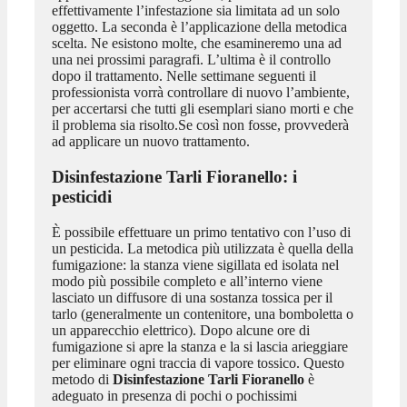
effettivamente l’infestazione sia limitata ad un solo
oggetto. La seconda è l’applicazione della metodica
scelta. Ne esistono molte, che esamineremo una ad
una nei prossimi paragrafi. L’ultima è il controllo
dopo il trattamento. Nelle settimane seguenti il
professionista vorrà controllare di nuovo l’ambiente,
per accertarsi che tutti gli esemplari siano morti e che
il problema sia risolto.Se così non fosse, provvederà
ad applicare un nuovo trattamento.
Disinfestazione Tarli Fioranello
: i
pesticidi
È possibile effettuare un primo tentativo con l’uso di
un pesticida. La metodica più utilizzata è quella della
fumigazione: la stanza viene sigillata ed isolata nel
modo più possibile completo e all’interno viene
lasciato un diffusore di una sostanza tossica per il
tarlo (generalmente un contenitore, una bomboletta o
un apparecchio elettrico). Dopo alcune ore di
fumigazione si apre la stanza e la si lascia arieggiare
per eliminare ogni traccia di vapore tossico. Questo
metodo di
Disinfestazione Tarli Fioranello
è
adeguato in presenza di pochi o pochissimi