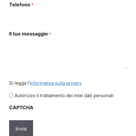
Telefono
*
Il tuo messaggio
*
Si
Si legga l’
informativa sulla privacy
legga
l'informativa
Autorizzo il trattamento dei miei dati personali
sulla
CAPTCHA
privacy
*