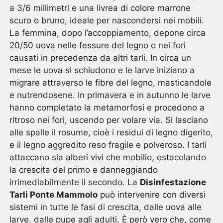
a 3/6 millimetri e una livrea di colore marrone
scuro o bruno, ideale per nascondersi nei mobili.
La femmina, dopo l’accoppiamento, depone circa
20/50 uova nelle fessure del legno o nei fori
causati in precedenza da altri tarli. In circa un
mese le uova si schiudono e le larve iniziano a
migrare attraverso le fibre del legno, masticandole
e nutrendosene. In primavera e in autunno le larve
hanno completato la metamorfosi e procedono a
ritroso nei fori, uscendo per volare via. Si lasciano
alle spalle il rosume, cioè i residui di legno digerito,
e il legno aggredito reso fragile e polveroso. I tarli
attaccano sia alberi vivi che mobilio, ostacolando
la crescita del primo e danneggiando
irrimediabilmente il secondo. La
Disinfestazione
Tarli Ponte Mammolo
può intervenire con diversi
sistemi in tutte le fasi di crescita, dalle uova alle
larve, dalle pupe agli adulti. È però vero che, come