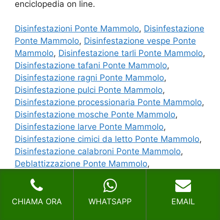
enciclopedia on line.
Disinfestazioni Ponte Mammolo
,
Disinfestazione
Ponte Mammolo
,
Disinfestazione vespe Ponte
Mammolo
,
Disinfestazione tarli Ponte Mammolo
,
Disinfestazione tafani Ponte Mammolo
,
Disinfestazione ragni Ponte Mammolo
,
Disinfestazione pulci Ponte Mammolo
,
Disinfestazione processionaria Ponte Mammolo
,
Disinfestazione mosche Ponte Mammolo
,
Disinfestazione larve Ponte Mammolo
,
Disinfestazione cimici da letto Ponte Mammolo
,
Disinfestazione calabroni Ponte Mammolo
,
Deblattizzazione Ponte Mammolo
,
Allontanamento volatili Ponte Mammolo
,
Contattaci
CHIAMA ORA
WHATSAPP
EMAIL