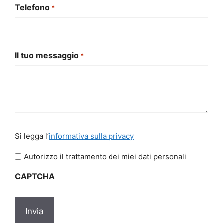
Telefono
*
Il tuo messaggio
*
Si
Si legga l’
informativa sulla privacy
legga
l'informativa
Autorizzo il trattamento dei miei dati personali
sulla
CAPTCHA
privacy
*