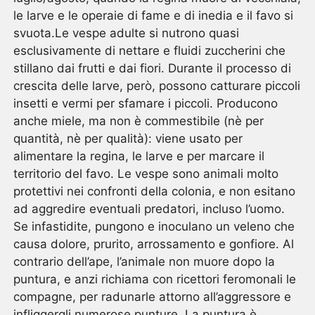
le larve e le operaie di fame e di inedia e il favo si
svuota.Le vespe adulte si nutrono quasi
esclusivamente di nettare e fluidi zuccherini che
stillano dai frutti e dai fiori. Durante il processo di
crescita delle larve, però, possono catturare piccoli
insetti e vermi per sfamare i piccoli. Producono
anche miele, ma non è commestibile (nè per
quantità, nè per qualità): viene usato per
alimentare la regina, le larve e per marcare il
territorio del favo. Le vespe sono animali molto
protettivi nei confronti della colonia, e non esitano
ad aggredire eventuali predatori, incluso l’uomo.
Se infastidite, pungono e inoculano un veleno che
causa dolore, prurito, arrossamento e gonfiore. Al
contrario dell’ape, l’animale non muore dopo la
puntura, e anzi richiama con ricettori feromonali le
compagne, per radunarle attorno all’aggressore e
infliggergli numerose punture. La puntura è