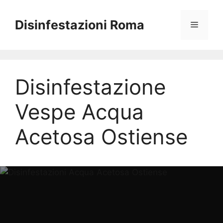
Vai
al
Disinfestazioni Roma
Menu
contenuto
Disinfestazione
Vespe Acqua
Acetosa Ostiense