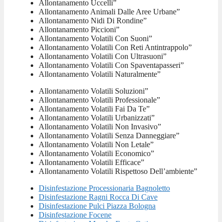
Allontanamento Uccelli”
Allontanamento Animali Dalle Aree Urbane”
Allontanamento Nidi Di Rondine”
Allontanamento Piccioni”
Allontanamento Volatili Con Suoni”
Allontanamento Volatili Con Reti Antintrappolo”
Allontanamento Volatili Con Ultrasuoni”
Allontanamento Volatili Con Spaventapasseri”
Allontanamento Volatili Naturalmente”
Allontanamento Volatili Soluzioni”
Allontanamento Volatili Professionale”
Allontanamento Volatili Fai Da Te”
Allontanamento Volatili Urbanizzati”
Allontanamento Volatili Non Invasivo”
Allontanamento Volatili Senza Danneggiare”
Allontanamento Volatili Non Letale”
Allontanamento Volatili Economico”
Allontanamento Volatili Efficace”
Allontanamento Volatili Rispettoso Dell’ambiente”
Disinfestazione Processionaria Bagnoletto
Disinfestazione Ragni Rocca Di Cave
Disinfestazione Pulci Piazza Bologna
Disinfestazione Focene