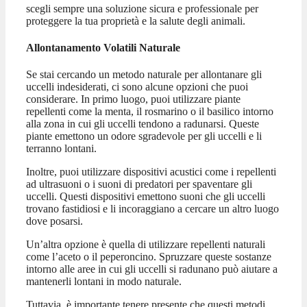
scegli sempre una soluzione sicura e professionale per
proteggere la tua proprietà e la salute degli animali.
Allontanamento Volatili Naturale
Se stai cercando un metodo naturale per allontanare gli
uccelli indesiderati, ci sono alcune opzioni che puoi
considerare. In primo luogo, puoi utilizzare piante
repellenti come la menta, il rosmarino o il basilico intorno
alla zona in cui gli uccelli tendono a radunarsi. Queste
piante emettono un odore sgradevole per gli uccelli e li
terranno lontani.
Inoltre, puoi utilizzare dispositivi acustici come i repellenti
ad ultrasuoni o i suoni di predatori per spaventare gli
uccelli. Questi dispositivi emettono suoni che gli uccelli
trovano fastidiosi e li incoraggiano a cercare un altro luogo
dove posarsi.
Un’altra opzione è quella di utilizzare repellenti naturali
come l’aceto o il peperoncino. Spruzzare queste sostanze
intorno alle aree in cui gli uccelli si radunano può aiutare a
mantenerli lontani in modo naturale.
Tuttavia, è importante tenere presente che questi metodi