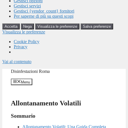
Gestisci opzioni
Gestisci servizi
Gestisci {vendor_count} fornitori
Per saperne di più su questi scopi
Accetta
Nega
Visualizza le preferenze
Salva preferenze
Visualizza le preferenze
Cookie Policy
Privacy
Vai al contenuto
Disinfestazioni Roma
Menu
Allontanamento Volatili
Sommario
Allontanamento Volatili: Una Guida Completa