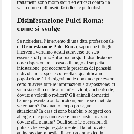
trattamenti sono molto sicuri ed efficaci contro un
vasto numero di insetti fastidiosi e pericolosi.
Disinfestazione Pulci Roma
:
come si svolge
Se richiederai l’intervento di una ditta professionale
di
Disinfestazione Pulci Roma
, sappi che tutti gli
interventi verranno gestiti attraverso tre step
essenziali.Il primo è il sopralluogo. Il disinfestatore
dovrà ispezionare la casa o il luogo di sospetta
infestazione, per accertare la presenza dei parassiti,
individuare la specie coinvolta e quantificarne la
popolazione. Ti rivolgerà molte domande per essere
certo di avere tutte le informazioni a disposizione: ci
sono state di recente altre infestazioni, anche risolte,
dovute a volatili o roditori? Gli animali domestici
hanno presentato sintomi strani, anche se curati dal
veterinario? Da quanto tempo prosegue la
situazione? In casa ci sono bambini o soggetti con
allergie, che possono essere più esposti a reazioni
dovute alla puntura? Quali sono le operazioni di
pulizia che esegui regolarmente? Hai utilizzato
antiparassitari o pesticidi per uso domestico in