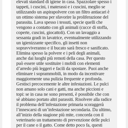
elevati standard di igiene in casa. Spazzolare spesso i
tappeti, i cuscini, i materassi e i cuscini, meglio se
utilizzando un aspirapolvere con un filtro antiacari è
un ottimo sistema per sfavorire la proliferazione del
parassita. Lava spesso i tessuti, specie quelli che
vengono a contatto con gli animali (cucce di stoffa,
coperte, cuscini, giocattoli). Con un lavaggio a
sessanta gradi in lavatrice, eventualmente utilizzando
un igienizzante specifico, gli insetti non
sopravviveranno e il bucato sarà fresco e sanificato.
Elimina spesso la polvere e i peli degli animali,
anche dai luoghi più remoti della casa. Per questo
può essere utile sostituire i mobili con elementi
d’arredo più leggeri e facili da spostare. Puoi anche
eliminare i soprammobili, in modo da incentivare
maggiormente una pulizia frequente e profonda.
Gestisci precocemente le altre infestazioni. Le pulci
non amano solo cani e gatti, ma anche piccioni e
topi: se in casa ne sono presenti, è possibile che con
sè abbiano portato altri parassiti. Risolvere alla radice
il problema dell’infestazione primaria scoraggerà
l’innescarsi di un’infestazione secondaria. Da ultimo,
all’inizio della stagione più mite, concorda con il
veterinario un trattamento di prevenzione delle pulci
per il cane o il gatto. Come detto poco fa, questi