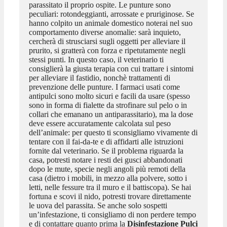
parassitato il proprio ospite. Le punture sono
peculiari: rotondeggianti, arrossate e pruriginose. Se
hanno colpito un animale domestico noterai nel suo
comportamento diverse anomalie: sarà inquieto,
cercherà di strusciarsi sugli oggetti per alleviare il
prurito, si gratterà con forza e ripetutamente negli
stessi punti. In questo caso, il veterinario ti
consiglierà la giusta terapia con cui trattare i sintomi
per alleviare il fastidio, nonchè trattamenti di
prevenzione delle punture. I farmaci usati come
antipulci sono molto sicuri e facili da usare (spesso
sono in forma di fialette da strofinare sul pelo o in
collari che emanano un antiparassitario), ma la dose
deve essere accuratamente calcolata sul peso
dell’animale: per questo ti sconsigliamo vivamente di
tentare con il fai-da-te e di affidarti alle istruzioni
fornite dal veterinario. Se il problema riguarda la
casa, potresti notare i resti dei gusci abbandonati
dopo le mute, specie negli angoli più remoti della
casa (dietro i mobili, in mezzo alla polvere, sotto i
letti, nelle fessure tra il muro e il battiscopa). Se hai
fortuna e scovi il nido, potresti trovare direttamente
le uova del parassita. Se anche solo sospetti
un’infestazione, ti consigliamo di non perdere tempo
e di contattare quanto prima la
Disinfestazione Pulci