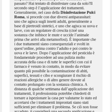
passato? Hai tentato di disinfestare casa da solo?Il
secondo step è l’applicazione dei trattamenti.
Generalmente, nel caso della
Disinfestazione Pulci
Roma
, si procede con due diversi antiparassitari:
uno che agisca sugli insetti adulti, generalmente a
base di piretroidi sintetici, e uno che agisca su uova e
larve, con un regolatore di crescita (cioè una
sostanza che inibisce le mute e uccide l’animale
prima che arrivi alla metamorfosi). È importante che
i due trattamenti siano consequenziali e svolti in
quest’ordine, prima contro l’adulto e poi contro le
uova e le larve. Dopo l’applicazione del pesticida è
fondamentale procedere ad una pulizia molto
accurata della casa e di tutte le superfici con cui il
farmaco è venuto in contatto, in modo da evitare
quanto più possibile la contaminazione di abiti,
superfici, tessuti e cibo e scongiurare il rischio di
reazioni allergiche o di altro genere dovute al
contatto prolungato con la sostanza chimica. A
distanza di qualche settimana dall’applicazione dei
trattamenti, il professionista potrebbe chiederti di
tornare a ispezionare la casa per valutarne lo stato ed
accertarsi che i trattamenti improntati siano stati
sufficienti per eliminare il problema. Se ciò non fosse
accaduto, ti consiglierà una seconda applicazione e