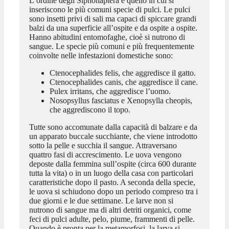
L’ordine degli Siphonaptera è quello in cui si
inseriscono le più comuni specie di pulci. Le pulci
sono insetti privi di sali ma capaci di spiccare grandi
balzi da una superficie all’ospite e da ospite a ospite.
Hanno abitudini entomofaghe, cioè si nutrono di
sangue. Le specie più comuni e più frequentemente
coinvolte nelle infestazioni domestiche sono:
Ctenocephalides felis, che aggredisce il gatto.
Ctenocephalides canis, che aggredisce il cane.
Pulex irritans, che aggredisce l’uomo.
Nosopsyllus fasciatus e Xenopsylla cheopis,
che aggrediscono il topo.
Tutte sono accomunate dalla capacità di balzare e da
un apparato buccale succhiante, che viene introdotto
sotto la pelle e succhia il sangue. Attraversano
quattro fasi di accrescimento. Le uova vengono
deposte dalla femmina sull’ospite (circa 600 durante
tutta la vita) o in un luogo della casa con particolari
caratteristiche dopo il pasto. A seconda della specie,
le uova si schiudono dopo un periodo compreso tra i
due giorni e le due settimane. Le larve non si
nutrono di sangue ma di altri detriti organici, come
feci di pulci adulte, pelo, piume, frammenti di pelle.
Quando è pronta per la metamorfosi, la larva si