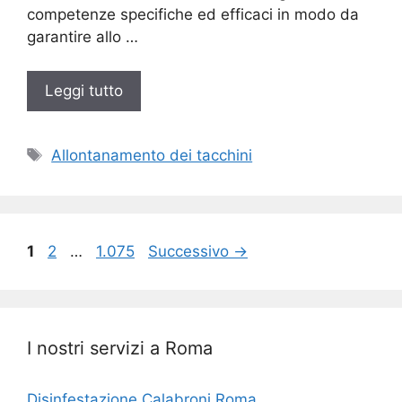
competenze specifiche ed efficaci in modo da
garantire allo …
Leggi tutto
Tag
Allontanamento dei tacchini
Pagina
Pagina
Pagina
1
2
…
1.075
Successivo
→
I nostri servizi a Roma
Disinfestazione Calabroni Roma