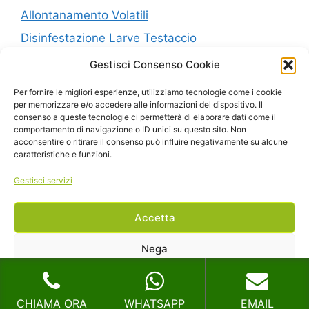
Allontanamento Volatili
Disinfestazione Larve Testaccio
Gestisci Consenso Cookie
P.IVA: 10514961001
Per fornire le migliori esperienze, utilizziamo tecnologie come i cookie
per memorizzare e/o accedere alle informazioni del dispositivo. Il
consenso a queste tecnologie ci permetterà di elaborare dati come il
Mappa del Sito
comportamento di navigazione o ID unici su questo sito. Non
acconsentire o ritirare il consenso può influire negativamente su alcune
Privacy
caratteristiche e funzioni.
Cookie Policy (UE)
Gestisci servizi
Accetta
Copyright © 2024 |
Realizzazione Siti Web
-
Siti Roma
-
Solution Group Communication
Nega
Visualizza le preferenze
CHIAMA ORA
WHATSAPP
EMAIL