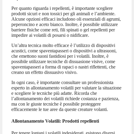
Per quanto riguarda i repellenti, è importante scegliere
prodotti sicuri e non tossici per gli animali e l’ambiente.
Alcune opzioni efficaci includono oli essenziali di agrumi,
peperoncino e aceto bianco. Inoltre, è possibile utilizzare
barriere fisiche come reti, fili spinati o gel repellenti per
impedire ai volatili di posarsi o nidificare.
Un’altra tecnica molto efficace è l’utilizzo di dispositivi
acustici, come spaventapasseri o dispositivi a ultrasuoni,
che emettono suoni fastidiosi per i volatili. Inoltre, è
possibile utilizzare tecniche di dissuasione visive, come
spaventapasseri a forma di rapaci o nastri riflettenti, che
creano un effetto dissuasivo visivo.
In ogni caso, è importante consultare un professionista
esperto in allontanamento volatili per valutare la situazione
e scegliere le tecniche più adatte. Ricorda che
l’allontanamento dei volatili richiede costanza e pazienza,
ma con le giuste tecniche è possibile proteggere
efficacemente le tue aree da queste creature volanti.
Allontanamento Volatili: Prodotti repellenti
Per tenere lontani i volatili indesiderati, esistono diversi