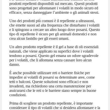
prodotti repellenti disponibili sul mercato. Questi prodotti
sono progettati per allontanare i volatili in modo sicuro ed
efficace, senza danneggiare l’ambiente o gli animali stessi.
Uno dei prodotti più comuni è il repellente a ultrasuoni,
che emette suoni ad alta frequenza che disturbano i volatili
e li spingono a cercare un altro luogo dove posarsi. Questo
tipo di repellente è sicuro per gli animali domestici e non
crea alcun fastidio per gli esseri umani.
Un altro prodotto repellente è il gel a base di oli essenziali
naturali, che viene applicato su superfici dove i volatili
tendono a posarsi. Questo gel emana un odore sgradevole
per i volatili, che li allontana senza causare loro alcun
danno.
È anche possibile utilizzare reti o barriere fisiche per
impedire ai volatili di posarsi su determinate aree, come
tetti o balconi. Queste soluzioni sono efficaci e non
invadenti, ma richiedono una certa manutenzione per
assicurarsi che le reti o le barriere siano sempre in buone
condizioni.
Prima di scegliere un prodotto repellente, è importante
considerare il tipo di volatili che si desidera allontanare e la