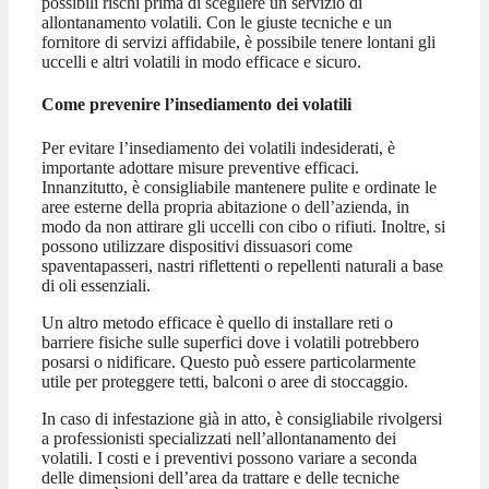
possibili rischi prima di scegliere un servizio di
allontanamento volatili. Con le giuste tecniche e un
fornitore di servizi affidabile, è possibile tenere lontani gli
uccelli e altri volatili in modo efficace e sicuro.
Come prevenire l’insediamento dei volatili
Per evitare l’insediamento dei volatili indesiderati, è
importante adottare misure preventive efficaci.
Innanzitutto, è consigliabile mantenere pulite e ordinate le
aree esterne della propria abitazione o dell’azienda, in
modo da non attirare gli uccelli con cibo o rifiuti. Inoltre, si
possono utilizzare dispositivi dissuasori come
spaventapasseri, nastri riflettenti o repellenti naturali a base
di oli essenziali.
Un altro metodo efficace è quello di installare reti o
barriere fisiche sulle superfici dove i volatili potrebbero
posarsi o nidificare. Questo può essere particolarmente
utile per proteggere tetti, balconi o aree di stoccaggio.
In caso di infestazione già in atto, è consigliabile rivolgersi
a professionisti specializzati nell’allontanamento dei
volatili. I costi e i preventivi possono variare a seconda
delle dimensioni dell’area da trattare e delle tecniche