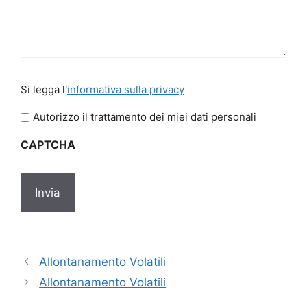
Si
Si legga l'
informativa sulla privacy
legga
l'informativa
Autorizzo il trattamento dei miei dati personali
sulla
CAPTCHA
privacy
*
Allontanamento Volatili
Allontanamento Volatili