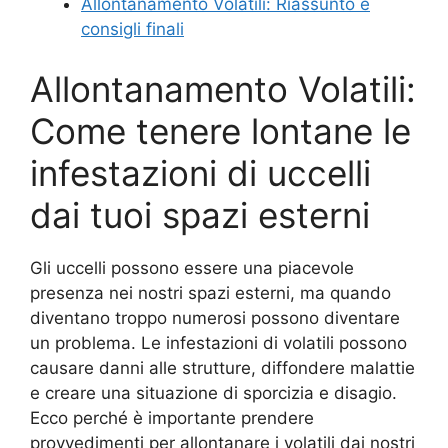
Allontanamento Volatili: Riassunto e
consigli finali
Allontanamento Volatili:
Come tenere lontane le
infestazioni di uccelli
dai tuoi spazi esterni
Gli uccelli possono essere una piacevole
presenza nei nostri spazi esterni, ma quando
diventano troppo numerosi possono diventare
un problema. Le infestazioni di volatili possono
causare danni alle strutture, diffondere malattie
e creare una situazione di sporcizia e disagio.
Ecco perché è importante prendere
provvedimenti per allontanare i volatili dai nostri