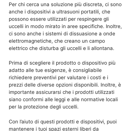
Per chi cerca una soluzione più discreta, ci sono
anche i dispositivi a ultrasuoni portatili, che
possono essere utilizzati per respingere gli
uccelli in modo mirato in aree specifiche. Inoltre,
ci sono anche i sistemi di dissuasione a onde
elettromagnetiche, che creano un campo
elettrico che disturba gli uccelli e li allontana.
Prima di scegliere il prodotto o dispositivo più
adatto alle tue esigenze, è consigliabile
richiedere preventivi per valutare i costi e i
prezzi delle diverse opzioni disponibili. Inoltre, è
importante assicurarsi che i prodotti utilizzati
siano conformi alle leggi e alle normative locali
per la protezione degli uccelli.
Con l’aiuto di questi prodotti e dispositivi, puoi
mantenere i tuoi spazi esterni liberi da