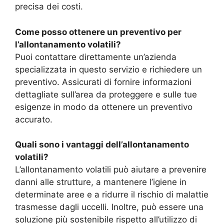
precisa dei costi.
Come posso ottenere un preventivo per
l’allontanamento volatili?
Puoi contattare direttamente un’azienda
specializzata in questo servizio e richiedere un
preventivo. Assicurati di fornire informazioni
dettagliate sull’area da proteggere e sulle tue
esigenze in modo da ottenere un preventivo
accurato.
Quali sono i vantaggi dell’allontanamento
volatili?
L’allontanamento volatili può aiutare a prevenire
danni alle strutture, a mantenere l’igiene in
determinate aree e a ridurre il rischio di malattie
trasmesse dagli uccelli. Inoltre, può essere una
soluzione più sostenibile rispetto all’utilizzo di