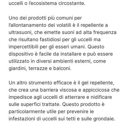
uccelli o l’ecosistema circostante.
Uno dei prodotti più comuni per
l’allontanamento dei volatili è il repellente a
ultrasuoni, che emette suoni ad alta frequenza
che risultano fastidiosi per gli uccelli ma
impercettibili per gli esseri umani. Questo
dispositivo è facile da installare e può essere
utilizzato in diversi ambienti esterni, come
giardini, terrazze e balconi.
Un altro strumento efficace è il gel repellente,
che crea una barriera viscosa e appiccicosa che
impedisce agli uccelli di atterrare e nidificare
sulle superfici trattate. Questo prodotto è
particolarmente utile per prevenire le
infestazioni di uccelli sui tetti e sulle grondaie.