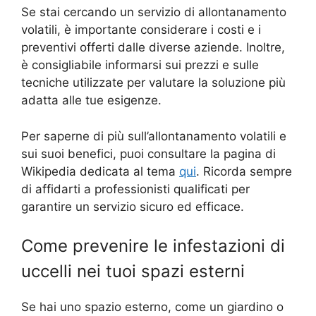
Se stai cercando un servizio di allontanamento
volatili, è importante considerare i costi e i
preventivi offerti dalle diverse aziende. Inoltre,
è consigliabile informarsi sui prezzi e sulle
tecniche utilizzate per valutare la soluzione più
adatta alle tue esigenze.
Per saperne di più sull’allontanamento volatili e
sui suoi benefici, puoi consultare la pagina di
Wikipedia dedicata al tema
qui
. Ricorda sempre
di affidarti a professionisti qualificati per
garantire un servizio sicuro ed efficace.
Come prevenire le infestazioni di
uccelli nei tuoi spazi esterni
Se hai uno spazio esterno, come un giardino o