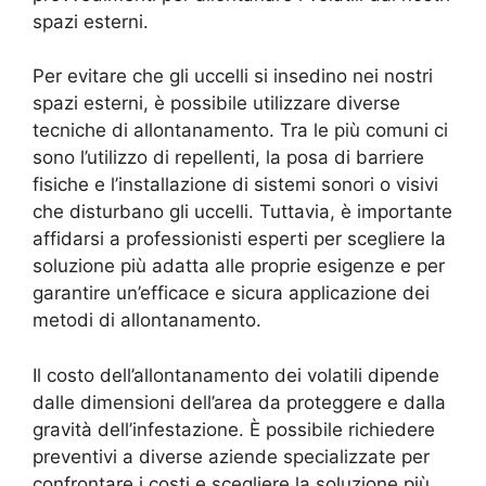
spazi esterni.
Per evitare che gli uccelli si insedino nei nostri
spazi esterni, è possibile utilizzare diverse
tecniche di allontanamento. Tra le più comuni ci
sono l’utilizzo di repellenti, la posa di barriere
fisiche e l’installazione di sistemi sonori o visivi
che disturbano gli uccelli. Tuttavia, è importante
affidarsi a professionisti esperti per scegliere la
soluzione più adatta alle proprie esigenze e per
garantire un’efficace e sicura applicazione dei
metodi di allontanamento.
Il costo dell’allontanamento dei volatili dipende
dalle dimensioni dell’area da proteggere e dalla
gravità dell’infestazione. È possibile richiedere
preventivi a diverse aziende specializzate per
confrontare i costi e scegliere la soluzione più