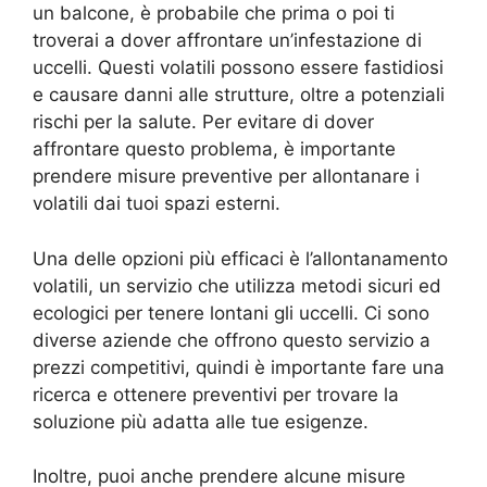
un balcone, è probabile che prima o poi ti
troverai a dover affrontare un’infestazione di
uccelli. Questi volatili possono essere fastidiosi
e causare danni alle strutture, oltre a potenziali
rischi per la salute. Per evitare di dover
affrontare questo problema, è importante
prendere misure preventive per allontanare i
volatili dai tuoi spazi esterni.
Una delle opzioni più efficaci è l’allontanamento
volatili, un servizio che utilizza metodi sicuri ed
ecologici per tenere lontani gli uccelli. Ci sono
diverse aziende che offrono questo servizio a
prezzi competitivi, quindi è importante fare una
ricerca e ottenere preventivi per trovare la
soluzione più adatta alle tue esigenze.
Inoltre, puoi anche prendere alcune misure