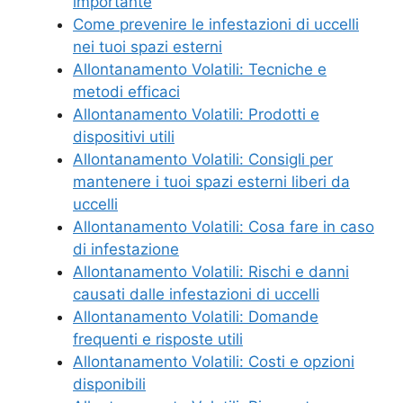
importante
Come prevenire le infestazioni di uccelli
nei tuoi spazi esterni
Allontanamento Volatili: Tecniche e
metodi efficaci
Allontanamento Volatili: Prodotti e
dispositivi utili
Allontanamento Volatili: Consigli per
mantenere i tuoi spazi esterni liberi da
uccelli
Allontanamento Volatili: Cosa fare in caso
di infestazione
Allontanamento Volatili: Rischi e danni
causati dalle infestazioni di uccelli
Allontanamento Volatili: Domande
frequenti e risposte utili
Allontanamento Volatili: Costi e opzioni
disponibili