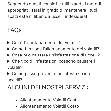
Seguendo questi consigli e utilizzando i metodi
appropriati, sarai in grado di mantenere i tuoi
spazi esterni liberi da uccelli indesiderati.
FAQs
Cos’è l’allontanamento dei volatili?
Come funziona l’allontanamento dei volatili?
Cosa può causare un’infestazione di uccelli?
Che tipo di infestazioni possono causare i
volatili?
Come posso prevenire un’infestazione di
uccelli?
ALCUNI DEI NOSTRI SERVIZI:
Allontanamento Volatili Costi
Allontanamento Volatili Costo