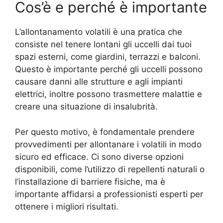
Cos’è e perché è importante
L’allontanamento volatili è una pratica che
consiste nel tenere lontani gli uccelli dai tuoi
spazi esterni, come giardini, terrazzi e balconi.
Questo è importante perché gli uccelli possono
causare danni alle strutture e agli impianti
elettrici, inoltre possono trasmettere malattie e
creare una situazione di insalubrità.
Per questo motivo, è fondamentale prendere
provvedimenti per allontanare i volatili in modo
sicuro ed efficace. Ci sono diverse opzioni
disponibili, come l’utilizzo di repellenti naturali o
l’installazione di barriere fisiche, ma è
importante affidarsi a professionisti esperti per
ottenere i migliori risultati.