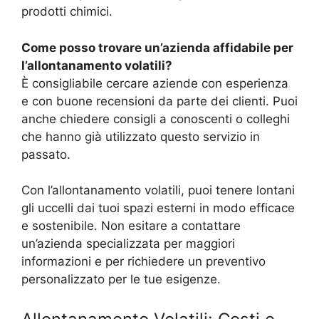
prodotti chimici.
Come posso trovare un’azienda affidabile per
l’allontanamento volatili?
È consigliabile cercare aziende con esperienza
e con buone recensioni da parte dei clienti. Puoi
anche chiedere consigli a conoscenti o colleghi
che hanno già utilizzato questo servizio in
passato.
Con l’allontanamento volatili, puoi tenere lontani
gli uccelli dai tuoi spazi esterni in modo efficace
e sostenibile. Non esitare a contattare
un’azienda specializzata per maggiori
informazioni e per richiedere un preventivo
personalizzato per le tue esigenze.