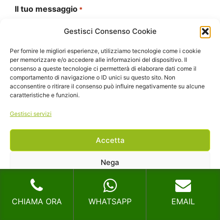
Il tuo messaggio
*
Gestisci Consenso Cookie
Per fornire le migliori esperienze, utilizziamo tecnologie come i cookie
per memorizzare e/o accedere alle informazioni del dispositivo. Il
consenso a queste tecnologie ci permetterà di elaborare dati come il
comportamento di navigazione o ID unici su questo sito. Non
Si
acconsentire o ritirare il consenso può influire negativamente su alcune
Si legga l'
informativa sulla privacy
legga
caratteristiche e funzioni.
l'informativa
Autorizzo il trattamento dei miei dati personali
Gestisci servizi
sulla
CAPTCHA
privacy
Accetta
*
Nega
Visualizza le preferenze
CHIAMA ORA
WHATSAPP
EMAIL
Cookie Policy
Privacy
Allontanamento Volatili