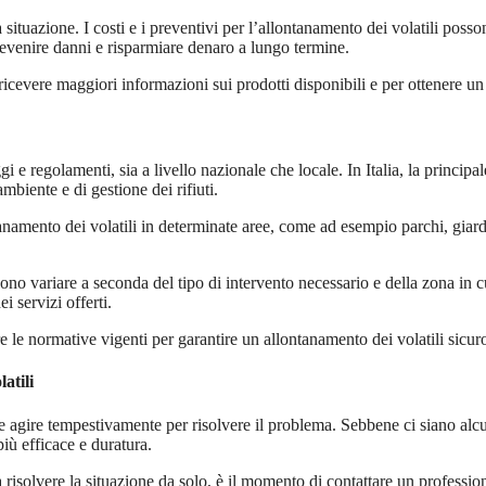
a situazione. I costi e i preventivi per l’allontanamento dei volatili posso
prevenire danni e risparmiare denaro a lungo termine.
 ricevere maggiori informazioni sui prodotti disponibili e per ottenere un
i e regolamenti, sia a livello nazionale che locale. In Italia, la princip
mbiente e di gestione dei rifiuti.
anamento dei volatili in determinate aree, come ad esempio parchi, giardi
ono variare a seconda del tipo di intervento necessario e della zona in cu
i servizi offerti.
tare le normative vigenti per garantire un allontanamento dei volatili sicur
atili
te agire tempestivamente per risolvere il problema. Sebbene ci siano alcu
iù efficace e duratura.
 risolvere la situazione da solo, è il momento di contattare un profession