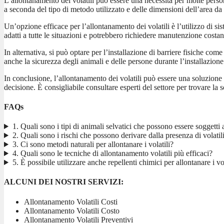
L’allontanamento dei volatili può essere una necessità per molte person
a seconda del tipo di metodo utilizzato e delle dimensioni dell’area da 
Un’opzione efficace per l’allontanamento dei volatili è l’utilizzo di si
adatti a tutte le situazioni e potrebbero richiedere manutenzione costan
In alternativa, si può optare per l’installazione di barriere fisiche co
anche la sicurezza degli animali e delle persone durante l’installazione
In conclusione, l’allontanamento dei volatili può essere una soluzione 
decisione. È consigliabile consultare esperti del settore per trovare la 
FAQs
1. Quali sono i tipi di animali selvatici che possono essere soggetti 
2. Quali sono i rischi che possono derivare dalla presenza di volatili
3. Ci sono metodi naturali per allontanare i volatili?
4. Quali sono le tecniche di allontanamento volatili più efficaci?
5. È possibile utilizzare anche repellenti chimici per allontanare i vol
ALCUNI DEI NOSTRI SERVIZI:
Allontanamento Volatili Costi
Allontanamento Volatili Costo
Allontanamento Volatili Preventivi