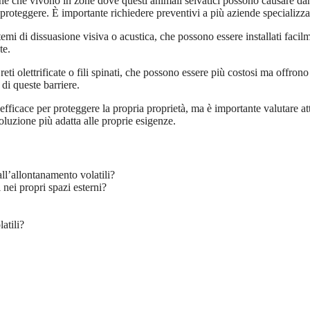
e che vivono in zone dove questi animali selvatici possono causare danni
proteggere. È importante richiedere preventivi a più aziende specializzat
stemi di dissuasione visiva o acustica, che possono essere installati faci
te.
me reti olettrificate o fili spinati, che possono essere più costosi ma of
 di queste barriere.
efficace per proteggere la propria proprietà, ma è importante valutare at
soluzione più adatta alle proprie esigenze.
all’allontanamento volatili?
 nei propri spazi esterni?
atili?