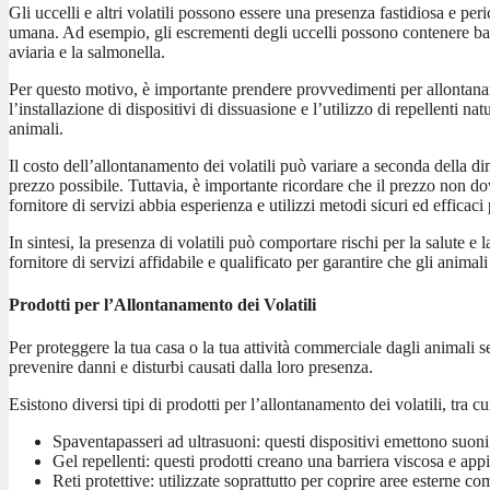
Gli uccelli e altri volatili possono essere una presenza fastidiosa e peri
umana. Ad esempio, gli escrementi degli uccelli possono contenere batte
aviaria e la salmonella.
Per questo motivo, è importante prendere provvedimenti per allontanare i
l’installazione di dispositivi di dissuasione e l’utilizzo di repellenti nat
animali.
Il costo dell’allontanamento dei volatili può variare a seconda della dim
prezzo possibile. Tuttavia, è importante ricordare che il prezzo non dov
fornitore di servizi abbia esperienza e utilizzi metodi sicuri ed efficaci
In sintesi, la presenza di volatili può comportare rischi per la salute
fornitore di servizi affidabile e qualificato per garantire che gli anim
Prodotti per l’Allontanamento dei Volatili
Per proteggere la tua casa o la tua attività commerciale dagli animali se
prevenire danni e disturbi causati dalla loro presenza.
Esistono diversi tipi di prodotti per l’allontanamento dei volatili, tra cu
Spaventapasseri ad ultrasuoni: questi dispositivi emettono suoni 
Gel repellenti: questi prodotti creano una barriera viscosa e appi
Reti protettive: utilizzate soprattutto per coprire aree esterne co