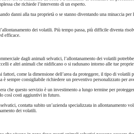
plessa che richiede l’intervento di un esperto.
sando danni alla tua proprietà o se stanno diventando una minaccia per l
allontanamento dei volatili. Più tempo passa, più difficile diventa risolv
ed efficace.
ommerciale dagli animali selvatici, l’allontanamento dei volatili potrebb
ccelli e altri animali che nidificano o si radunano intorno alle tue proprie
i fattori, come la dimensione dell’area da proteggere, il tipo di volatili 
 è sempre consigliabile richiedere un preventivo personalizzato per aver
ra che questo servizio è un investimento a lungo termine per proteggere le
o così costi aggiuntivi in futuro.
elvatici, contatta subito un’azienda specializzata in allontanamento vola
namento dei volatili.