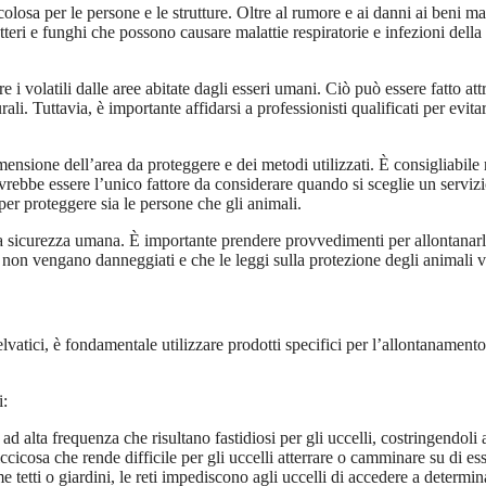
colosa per le persone e le strutture. Oltre al rumore e ai danni ai beni ma
ri e funghi che possono causare malattie respiratorie e infezioni della pe
 volatili dalle aree abitate dagli esseri umani. Ciò può essere fatto att
urali. Tuttavia, è importante affidarsi a professionisti qualificati per evit
ensione dell’area da proteggere e dei metodi utilizzati. È consigliabile ri
rebbe essere l’unico fattore da considerare quando si sceglie un servizio
 per proteggere sia le persone che gli animali.
 e la sicurezza umana. È importante prendere provvedimenti per allontanar
ali non vengano danneggiati e che le leggi sulla protezione degli animali 
lvatici, è fondamentale utilizzare prodotti specifici per l’allontanamento 
i:
ad alta frequenza che risultano fastidiosi per gli uccelli, costringendoli
ccicosa che rende difficile per gli uccelli atterrare o camminare su di ess
me tetti o giardini, le reti impediscono agli uccelli di accedere a determi