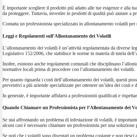
È importante scegliere il prodotto più adatto alle tue esigenze e alla tu
da proteggere. Tuttavia, investire in prodotti di qualità può aiutare a 
Contatta un professionista specializzato in allontanamento volatili per
Leggi e Regolamenti sull’Allontanamento dei Volatili
L’allontanamento dei volatili è un’attività regolamentata da diverse legg
Legislativo 152/2006, che stabilisce le norme in materia di tutela dell’a
Inoltre, esistono anche regolamenti comunali che disciplinano l’allont
normative locali prima di procedere con l’allontanamento dei volatili.
Per quanto riguarda i costi dell’allontanamento dei volatili, questi poss
preventivi a più aziende specializzate per ottenere un’idea dei costi e de
In generale, è importante affidarsi a professionisti qualificati e rispet
Quando Chiamare un Professionista per l’Allontanamento dei Vol
Se stai affrontando un problema di infestazione di volatili, è importan
alcuni casi è necessario chiamare un professionista per una soluzione p
Se noti che i volatili sono diventati un problema costante e non riesci a