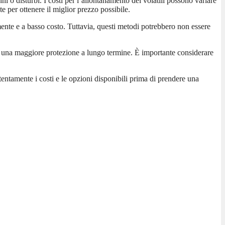
 o disturbi. I costi per l’allontanamento dei volatili possono variare
e per ottenere il miglior prezzo possibile.
lmente e a basso costo. Tuttavia, questi metodi potrebbero non essere
frono una maggiore protezione a lungo termine. È importante considerare
tentamente i costi e le opzioni disponibili prima di prendere una