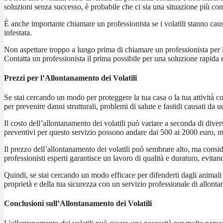
soluzioni senza successo, è probabile che ci sia una situazione più com
È anche importante chiamare un professionista se i volatili stanno cau
infestata.
Non aspettare troppo a lungo prima di chiamare un professionista per l’
Contatta un professionista il prima possibile per una soluzione rapida 
Prezzi per l’Allontanamento dei Volatili
Se stai cercando un modo per proteggere la tua casa o la tua attività c
per prevenire danni strutturali, problemi di salute e fastidi causati da u
Il costo dell’allontanamento dei volatili può variare a seconda di divers
preventivi per questo servizio possono andare dai 500 ai 2000 euro, ma
Il prezzo dell’allontanamento dei volatili può sembrare alto, ma conside
professionisti esperti garantisce un lavoro di qualità e duraturo, evitand
Quindi, se stai cercando un modo efficace per difenderti dagli animali s
proprietà e della tua sicurezza con un servizio professionale di allonta
Conclusioni sull’Allontanamento dei Volatili