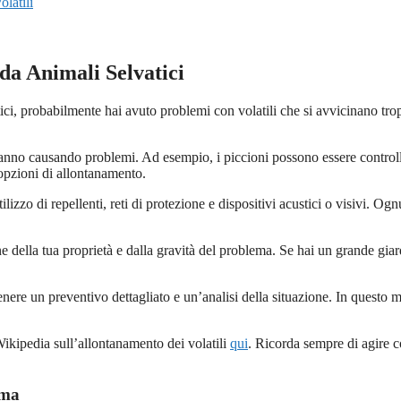
latili
da Animali Selvatici
tici, probabilmente hai avuto problemi con volatili che si avvicinano tro
stanno causando problemi. Ad esempio, i piccioni possono essere controlla
e opzioni di allontanamento.
lizzo di repellenti, reti di protezione e dispositivi acustici o visivi. Og
.
e della tua proprietà e dalla gravità del problema. Se hai un grande giar
enere un preventivo dettagliato e un’analisi della situazione. In questo m
ikipedia sull’allontanamento dei volatili
qui
. Ricorda sempre di agire c
ema