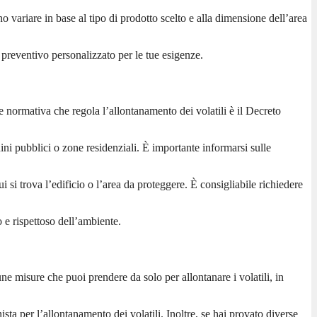
no variare in base al tipo di prodotto scelto e alla dimensione dell’area
 preventivo personalizzato per le tue esigenze.
ale normativa che regola l’allontanamento dei volatili è il Decreto
ni pubblici o zone residenziali. È importante informarsi sulle
i si trova l’edificio o l’area da proteggere. È consigliabile richiedere
o e rispettoso dell’ambiente.
ne misure che puoi prendere da solo per allontanare i volatili, in
ista per l’allontanamento dei volatili. Inoltre, se hai provato diverse