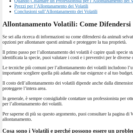
Quando Chiamare un Professionista per l’Allontanamento dei Vo
Prezzi per l’Allontanamento dei Volatili
Conclusioni sull’Allontanamento dei Volatili
Allontanamento Volatili: Come Difendersi 
Se sei alla ricerca di informazioni su come difendersi da animali selva
opzioni per allontanare questi animali e proteggere la tua proprietà.
Il primo passo per l’allontanamento dei volatili è capire quali specie 
identificata la specie, puoi valutare i costi e i preventivi per le divers
Le tecniche più comuni per l’allontanamento dei volatili includono l’uti
importante scegliere quella più adatta alle tue esigenze e al tuo budget
Il costo dell’allontanamento dei volatili dipende anche dalla dimension
proteggere l’intera area.
In generale, è sempre consigliabile contattare un professionista per ott
per l’allontanamento dei volatili.
Per saperne di più su questo argomento, puoi consultare la pagina di W
allontanamento.
Cosa sono i Volatili e perché possono essere un probl