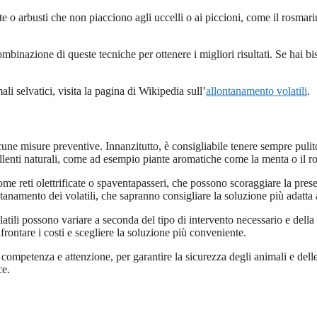
te o arbusti che non piacciono agli uccelli o ai piccioni, come il rosm
mbinazione di queste tecniche per ottenere i migliori risultati. Se hai bi
i selvatici, visita la pagina di Wikipedia sull’
allontanamento volatili
.
lcune misure preventive. Innanzitutto, è consigliabile tenere sempre pulit
epellenti naturali, come ad esempio piante aromatiche come la menta o il ro
come reti olettrificate o spaventapasseri, che possono scoraggiare la pres
lontanamento dei volatili, che sapranno consigliare la soluzione più adatta
latili possono variare a seconda del tipo di intervento necessario e della
rontare i costi e scegliere la soluzione più conveniente.
competenza e attenzione, per garantire la sicurezza degli animali e delle
ce.