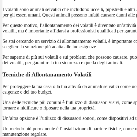
I volatili sono animali selvatici che includono uccelli, pipistrelli e a
per gli esseri umani. Questi animali possono infatti causare danni alle p
Per questo motivo, l’allontanamento dei volatili è diventato un’attivit
volatili, ma è importante affidarsi a professionisti qualificati per garant
Se stai cercando un servizio di allontanamento volatili, è importante cons
scegliere la soluzione più adatta alle tue esigenze.
Per saperne di più sui volatili e sui problemi che possono causare, pu
dei volatili, per garantire la tua sicurezza e quella degli animali.
Tecniche di Allontanamento Volatili
Per proteggere la tua casa o la tua attività da animali selvatici come uc
esigenze e del tuo budget.
Una delle tecniche più comuni è l’utilizzo di dissuasori visivi, come sp
tornare a nidificare o riposare nella tua proprietà.
Un’altra opzione è l’utilizzo di dissuasori sonori, come dispositivi ad 
Un metodo più permanente è l’installazione di barriere fisiche, come ret
manutenzione regolare.