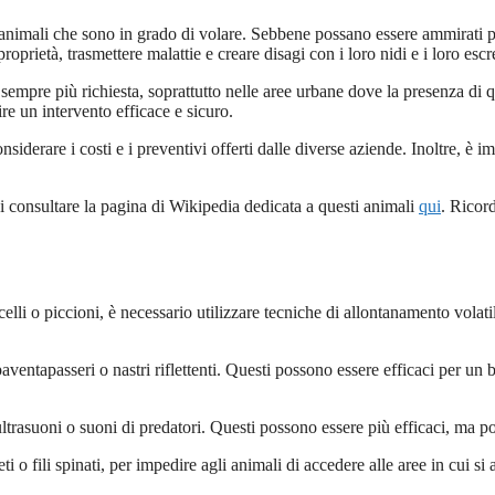
ltri animali che sono in grado di volare. Sebbene possano essere ammirati
roprietà, trasmettere malattie e creare disagi con i loro nidi e i loro esc
à sempre più richiesta, soprattutto nelle aree urbane dove la presenza di
ire un intervento efficace e sicuro.
iderare i costi e i preventivi offerti dalle diverse aziende. Inoltre, è im
oi consultare la pagina di Wikipedia dedicata a questi animali
qui
. Ricord
celli o piccioni, è necessario utilizzare tecniche di allontanamento volati
aventapasseri o nastri riflettenti. Questi possono essere efficaci per un
ultrasuoni o suoni di predatori. Questi possono essere più efficaci, ma p
i o fili spinati, per impedire agli animali di accedere alle aree in cui 