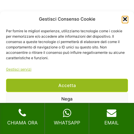
Allontanamento Volatili
Gestisci Consenso Cookie
Allontanamento Volatili
Per fornire le migliori esperienze, utilizziamo tecnologie come i cookie
per memorizzare e/o accedere alle informazioni del dispositivo. Il
consenso a queste tecnologie ci permetterà di elaborare dati come il
comportamento di navigazione o ID unici su questo sito. Non
acconsentire o ritirare il consenso può influire negativamente su alcune
I nostri servizi a Roma
caratteristiche e funzioni.
Gestisci servizi
Disinfestazione Calabroni Roma
Disinfestazione Cimici Da Letto Roma
Accetta
Disinfestazione Larve Roma
Nega
Disinfestazione Mosche Roma
Visualizza le preferenze
Disinfestazione Processionaria Roma
CHIAMA ORA
WHATSAPP
EMAIL
Allontanamento Volatili Roma
Cookie Policy
Privacy
Deblattizzazione Roma