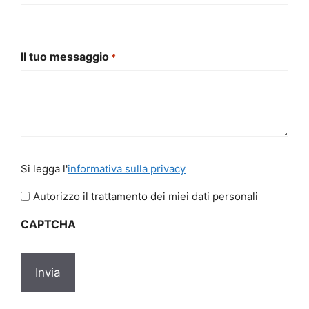
Il tuo messaggio
*
Si
Si legga l'
informativa sulla privacy
legga
l'informativa
Autorizzo il trattamento dei miei dati personali
sulla
CAPTCHA
privacy
*