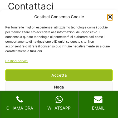
Contattaci
Gestisci Consenso Cookie
"
" indica i campi obbligatori
*
Per fornire le migliori esperienze, utilizziamo tecnologie come i cookie
per memorizzare e/o accedere alle informazioni del dispositivo. Il
Nome
*
consenso a queste tecnologie ci permetterà di elaborare dati come il
comportamento di navigazione o ID unici su questo sito. Non
acconsentire o ritirare il consenso può influire negativamente su alcune
caratteristiche e funzioni.
Nome
Gestisci servizi
Accetta
Cognome
Nega
Email
*
Visualizza le preferenze
CHIAMA ORA
WHATSAPP
EMAIL
Cookie Policy
Privacy
Telefono
*