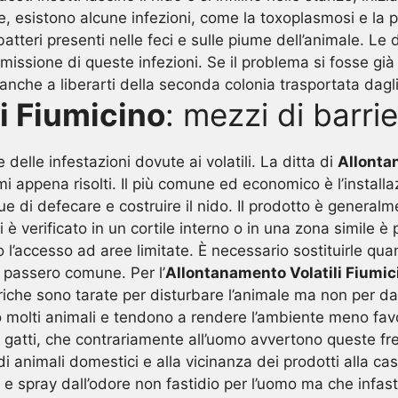
tre, esistono alcune infezioni, come la toxoplasmosi e la 
tteri presenti nelle feci e sulle piume dell’animale. Le d
smissione di queste infezioni. Se il problema si fosse g
anche a liberarti della seconda colonia trasportata dagli 
i Fiumicino
: mezzi di barri
 delle infestazioni dovute ai volatili. La ditta di
Allonta
 appena risolti. Il più comune ed economico è l’installazi
ue di defecare e costruire il nido. Il prodotto è generalm
è verificato in un cortile interno o in una zona simile è p
o l’accesso ad aree limitate. È necessario sostituirle quan
il passero comune. Per l’
Allontanamento Volatili Fiumic
ttriche sono tarate per disturbare l’animale ma non per d
 molti animali e tendono a rendere l’ambiente meno favor
i e gatti, che contrariamente all’uomo avvertono queste 
 animali domestici e alla vicinanza dei prodotti alla casa
l e spray dall’odore non fastidio per l’uomo ma che infast