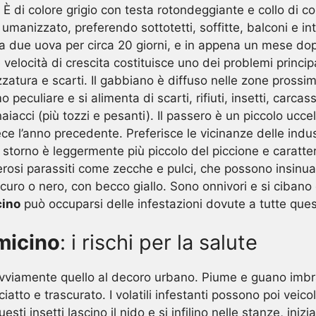
i. È di colore grigio con testa rotondeggiante e collo di c
 umanizzato, preferendo sottotetti, soffitte, balconi e in
a due uova per circa 20 giorni, e in appena un mese dopo 
e velocità di crescita costituisce uno dei problemi princip
atura e scarti. Il gabbiano è diffuso nelle zone prossime
peculiare e si alimenta di scarti, rifiuti, insetti, carc
iacci (più tozzi e pesanti). Il passero è un piccolo ucc
ece l’anno precedente. Preferisce le vicinanze delle indu
storno è leggermente più piccolo del piccione e caratter
erosi parassiti come zecche e pulci, che possono insinua
 scuro o nero, con becco giallo. Sono onnivori e si cibano
cino
può occuparsi delle infestazioni dovute a tutte que
micino
: i rischi per la salute
ti è ovviamente quello al decoro urbano. Piume e guano im
atto e trascurato. I volatili infestanti possono poi veicol
esti insetti lascino il nido e si infilino nelle stanze, ini