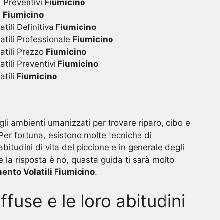
 Preventivi
Fiumicino
i
Fiumicino
ili Definitiva
Fiumicino
tili Professionale
Fiumicino
tili Prezzo
Fiumicino
tili Preventivi
Fiumicino
tili
Fiumicino
 gli ambienti umanizzati per trovare riparo, cibo e
 Per fortuna, esistono molte tecniche di
 abitudini di vita del piccione e in generale degli
e la risposta è no, questa guida ti sarà molto
ento Volatili Fiumicino
.
iffuse e le loro abitudini