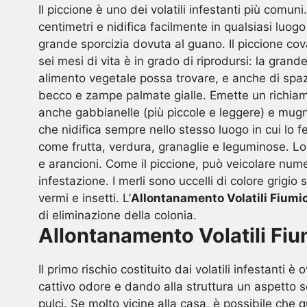
Il piccione è uno dei volatili infestanti più comun
centimetri e nidifica facilmente in qualsiasi luogo
grande sporcizia dovuta al guano. Il piccione cov
sei mesi di vita è in grado di riprodursi: la grand
alimento vegetale possa trovare, e anche di spazz
becco e zampe palmate gialle. Emette un richiamo 
anche gabbianelle (più piccole e leggere) e mugna
che nidifica sempre nello stesso luogo in cui lo f
come frutta, verdura, granaglie e leguminose. Lo 
e arancioni. Come il piccione, può veicolare num
infestazione. I merli sono uccelli di colore grigio
vermi e insetti. L’
Allontanamento Volatili Fiumi
di eliminazione della colonia.
Allontanamento Volatili Fiu
Il primo rischio costituito dai volatili infestan
cattivo odore e dando alla struttura un aspetto sci
pulci. Se molto vicine alla casa, è possibile che qu