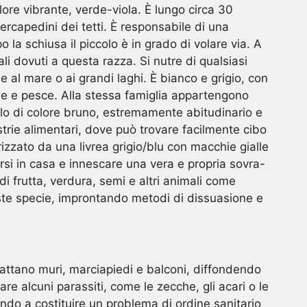
olore vibrante, verde-viola. È lungo circa 30
tercapedini dei tetti. È responsabile di una
la schiusa il piccolo è in grado di volare via. A
ali dovuti a questa razza. Si nutre di qualsiasi
 al mare o ai grandi laghi. È bianco e grigio, con
asse e pesce. Alla stessa famiglia appartengono
ello di colore bruno, estremamente abitudinario e
strie alimentari, dove può trovare facilmente cibo
izzato da una livrea grigio/blu con macchie gialle
rsi in casa e innescare una vera e propria sovra-
 di frutta, verdura, semi e altri animali come
ste specie, improntando metodi di dissuasione e
brattano muri, marciapiedi e balconi, diffondendo
are alcuni parassiti, come le zecche, gli acari o le
ziando a costituire un problema di ordine sanitario