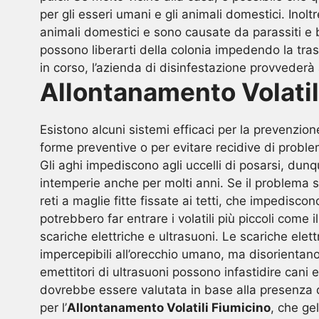
per gli esseri umani e gli animali domestici. Inol
animali domestici e sono causate da parassiti e ba
possono liberarti della colonia impedendo la tra
in corso, l’azienda di disinfestazione provvederà 
Allontanamento Volatil
Esistono alcuni sistemi efficaci per la prevenzione
forme preventive o per evitare recidive di problemi
Gli aghi impediscono agli uccelli di posarsi, dunq
intemperie anche per molti anni. Se il problema si 
reti a maglie fitte fissate ai tetti, che impediscon
potrebbero far entrare i volatili più piccoli come 
scariche elettriche e ultrasuoni. Le scariche ele
impercepibili all’orecchio umano, ma disorientano
emettitori di ultrasuoni possono infastidire can
dovrebbe essere valutata in base alla presenza di
per l’
Allontanamento Volatili Fiumicino
, che ge