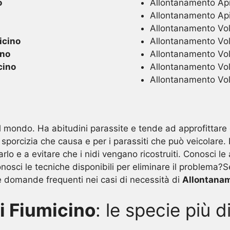
o
Allontanamento Api
Allontanamento Ap
Allontanamento Volat
icino
Allontanamento Vola
ino
Allontanamento Vola
cino
Allontanamento Vola
Allontanamento Vola
o il mondo. Ha abitudini parassite e tende ad approfittare
a sporcizia che causa e per i parassiti che può veicolare.
arlo e a evitare che i nidi vengano ricostruiti. Conosci le
nosci le tecniche disponibili per eliminare il problema?S
e domande frequenti nei casi di necessità di
Allontanam
i Fiumicino
: le specie più d