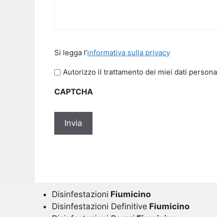
Si
Si legga l’
informativa sulla privacy
legga
l'informativa
Autorizzo il trattamento dei miei dati persona
sulla
CAPTCHA
privacy
*
Disinfestazioni
Fiumicino
Disinfestazioni Definitive
Fiumicino