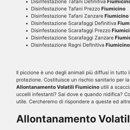
Disinfestazione Tafani Definitiva
Fiumicin
Disinfestazione Tafani Prezzo
Fiumicino
Disinfestazione Tafani Zanzare
Fiumicino
Disinfestazione Scarafaggi Definitiva
Fium
Disinfestazione Scarafaggi Prezzo
Fiumic
Disinfestazione Scarafaggi Zanzare
Fiumi
Disinfestazione Ragni Definitiva
Fiumicino
Il piccione è uno degli animali più diffusi in tutt
protezione. Costituisce un rischio sanitario per l
Allontanamento Volatili Fiumicino
utili a scacci
uccelli infestanti? Sai dove e quando nidifica? Co
utile. Cercheremo di rispondere a queste ed altr
Allontanamento Volatil