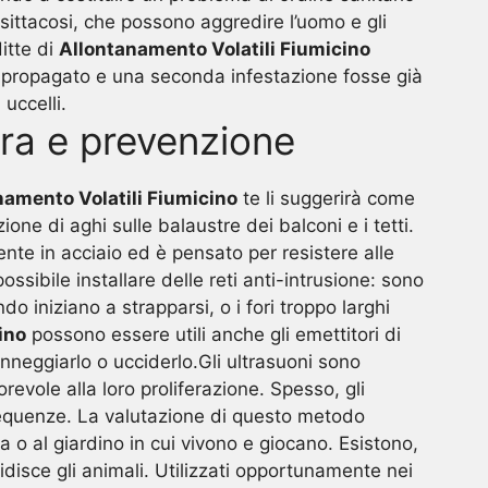
psittacosi, che possono aggredire l’uomo e gli
itte di
Allontanamento Volatili Fiumicino
ià propagato e una seconda infestazione fosse già
uccelli.
era e prevenzione
namento Volatili Fiumicino
te li suggerirà come
one di aghi sulle balaustre dei balconi e i tetti.
ente in acciaio ed è pensato per resistere alle
ossibile installare delle reti anti-intrusione: sono
do iniziano a strapparsi, o i fori troppo larghi
ino
possono essere utili anche gli emettitori di
anneggiarlo o ucciderlo.Gli ultrasuoni sono
evole alla loro proliferazione. Spesso, gli
frequenze. La valutazione di questo metodo
 o al giardino in cui vivono e giocano. Esistono,
idisce gli animali. Utilizzati opportunamente nei