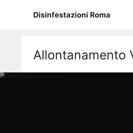
Vai
al
Disinfestazioni Roma
contenuto
Allontanamento V