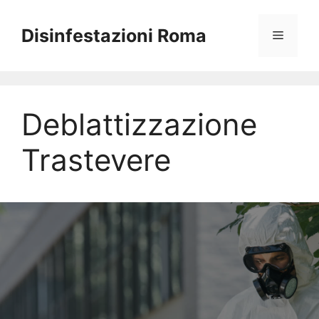
Vai
al
Disinfestazioni Roma
Menu
contenuto
Deblattizzazione
Trastevere