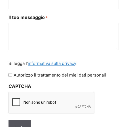
Il tuo messaggio
*
Si
Si legga l’
informativa sulla privacy
legga
l'informativa
Autorizzo il trattamento dei miei dati personali
sulla
CAPTCHA
privacy
*