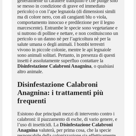
generalmente di carattere tranquillo e che punge solo
se messo in condizione di grave ed immediato
pericolo) o con l’ape legnaiola (di dimensioni simili
ma di colore nero, con ali cangianti blu o viola,
comportamento innocuo e predilezione per il legno
marcescente). Entrambe le specie sono vegetariane e
si nutrono di polline e nettare, e non costituiscono un
pericolo o un danno nè per l’agricoltura nè per la
salute umana o degli animali. I bombi terrestri
vivono in piccole colonie, mentre le api legnaiole
sono animali solitari. Pertanto, in presenza di questi
insetti è assolutamente superfluo contattare la
Disinfestazione Calabroni Anagnina
, o qualsiasi
altro animale.
Disinfestazione Calabroni
Anagnina
: i trattamenti più
frequenti
Esistono due principali mezzi di intervento contro i
calabroni: il piazzamento di esche, di vario genere, e
l’uso di insetticidi. La
Disinfestazione Calabroni
Anagnina
valuterà, per prima cosa, che la specie
responsabile della colonizzazione sia effettivamente