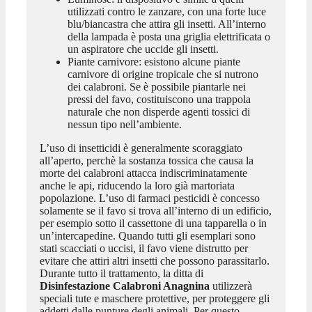
utilizzati contro le zanzare, con una forte luce
blu/biancastra che attira gli insetti. All’interno
della lampada è posta una griglia elettrificata o
un aspiratore che uccide gli insetti.
Piante carnivore: esistono alcune piante
carnivore di origine tropicale che si nutrono
dei calabroni. Se è possibile piantarle nei
pressi del favo, costituiscono una trappola
naturale che non disperde agenti tossici di
nessun tipo nell’ambiente.
L’uso di insetticidi è generalmente scoraggiato
all’aperto, perchè la sostanza tossica che causa la
morte dei calabroni attacca indiscriminatamente
anche le api, riducendo la loro già martoriata
popolazione. L’uso di farmaci pesticidi è concesso
solamente se il favo si trova all’interno di un edificio,
per esempio sotto il cassettone di una tapparella o in
un’intercapedine. Quando tutti gli esemplari sono
stati scacciati o uccisi, il favo viene distrutto per
evitare che attiri altri insetti che possono parassitarlo.
Durante tutto il trattamento, la ditta di
Disinfestazione Calabroni Anagnina
utilizzerà
speciali tute e maschere protettive, per proteggere gli
addetti dalle punture degli animali. Per questo