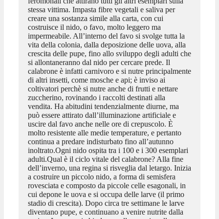
feromonali che attirano tutti gli altri esemplari sulla
stessa vittima. Impasta fibre vegetali e saliva per
creare una sostanza simile alla carta, con cui
costruisce il nido, o favo, molto leggero ma
impermeabile. All’interno del favo si svolge tutta la
vita della colonia, dalla deposizione delle uova, alla
crescita delle pupe, fino allo sviluppo degli adulti che
si allontaneranno dal nido per cercare prede. Il
calabrone è infatti carnivoro e si nutre principalmente
di altri insetti, come mosche e api; è inviso ai
coltivatori perchè si nutre anche di frutti e nettare
zuccherino, rovinando i raccolti destinati alla
vendita. Ha abitudini tendenzialmente diurne, ma
può essere attirato dall’illuminazione artificiale e
uscire dal favo anche nelle ore di crepuscolo. È
molto resistente alle medie temperature, e pertanto
continua a predare indisturbato fino all’autunno
inoltrato.Ogni nido ospita tra i 100 e i 300 esemplari
adulti.Qual è il ciclo vitale del calabrone? Alla fine
dell’inverno, una regina si risveglia dal letargo. Inizia
a costruire un piccolo nido, a forma di semisfera
rovesciata e composto da piccole celle esagonali, in
cui depone le uova e si occupa delle larve (il primo
stadio di crescita). Dopo circa tre settimane le larve
diventano pupe, e continuano a venire nutrite dalla