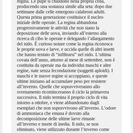
regina. Le pupe si chiudono nella propria cella,
producendo una sostanza simile alla seta: dopo due
settimane dalle celle emergono calabroni adulti.
Questa prima generazione costituisce il nucleo
iniziale delle operaie. La regina abbandona
progressivamente le attività che non siano la
deposizione delle uova, inviando all’esterno alla
ricerca di cibo le operaie e delegando l’allargamento
del nido. È curioso notare come la regina riconosca
le proprie uova e larve, e uccida quelle di altri insetti
che hanno tentato di “infiltrarsi” nel nido. L’ultima
covata dell’anno, attorno al mese di settembre, non è
costituita da operaie ma da individui maschi e altre
regine, nate senza fecondazione (soggetti aploidi). I
maschi e le nuove regine si accoppiano, e queste
ultime iniziano ad accumulare peso per resistere
all’inverno. Quelle che sopravviveranno allo
svernamento ricominceranno il ciclo la primavera
successiva. Il nido termina il proprio ciclo di vita
intorno a ottobre, e viene abbandonato dagli
esemplari che non sopravvivono all’inverno. L’odore
di ammoniaca che emana è dovuto alla
decomposizione delle ultime larve rimaste
all’inverno e morte di inedia. Il nido, se non
eliminato, viene utilizzato durante l’inverno come