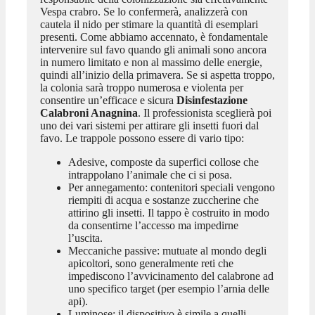
Vespa crabro. Se lo confermerà, analizzerà con
cautela il nido per stimare la quantità di esemplari
presenti. Come abbiamo accennato, è fondamentale
intervenire sul favo quando gli animali sono ancora
in numero limitato e non al massimo delle energie,
quindi all’inizio della primavera. Se si aspetta troppo,
la colonia sarà troppo numerosa e violenta per
consentire un’efficace e sicura
Disinfestazione
Calabroni Anagnina
. Il professionista sceglierà poi
uno dei vari sistemi per attirare gli insetti fuori dal
favo. Le trappole possono essere di vario tipo:
Adesive, composte da superfici collose che
intrappolano l’animale che ci si posa.
Per annegamento: contenitori speciali vengono
riempiti di acqua e sostanze zuccherine che
attirino gli insetti. Il tappo è costruito in modo
da consentirne l’accesso ma impedirne
l’uscita.
Meccaniche passive: mutuate al mondo degli
apicoltori, sono generalmente reti che
impediscono l’avvicinamento del calabrone ad
uno specifico target (per esempio l’arnia delle
api).
Luminose: il dispositivo è simile a quelli