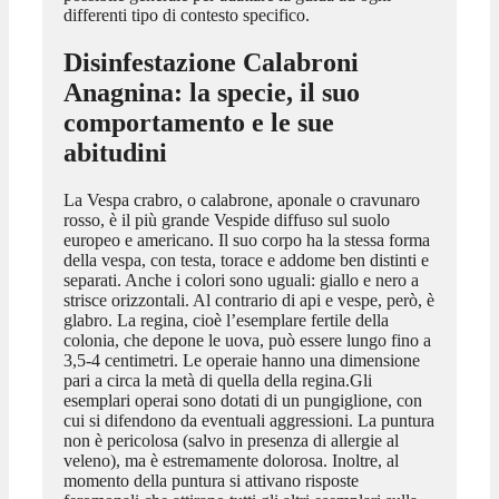
differenti tipo di contesto specifico.
Disinfestazione Calabroni
Anagnina
: la specie, il suo
comportamento e le sue
abitudini
La Vespa crabro, o calabrone, aponale o cravunaro
rosso, è il più grande Vespide diffuso sul suolo
europeo e americano. Il suo corpo ha la stessa forma
della vespa, con testa, torace e addome ben distinti e
separati. Anche i colori sono uguali: giallo e nero a
strisce orizzontali. Al contrario di api e vespe, però, è
glabro. La regina, cioè l’esemplare fertile della
colonia, che depone le uova, può essere lungo fino a
3,5-4 centimetri. Le operaie hanno una dimensione
pari a circa la metà di quella della regina.Gli
esemplari operai sono dotati di un pungiglione, con
cui si difendono da eventuali aggressioni. La puntura
non è pericolosa (salvo in presenza di allergie al
veleno), ma è estremamente dolorosa. Inoltre, al
momento della puntura si attivano risposte