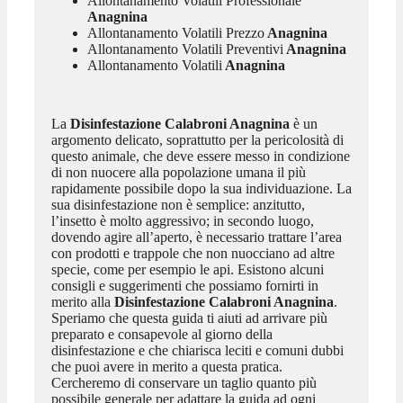
Allontanamento Volatili Professionale
Anagnina
Allontanamento Volatili Prezzo
Anagnina
Allontanamento Volatili Preventivi
Anagnina
Allontanamento Volatili
Anagnina
La
Disinfestazione Calabroni Anagnina
è un
argomento delicato, soprattutto per la pericolosità di
questo animale, che deve essere messo in condizione
di non nuocere alla popolazione umana il più
rapidamente possibile dopo la sua individuazione. La
sua disinfestazione non è semplice: anzitutto,
l’insetto è molto aggressivo; in secondo luogo,
dovendo agire all’aperto, è necessario trattare l’area
con prodotti e trappole che non nuocciano ad altre
specie, come per esempio le api. Esistono alcuni
consigli e suggerimenti che possiamo fornirti in
merito alla
Disinfestazione Calabroni Anagnina
.
Speriamo che questa guida ti aiuti ad arrivare più
preparato e consapevole al giorno della
disinfestazione e che chiarisca leciti e comuni dubbi
che puoi avere in merito a questa pratica.
Cercheremo di conservare un taglio quanto più
possibile generale per adattare la guida ad ogni