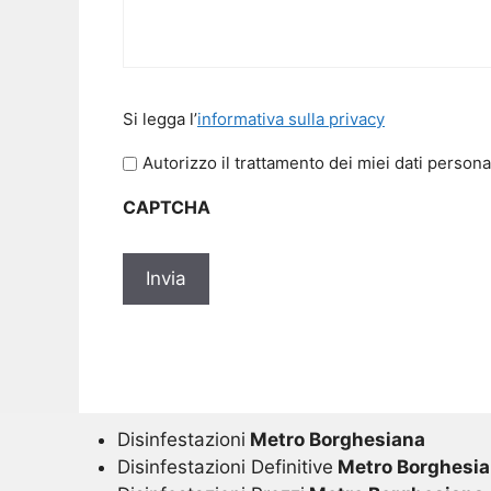
Si
Si legga l’
informativa sulla privacy
legga
l'informativa
Autorizzo il trattamento dei miei dati persona
sulla
CAPTCHA
privacy
*
Disinfestazioni
Metro Borghesiana
Disinfestazioni Definitive
Metro Borghesi