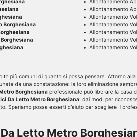
rghesiana
Allontanamento Api
hesiana
Allontanamento Ap
ghesiana
Allontanamento Volat
o Borghesiana
Allontanamento Vola
Borghesiana
Allontanamento Vola
 Borghesiana
Allontanamento Vola
ghesiana
Allontanamento Vola
 molto più comuni di quanto si possa pensare. Attorno all
munate da una constatazione: la loro eliminazione sembr
 Metro Borghesiana
professionale può liberare la casa 
ici Da Letto Metro Borghesiana
: dai modi per riconosce
nto. Speriamo possa esserti d’aiuto per scegliere il profe
 Da Letto Metro Borghesia