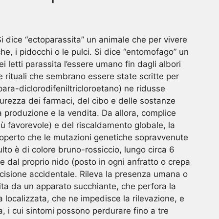
i dice “ectoparassita” un animale che per vivere
he, i pidocchi o le pulci. Si dice “entomofago” un
i letti parassita l’essere umano fin dagli albori
e rituali che sembrano essere state scritte per
(para-diclorodifeniltricloroetano) ne ridusse
curezza dei farmaci, del cibo e delle sostanze
 produzione e la vendita. Da allora, complice
iù favorevole) e del riscaldamento globale, la
 scoperto che le mutazioni genetiche sopravvenute
lto è di colore bruno-rossiccio, lungo circa 6
e dal proprio nido (posto in ogni anfratto o crepa
l’uccisione accidentale. Rileva la presenza umana o
ita da un apparato succhiante, che perfora la
a localizzata, che ne impedisce la rilevazione, e
, i cui sintomi possono perdurare fino a tre