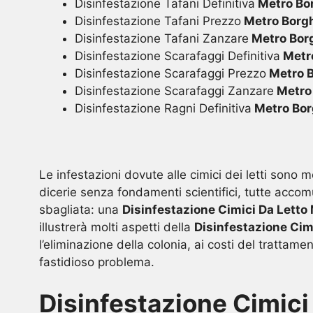
Disinfestazione Tafani Definitiva
Metro Bo
Disinfestazione Tafani Prezzo
Metro Borg
Disinfestazione Tafani Zanzare
Metro Bor
Disinfestazione Scarafaggi Definitiva
Metr
Disinfestazione Scarafaggi Prezzo
Metro 
Disinfestazione Scarafaggi Zanzare
Metro
Disinfestazione Ragni Definitiva
Metro Bor
Le infestazioni dovute alle cimici dei letti sono
dicerie senza fondamenti scientifici, tutte acco
sbagliata: una
Disinfestazione Cimici Da Letto
illustrerà molti aspetti della
Disinfestazione Cim
l’eliminazione della colonia, ai costi del trattame
fastidioso problema.
Disinfestazione Cimici