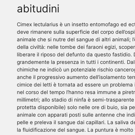
abitudini
Cimex lectularius è un insetto entomofago ed ect
deve rimanere sulla superficie del corpo dell’osp
animale che si nutre del sangue di altri animali; l
della civiltà: nelle tombe dei faraoni egizi, sco
liberare il riposo del defunto da questo fastidio. 
grandemente la presenza in tutti i continenti. Da
chimiche ne indicò un potenziale rischio cancerog
anche il progressivo aumento dell’isolamento term
cimice dei letti è tornata ad essere un problema 
nel corso del tempo l’hanno resa immune a piretro
millimetri; allo stadio di ninfa è semi-trasparent
protetta disponibile) solo nelle ore di buio, sia p
animale con apparati posti sulle antenne che ind
pelle e preleva il sangue dai capillari. La saliva
la fluidificazione del sangue. La puntura è molto