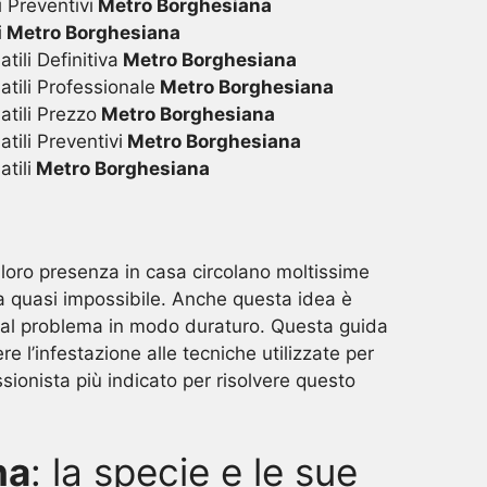
 Preventivi
Metro Borghesiana
i
Metro Borghesiana
ili Definitiva
Metro Borghesiana
tili Professionale
Metro Borghesiana
tili Prezzo
Metro Borghesiana
tili Preventivi
Metro Borghesiana
tili
Metro Borghesiana
a loro presenza in casa circolano moltissime
a quasi impossibile. Anche questa idea è
dal problema in modo duraturo. Questa guida
re l’infestazione alle tecniche utilizzate per
ssionista più indicato per risolvere questo
na
: la specie e le sue