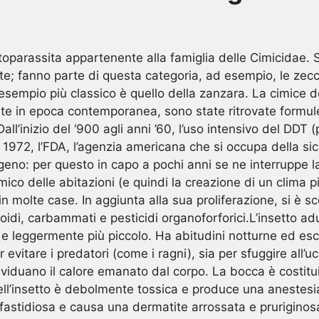
oparassita appartenente alla famiglia delle Cimicidae. S
ite; fanno parte di questa categoria, ad esempio, le zecc
’esempio più classico è quello della zanzara. La cimice de
perte in epoca contemporanea, sono state ritrovate formul
Dall’inizio del ‘900 agli anni ’60, l’uso intensivo del DDT 
l 1972, l’FDA, l’agenzia americana che si occupa della si
eno: per questo in capo a pochi anni se ne interruppe la
ico delle abitazioni (e quindi la creazione di un clima p
in molte case. In aggiunta alla sua proliferazione, si è
idi, carbammati e pesticidi organoforforici.L’insetto adu
e e leggermente più piccolo. Ha abitudini notturne ed esc
er evitare i predatori (come i ragni), sia per sfuggire al
ividuano il calore emanato dal corpo. La bocca è costitu
 dell’insetto è debolmente tossica e produce una anestesi
 fastidiosa e causa una dermatite arrossata e pruriginosa