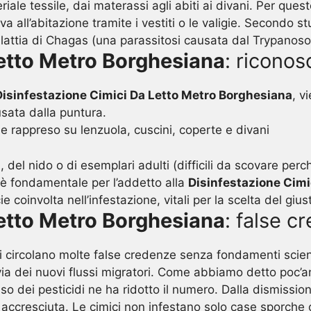
iale tessile, dai materassi agli abiti ai divani. Per ques
a all’abitazione tramite i vestiti o le valigie. Secondo stud
Malattia di Chagas (una parassitosi causata dal Trypanos
Letto Metro Borghesiana
: riconos
Disinfestazione Cimici Da Letto Metro Borghesiana
, v
sata dalla puntura.
e rappreso su lenzuola, cuscini, coperte e divani
a, del nido o di esemplari adulti (difficili da scovare p
i è fondamentale per l’addetto alla
Disinfestazione Cimi
e coinvolta nell’infestazione, vitali per la scelta del giu
Letto Metro Borghesiana
: false c
etti circolano molte false credenze senza fondamenti scien
via dei nuovi flussi migratori. Come abbiamo detto poc’an
 l’uso dei pesticidi ne ha ridotto il numero. Dalla dismiss
 accresciuta. Le cimici non infestano solo case sporche o