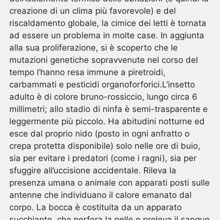
creazione di un clima più favorevole) e del
riscaldamento globale, la cimice dei letti è tornata
ad essere un problema in molte case. In aggiunta
alla sua proliferazione, si è scoperto che le
mutazioni genetiche sopravvenute nel corso del
tempo l’hanno resa immune a piretroidi,
carbammati e pesticidi organoforforici.L’insetto
adulto è di colore bruno-rossiccio, lungo circa 6
millimetri; allo stadio di ninfa è semi-trasparente e
leggermente più piccolo. Ha abitudini notturne ed
esce dal proprio nido (posto in ogni anfratto o
crepa protetta disponibile) solo nelle ore di buio,
sia per evitare i predatori (come i ragni), sia per
sfuggire all’uccisione accidentale. Rileva la
presenza umana o animale con apparati posti sulle
antenne che individuano il calore emanato dal
corpo. La bocca è costituita da un apparato
succhiante, che perfora la pelle e preleva il sangue