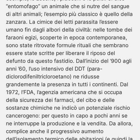
“entomofago” un animale che si nutre del sangue
di altri animali; l’esempio più classico è quello della
zanzara. La cimice dei letti parassita l’essere
umano fin dagli albori della civiltà: nelle tombe dei
faraoni egizi, scoperte in epoca contemporanea,
sono state ritrovate formule rituali che sembrano
essere state scritte per liberare il riposo del
defunto da questo fastidio. Dall’inizio del ‘900 agli
anni ’60, l’uso intensivo del DDT (para-
diclorodifeniltricloroetano) ne ridusse
grandemente la presenza in tutti i continenti. Dal
1972, l’FDA, l’agenzia americana che si occupa
della sicurezza dei farmaci, del cibo e delle
sostanze chimiche ne indicò un potenziale rischio
cancerogeno: per questo in capo a pochi anni se
ne interruppe la produzione e la vendita. Da allora,
complice anche il progressivo aumento
dell’isolamento termico delle abitazioni (e quindi la