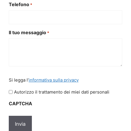
Telefono
*
Il tuo messaggio
*
Si
Si legga l’
informativa sulla privacy
legga
l'informativa
Autorizzo il trattamento dei miei dati personali
sulla
CAPTCHA
privacy
*