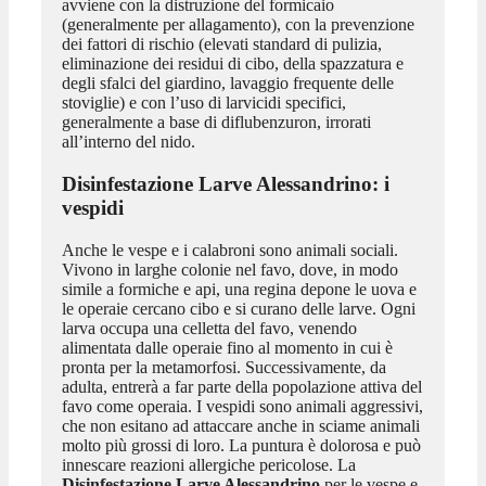
avviene con la distruzione del formicaio
(generalmente per allagamento), con la prevenzione
dei fattori di rischio (elevati standard di pulizia,
eliminazione dei residui di cibo, della spazzatura e
degli sfalci del giardino, lavaggio frequente delle
stoviglie) e con l’uso di larvicidi specifici,
generalmente a base di diflubenzuron, irrorati
all’interno del nido.
Disinfestazione Larve Alessandrino
: i
vespidi
Anche le vespe e i calabroni sono animali sociali.
Vivono in larghe colonie nel favo, dove, in modo
simile a formiche e api, una regina depone le uova e
le operaie cercano cibo e si curano delle larve. Ogni
larva occupa una celletta del favo, venendo
alimentata dalle operaie fino al momento in cui è
pronta per la metamorfosi. Successivamente, da
adulta, entrerà a far parte della popolazione attiva del
favo come operaia. I vespidi sono animali aggressivi,
che non esitano ad attaccare anche in sciame animali
molto più grossi di loro. La puntura è dolorosa e può
innescare reazioni allergiche pericolose. La
Disinfestazione Larve Alessandrino
per le vespe e