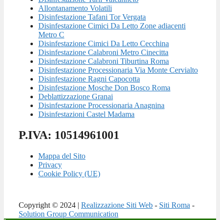
Allontanamento Volatili
Disinfestazione Tafani Tor Vergata
Disinfestazione Cimici Da Letto Zone adiacenti
Metro C
Disinfestazione Cimici Da Letto Cecchina
Disinfestazione Calabroni Metro Cinecitta
Disinfestazione Calabroni Tiburtina Roma
Disinfestazione Processionaria Via Monte Cervialto
Disinfestazione Ragni Capocotta
Disinfestazione Mosche Don Bosco Roma
Deblattizzazione Granai
Disinfestazione Processionaria Anagnina
Disinfestazioni Castel Madama
P.IVA: 10514961001
Mappa del Sito
Privacy
Cookie Policy (UE)
Copyright © 2024 |
Realizzazione Siti Web
-
Siti Roma
-
Solution Group Communication