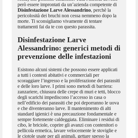
però essere improntati da un’azienda competente di
Disinfestazione Larve Alessandrino
, perchè la
pericolosità dei bruchi non cessa nemmeno dopo la
morte. Ti sconsigliamo vivamente di tentare
trattamenti fai da te con questo parassita.
Disinfestazione Larve
Alessandrino
: generici metodi di
prevenzione delle infestazioni
Esistono alcuni sistemi che possono essere applicati
a tutti i contesti abitativi e commerciali per
scoraggiare l’ingresso e la proliferazione dei parassiti
e delle loro larve. I primi sono metodi di barriera:
zanzariere, chiusura delle crepe di muri e tetti, blocco
degli scarichi impediscono l’accesso in casa o
nell’edificio dei parassiti che poi deporranno le uova
e che diventeranno larve. Il mantenimento di alti
standard igienici è una precauzione fondamentale e
sempre fortemente caldeggiata. Eliminare i residui di
cibo, le briciole, coprire gli avanzi con contenitori o
pellicola ermetica, lavare velocemente le stoviglie e
le ciotole usate per gli animali, gettare spesso la