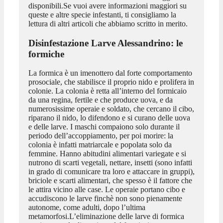
disponibili.Se vuoi avere informazioni maggiori su
queste e altre specie infestanti, ti consigliamo la
lettura di altri articoli che abbiamo scritto in merito.
Disinfestazione Larve Alessandrino
: le
formiche
La formica è un imenottero dal forte comportamento
prosociale, che stabilisce il proprio nido e prolifera in
colonie. La colonia è retta all’interno del formicaio
da una regina, fertile e che produce uova, e da
numerosissime operaie e soldato, che cercano il cibo,
riparano il nido, lo difendono e si curano delle uova
e delle larve. I maschi compaiono solo durante il
periodo dell’accoppiamento, per poi morire: la
colonia è infatti matriarcale e popolata solo da
femmine. Hanno abitudini alimentari variegate e si
nutrono di scarti vegetali, nettare, insetti (sono infatti
in grado di comunicare tra loro e attaccare in gruppi),
briciole e scarti alimentari, che spesso è il fattore che
le attira vicino alle case. Le operaie portano cibo e
accudiscono le larve finchè non sono pienamente
autonome, come adulti, dopo l’ultima
metamorfosi.L’eliminazione delle larve di formica