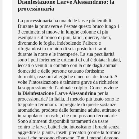
Disinfestazione Larve Alessandrino
: la
processionaria
La processionaria ha una delle larve più temibili.
Durante la primavera e l’estate questo bruco lungo 1-
3 centimetri si muove in lunghe colonne di più
esemplari sul tronco di pini, larici, querce, abeti,
divorando le foglie, indebolendo l’albero e
rifugiandosi in un nido di seta posto tra i rami
durante la notte e le intemperie. La sua peculiarità
sono i peli fortemente urticanti di cui è dotata: inalati,
leccati o venuti in contatto con la cute dagli animali
domestici e delle persone causano fortissime
dermatiti, reazioni allergiche e necrosi dei tessuti. A
volte l’intossicazione è talmente grave da richiedere
la soppressione dell’animale colpito. Come avviene
la
Disinfestazione Larve Alessandrino
per la
processionaria? In Italia, il metodo più usato sono le
trappole a feromoni: impregnate di queste sostanze
aromatiche, prodotte dalle femmine adulte, attirano e
intrappolano i maschi, che non possono fecondarle.
Sono altrimenti disponibili trattamenti da usare
contro le larve, batteri che intossicano i bruchi senza
aggredire la pianta, insetti predatori (come la formica
rossa) che possono cibarsene. Tutti i metodi devono