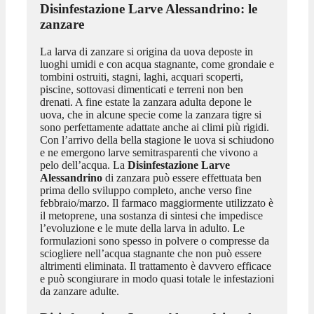
Disinfestazione Larve Alessandrino
: le
zanzare
La larva di zanzare si origina da uova deposte in
luoghi umidi e con acqua stagnante, come grondaie e
tombini ostruiti, stagni, laghi, acquari scoperti,
piscine, sottovasi dimenticati e terreni non ben
drenati. A fine estate la zanzara adulta depone le
uova, che in alcune specie come la zanzara tigre si
sono perfettamente adattate anche ai climi più rigidi.
Con l’arrivo della bella stagione le uova si schiudono
e ne emergono larve semitrasparenti che vivono a
pelo dell’acqua. La
Disinfestazione Larve
Alessandrino
di zanzara può essere effettuata ben
prima dello sviluppo completo, anche verso fine
febbraio/marzo. Il farmaco maggiormente utilizzato è
il metoprene, una sostanza di sintesi che impedisce
l’evoluzione e le mute della larva in adulto. Le
formulazioni sono spesso in polvere o compresse da
sciogliere nell’acqua stagnante che non può essere
altrimenti eliminata. Il trattamento è davvero efficace
e può scongiurare in modo quasi totale le infestazioni
da zanzare adulte.