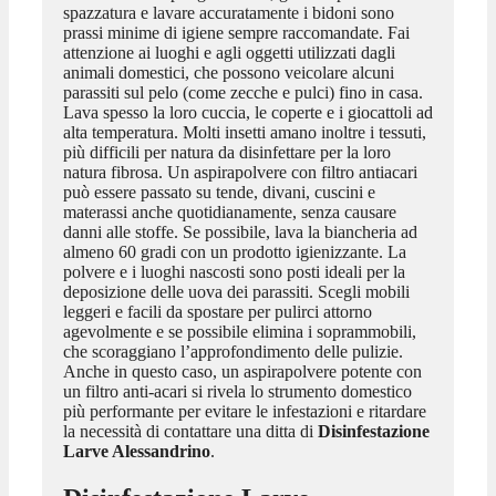
spazzatura e lavare accuratamente i bidoni sono
prassi minime di igiene sempre raccomandate. Fai
attenzione ai luoghi e agli oggetti utilizzati dagli
animali domestici, che possono veicolare alcuni
parassiti sul pelo (come zecche e pulci) fino in casa.
Lava spesso la loro cuccia, le coperte e i giocattoli ad
alta temperatura. Molti insetti amano inoltre i tessuti,
più difficili per natura da disinfettare per la loro
natura fibrosa. Un aspirapolvere con filtro antiacari
può essere passato su tende, divani, cuscini e
materassi anche quotidianamente, senza causare
danni alle stoffe. Se possibile, lava la biancheria ad
almeno 60 gradi con un prodotto igienizzante. La
polvere e i luoghi nascosti sono posti ideali per la
deposizione delle uova dei parassiti. Scegli mobili
leggeri e facili da spostare per pulirci attorno
agevolmente e se possibile elimina i soprammobili,
che scoraggiano l’approfondimento delle pulizie.
Anche in questo caso, un aspirapolvere potente con
un filtro anti-acari si rivela lo strumento domestico
più performante per evitare le infestazioni e ritardare
la necessità di contattare una ditta di
Disinfestazione
Larve Alessandrino
.