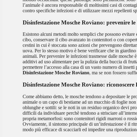
l’animale è ancora responsabile di moltissimi casi di contagi
contro specifiche infezioni e di utilizzare mezzi repellenti sp
Disinfestazione Mosche Roviano
: prevenire le
Esistono alcuni metodi molto semplici che possono evitare e 
cibo, conservare il cibo avanzato in contenitori o con copertu
cestini in cui è stoccata sono azioni che prevengono diret
uova. Per lo stesso motivo è bene verificare che in giardino 
animali. Per prevenire le infezioni trasmesse dalle mosche è
additivi ad uso alimentare per la pulizia della buccia di frutt
permettere l’accesso alla casa di un vasto numero di insetti 
Disinfestazione Mosche Roviano
, ma se non fossero suffi
Disinfestazione Mosche Roviano
: riconoscere
Come abbiamo detto, le mosche tendono a depositare le propr
animale o un capo di bestiame ad un mucchio di foglie non s
oblunghe e sottili: se le noti in un residuo organico devi 
difficili da individuare perchè tendono a strisciare all’inte
propria metamorfosi: sono contenitori rigidi marroni o rossi
Ovviamente, il sintomo principale di un’infestazione è il ri
modo più efficace di scacciarli ed impedire una riproduzione