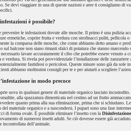
o. Se devi viaggiare in una di queste nazioni e aree ti consigliamo di val
ecifici.
 infestazioni è possibile?
prevenire le infestazioni dovute alle mosche. Il primo è una pulizia accu
re ermetiche, coprire frutta e verdura con strofinacci puliti, pellicola o
tamente la comparsa delle mosche, che come abbiamo detto amano e predi
o sul balcone non siano rimasti sfalci di potatura che stanno marcendo o 
 necessario lavare accuratamente il cibo che potrebbe essere venuto a co
a e verdura. Si rivela poi provvidenziale l’installazione delle zanzariere 
potenzialmente fastidiosi o pericolosi. Queste misure sono già da sole in g
cienti abbiamo moltissimi consigli per te e per aiutarti a scegliere l’az
 l’infestazione in modo precoce
ie uova in qualsiasi genere di materiale organico lasciato incustodito. 
maltite, alla spazzatura dimenticata nel cestino ad un frutto ammaccat
provvedere quanto prima alla sua eliminazione, prima che si schiudano. L
rno del materiale organico e a nascondersi. I pupari sono una fase intermed
cci di forma ovale. È possibile eliminare l’insetto con la
Disinfestazio
trovamento di numerosi insetti adulti. Se ciò dovesse essere già accaduto
 incontrollata dell’animale.