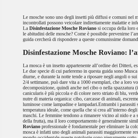
Le mosche sono uno degli insetti più diffusi e comuni nel mo
incontrollati possono veicolare indirettamente malattie e inf
La
Disinfestazione Mosche Roviano
si occupa della loro 
le abitudini delle mosche? Come è possibile prevenirne l’
guida cercherà di rispondere a queste comunissime domande d
Disinfestazione Mosche Roviano
: l’
La mosca è un insetto appartenente all’ordine dei Ditteri, e
Le due specie di cui parleremo in questa guida sono Musca 
diurne, e durante la notte tende a riposare negli angoli o sui 
2/4 settimane, può dare vita a 1000 esemplari, che a loro vo
decomposizione, quindi anche nel cibo o nella spazzatura (i 
canicularis è più piccola e di colore nero striato di blu, ve
nutre di materia organica: cibo, carcasse di animali, escremen
luminose come lampadine e lampadari.Entrambi i parassiti s
temperatura ideale, come quella che si crea all’interno degli
maschi. Le femmine tendono a rimanere vicino al nido e a spost
della frutta), ma il loro comportamento è generalmente simile
Roviano
professionale è fondamentale per eliminare la colon
mosca è infatti uno degli animali parassiti maggiormente respo
mondo occidentale queste patologie sono pienamente sotto cont