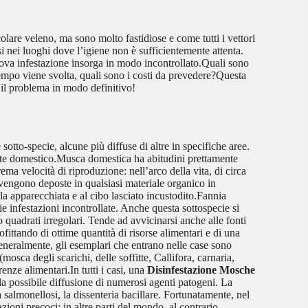
lare veleno, ma sono molto fastidiose e come tutti i vettori
si nei luoghi dove l’igiene non è sufficientemente attenta.
uova infestazione insorga in modo incontrollato.Quali sono
tempo viene svolta, quali sono i costi da prevedere?Questa
 il problema in modo definitivo!
tto-specie, alcune più diffuse di altre in specifiche aree.
ente domestico.Musca domestica ha abitudini prettamente
rema velocità di riproduzione: nell’arco della vita, di circa
 vengono deposte in qualsiasi materiale organico in
la apparecchiata e al cibo lasciato incustodito.Fannia
ie infestazioni incontrollate. Anche questa sottospecie si
 o quadrati irregolari. Tende ad avvicinarsi anche alle fonti
tando di ottime quantità di risorse alimentari e di una
.Generalmente, gli esemplari che entrano nelle case sono
osca degli scarichi, delle soffitte, Callifora, carnaria,
enze alimentari.In tutti i casi, una
Disinfestazione Mosche
la possibile diffusione di numerosi agenti patogeni. La
a salmonellosi, la dissenteria bacillare. Fortunatamente, nel
ioni precoci; in altre parti del mondo, al contrario,