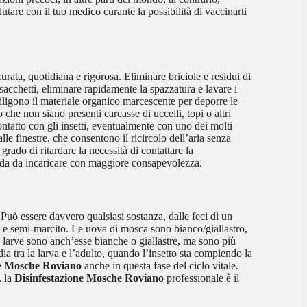
utare con il tuo medico curante la possibilità di vaccinarti
rata, quotidiana e rigorosa. Eliminare briciole e residui di
 sacchetti, eliminare rapidamente la spazzatura e lavare i
ligono il materiale organico marcescente per deporre le
che non siano presenti carcasse di uccelli, topi o altri
ntatto con gli insetti, eventualmente con uno dei molti
alle finestre, che consentono il ricircolo dell’aria senza
rado di ritardare la necessità di contattare la
ienda da incaricare con maggiore consapevolezza.
Può essere davvero qualsiasi sostanza, dalle feci di un
o e semi-marcito. Le uova di mosca sono bianco/giallastro,
e larve sono anch’esse bianche o giallastre, ma sono più
ia tra la larva e l’adulto, quando l’insetto sta compiendo la
ne Mosche Roviano
anche in questa fase del ciclo vitale.
, la
Disinfestazione Mosche Roviano
professionale è il