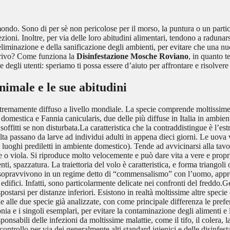
ndo. Sono di per sè non pericolose per il morso, la puntura o un partico
ezioni. Inoltre, per via delle loro abitudini alimentari, tendono a radunar
eliminazione e della sanificazione degli ambienti, per evitare che una n
arrivo? Come funziona la
Disinfestazione Mosche Roviano
, in quanto 
egli utenti: speriamo ti possa essere d’aiuto per affrontare e risolvere
animale e le sue abitudini
stremamente diffuso a livello mondiale. La specie comprende moltissime so
domestica e Fannia canicularis, due delle più diffuse in Italia in ambi
soffitti se non disturbata.La caratteristica che la contraddistingue è l’est
lta passano da larve ad individui adulti in appena dieci giorni. Le uova
luoghi prediletti in ambiente domestico). Tende ad avvicinarsi alla tavo
rde o viola. Si riproduce molto velocemente e può dare vita a vere e propr
ti, spazzatura. La traiettoria del volo è caratteristica, e forma triangoli
opravvivono in un regime detto di “commensalismo” con l’uomo, approfit
 edifici. Infatti, sono particolarmente delicate nei confronti del freddo
arsi per distanze inferiori. Esistono in realtà moltissime altre specie (m
 alle due specie già analizzate, con come principale differenza le prefer
ia e i singoli esemplari, per evitare la contaminazione degli alimenti e 
nsabili delle infezioni da moltissime malattie, come il tifo, il colera, l
rollo per via dei generalmente alti standard igienici e delle disinfestaz