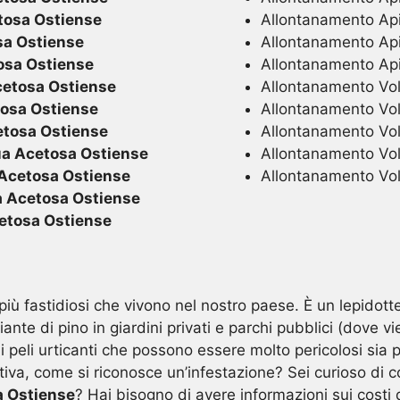
osa Ostiense
Allontanamento Ap
a Ostiense
Allontanamento Api
sa Ostiense
Allontanamento Ap
etosa Ostiense
Allontanamento Volat
osa Ostiense
Allontanamento Vola
tosa Ostiense
Allontanamento Vola
a Acetosa Ostiense
Allontanamento Vola
Acetosa Ostiense
Allontanamento Vola
 Acetosa Ostiense
tosa Ostiense
più fastidiosi che vivono nel nostro paese. È un lepidotte
iante di pino in giardini privati e parchi pubblici (dove 
 peli urticanti che possono essere molto pericolosi sia p
tiva, come si riconosce un’infestazione? Sei curioso di co
a Ostiense
? Hai bisogno di avere informazioni sui costi 