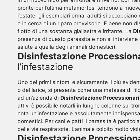
in un nuovo nido per affrontare l’inverno. Con l’a
pronte per l’ultima metamorfosi tendono a muovers
l’estate, gli esemplari ormai adulti si accoppiano
o in cerca di un riparo provvisorio. È bene non di
fiotto di una sostanza giallastra e irritante. La
Di
presenza di questo parassita e non si interviene c
salute e quella degli animali domestici).
Disinfestazione Procession
l’infestazione
Uno dei primi sintomi e sicuramente il più evident
o del larice, si presenta come una matassa di filo
ad un’azienda di
Disinfestazione Processionar
attivi è possibile notarli in lunghe colonne sul tron
nota un’infestazione è assolutamente indispensabi
domestici. Per cani e gatti il parassita è particol
delle vie respiratorie. L’animale colpito molto v
Disinfestazione Procession