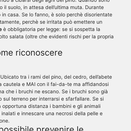
uando a cibarsi degli aghi del pino. Quando sono
il suolo, in attesa dell’ultima muta. Durante
o in casa. Se lo fanno, è solo perchè disorientate
catamente, perchè se irritata può emettere un
e
è obbligatoria per legge: se si sospetta la
o salata (oltre che evidenti rischi per la propria
ome riconoscere
Ubicato tra i rami del pino, del cedro, dell’abete
ta cautela e MAI con il fai-da-te ma affidandosi
ma che i bruchi ne escano. Se i bruchi sono già
o sul terreno per interrarsi e sfarfallare. Se si
 opportuna distanza i bambini e gli animali
 inalati e innescare una necrosi della pelle e
ione.
 possibile prevenire le