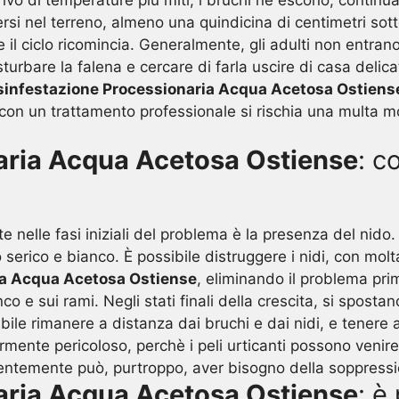
rrivo di temperature più miti, i bruchi ne escono, contin
i nel terreno, almeno una quindicina di centimetri sotto 
 e il ciclo ricomincia. Generalmente, gli adulti non entran
sturbare la falena e cercare di farla uscire di casa deli
sinfestazione Processionaria Acqua Acetosa Ostiens
on un trattamento professionale si rischia una multa molt
aria Acqua Acetosa Ostiense
: c
e nelle fasi iniziali del problema è la presenza del nido. 
 serico e bianco. È possibile distruggere i nidi, con mol
ia Acqua Acetosa Ostiense
, eliminando il problema pri
co e sui rami. Negli stati finali della crescita, si spostan
le rimanere a distanza dai bruchi e dai nidi, e tenere a
armente pericoloso, perchè i peli urticanti possono venire
iolentemente può, purtroppo, aver bisogno della soppress
aria Acqua Acetosa Ostiense
: è