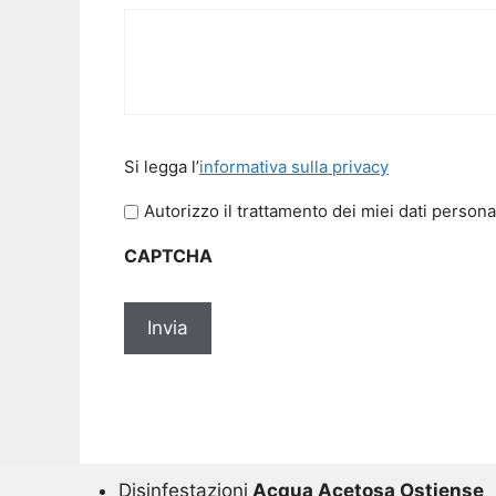
Si
Si legga l’
informativa sulla privacy
legga
l'informativa
Autorizzo il trattamento dei miei dati persona
sulla
CAPTCHA
privacy
*
Disinfestazioni
Acqua Acetosa Ostiense