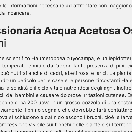
utte le informazioni necessarie ad affrontare con maggio
da incaricare.
ssionaria Acqua Acetosa O
ni
e scientifico Haumetopoea pityocampa, è un lepidottero -
 temperature miti e dall’abbondante presenza di pini, cio
 può nutrirsi anche di cedri, abeti rossi e larici. La pia
ndo un pericolo per le case e le persone circostanti.Ha ef
a la solidità e il ciclo vitale nutrendosi degli aghi. Inoltr
, dai bambini e causare dolorose irritazioni cutanee. Dur
pone circa 200 uova in un grosso bozzolo di una sostanza
vviamente il primo segnale che dovrebbe farti contattare
uova si schiudono e dal nido escono i bruchi, cioè le larv
rocessione visibile sui tronchi delle piante e sul terreno