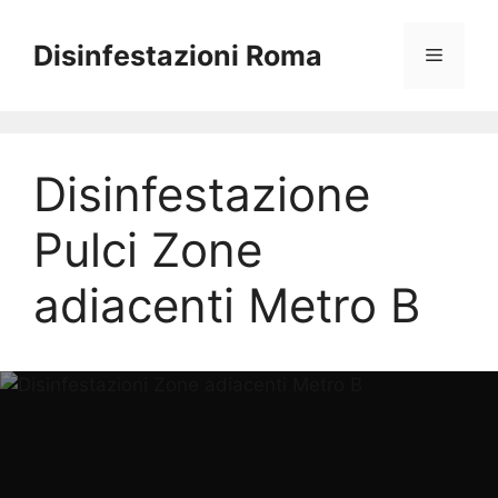
Vai
al
Disinfestazioni Roma
Menu
contenuto
Disinfestazione
Pulci Zone
adiacenti Metro B