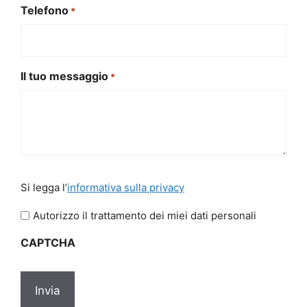
Telefono
*
Il tuo messaggio
*
Si
Si legga l’
informativa sulla privacy
legga
l'informativa
Autorizzo il trattamento dei miei dati personali
sulla
CAPTCHA
privacy
*