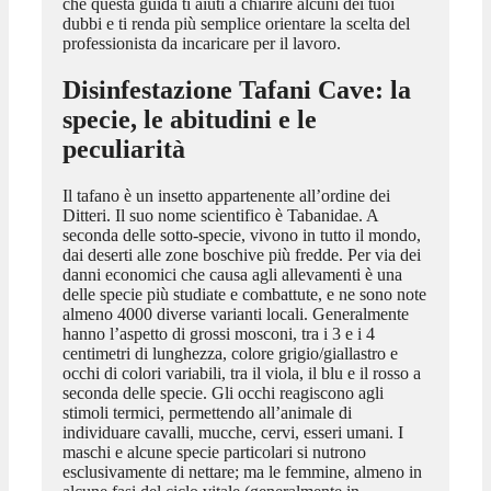
che questa guida ti aiuti a chiarire alcuni dei tuoi
dubbi e ti renda più semplice orientare la scelta del
professionista da incaricare per il lavoro.
Disinfestazione Tafani Cave
: la
specie, le abitudini e le
peculiarità
Il tafano è un insetto appartenente all’ordine dei
Ditteri. Il suo nome scientifico è Tabanidae. A
seconda delle sotto-specie, vivono in tutto il mondo,
dai deserti alle zone boschive più fredde. Per via dei
danni economici che causa agli allevamenti è una
delle specie più studiate e combattute, e ne sono note
almeno 4000 diverse varianti locali. Generalmente
hanno l’aspetto di grossi mosconi, tra i 3 e i 4
centimetri di lunghezza, colore grigio/giallastro e
occhi di colori variabili, tra il viola, il blu e il rosso a
seconda delle specie. Gli occhi reagiscono agli
stimoli termici, permettendo all’animale di
individuare cavalli, mucche, cervi, esseri umani. I
maschi e alcune specie particolari si nutrono
esclusivamente di nettare; ma le femmine, almeno in