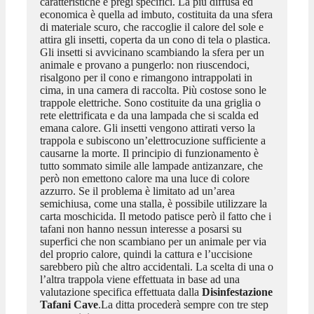
caratteristiche e pregi specifici. La più diffusa ed
economica è quella ad imbuto, costituita da una sfera
di materiale scuro, che raccoglie il calore del sole e
attira gli insetti, coperta da un cono di tela o plastica.
Gli insetti si avvicinano scambiando la sfera per un
animale e provano a pungerlo: non riuscendoci,
risalgono per il cono e rimangono intrappolati in
cima, in una camera di raccolta. Più costose sono le
trappole elettriche. Sono costituite da una griglia o
rete elettrificata e da una lampada che si scalda ed
emana calore. Gli insetti vengono attirati verso la
trappola e subiscono un’elettrocuzione sufficiente a
causarne la morte. Il principio di funzionamento è
tutto sommato simile alle lampade antizanzare, che
però non emettono calore ma una luce di colore
azzurro. Se il problema è limitato ad un’area
semichiusa, come una stalla, è possibile utilizzare la
carta moschicida. Il metodo patisce però il fatto che i
tafani non hanno nessun interesse a posarsi su
superfici che non scambiano per un animale per via
del proprio calore, quindi la cattura e l’uccisione
sarebbero più che altro accidentali. La scelta di una o
l’altra trappola viene effettuata in base ad una
valutazione specifica effettuata dalla
Disinfestazione
Tafani Cave
.La ditta procederà sempre con tre step