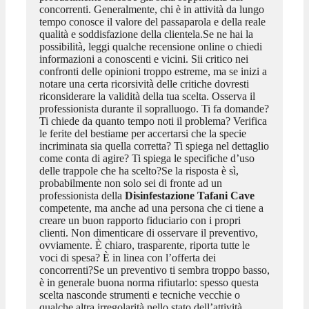
concorrenti. Generalmente, chi è in attività da lungo
tempo conosce il valore del passaparola e della reale
qualità e soddisfazione della clientela.Se ne hai la
possibilità, leggi qualche recensione online o chiedi
informazioni a conoscenti e vicini. Sii critico nei
confronti delle opinioni troppo estreme, ma se inizi a
notare una certa ricorsività delle critiche dovresti
riconsiderare la validità della tua scelta. Osserva il
professionista durante il sopralluogo. Ti fa domande?
Ti chiede da quanto tempo noti il problema? Verifica
le ferite del bestiame per accertarsi che la specie
incriminata sia quella corretta? Ti spiega nel dettaglio
come conta di agire? Ti spiega le specifiche d’uso
delle trappole che ha scelto?Se la risposta è sì,
probabilmente non solo sei di fronte ad un
professionista della
Disinfestazione Tafani Cave
competente, ma anche ad una persona che ci tiene a
creare un buon rapporto fiduciario con i propri
clienti. Non dimenticare di osservare il preventivo,
ovviamente. È chiaro, trasparente, riporta tutte le
voci di spesa? È in linea con l’offerta dei
concorrenti?Se un preventivo ti sembra troppo basso,
è in generale buona norma rifiutarlo: spesso questa
scelta nasconde strumenti e tecniche vecchie o
qualche altra irregolarità nello stato dell’attività.