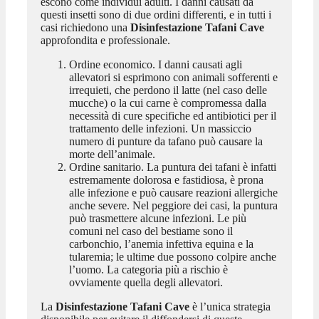
escono come individui adulti. I danni causati da
questi insetti sono di due ordini differenti, e in tutti i
casi richiedono una
Disinfestazione Tafani Cave
approfondita e professionale.
Ordine economico. I danni causati agli
allevatori si esprimono con animali sofferenti e
irrequieti, che perdono il latte (nel caso delle
mucche) o la cui carne è compromessa dalla
necessità di cure specifiche ed antibiotici per il
trattamento delle infezioni. Un massiccio
numero di punture da tafano può causare la
morte dell’animale.
Ordine sanitario. La puntura dei tafani è infatti
estremamente dolorosa e fastidiosa, è prona
alle infezione e può causare reazioni allergiche
anche severe. Nel peggiore dei casi, la puntura
può trasmettere alcune infezioni. Le più
comuni nel caso del bestiame sono il
carbonchio, l’anemia infettiva equina e la
tularemia; le ultime due possono colpire anche
l’uomo. La categoria più a rischio è
ovviamente quella degli allevatori.
La
Disinfestazione Tafani Cave
è l’unica strategia