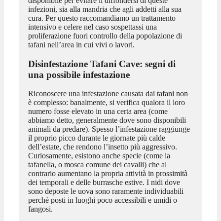
disponibile per evitare il diffondersi di queste
infezioni, sia alla mandria che agli addetti alla sua
cura. Per questo raccomandiamo un trattamento
intensivo e celere nel caso sospettassi una
proliferazione fuori controllo della popolazione di
tafani nell’area in cui vivi o lavori.
Disinfestazione Tafani Cave
: segni di
una possibile infestazione
Riconoscere una infestazione causata dai tafani non
è complesso: banalmente, si verifica qualora il loro
numero fosse elevato in una certa area (come
abbiamo detto, generalmente dove sono disponibili
animali da predare). Spesso l’infestazione raggiunge
il proprio picco durante le giornate più calde
dell’estate, che rendono l’insetto più aggressivo.
Curiosamente, esistono anche specie (come la
tafanella, o mosca comune dei cavalli) che al
contrario aumentano la propria attività in prossimità
dei temporali e delle burrasche estive. I nidi dove
sono deposte le uova sono raramente individuabili
perchè posti in luoghi poco accessibili e umidi o
fangosi.