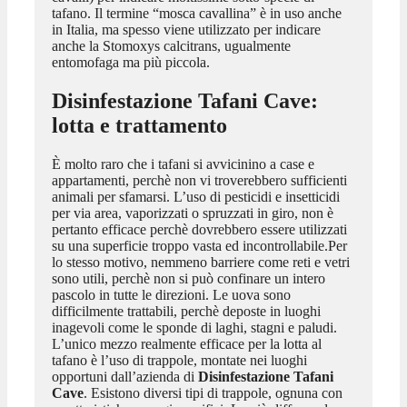
tafano. Il termine “mosca cavallina” è in uso anche
in Italia, ma spesso viene utilizzato per indicare
anche la Stomoxys calcitrans, ugualmente
entomofaga ma più piccola.
Disinfestazione Tafani Cave
:
lotta e trattamento
È molto raro che i tafani si avvicinino a case e
appartamenti, perchè non vi troverebbero sufficienti
animali per sfamarsi. L’uso di pesticidi e insetticidi
per via area, vaporizzati o spruzzati in giro, non è
pertanto efficace perchè dovrebbero essere utilizzati
su una superficie troppo vasta ed incontrollabile.Per
lo stesso motivo, nemmeno barriere come reti e vetri
sono utili, perchè non si può confinare un intero
pascolo in tutte le direzioni. Le uova sono
difficilmente trattabili, perchè deposte in luoghi
inagevoli come le sponde di laghi, stagni e paludi.
L’unico mezzo realmente efficace per la lotta al
tafano è l’uso di trappole, montate nei luoghi
opportuni dall’azienda di
Disinfestazione Tafani
Cave
. Esistono diversi tipi di trappole, ognuna con