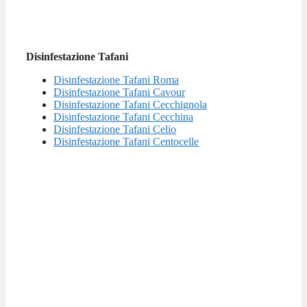
Disinfestazione Tafani
Disinfestazione Tafani Roma
Disinfestazione Tafani Cavour
Disinfestazione Tafani Cecchignola
Disinfestazione Tafani Cecchina
Disinfestazione Tafani Celio
Disinfestazione Tafani Centocelle