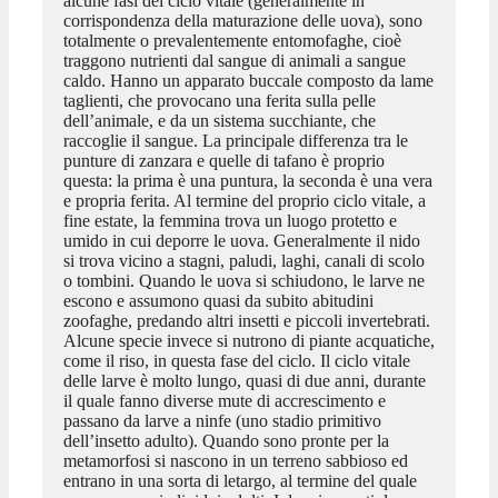
alcune fasi del ciclo vitale (generalmente in
corrispondenza della maturazione delle uova), sono
totalmente o prevalentemente entomofaghe, cioè
traggono nutrienti dal sangue di animali a sangue
caldo. Hanno un apparato buccale composto da lame
taglienti, che provocano una ferita sulla pelle
dell’animale, e da un sistema succhiante, che
raccoglie il sangue. La principale differenza tra le
punture di zanzara e quelle di tafano è proprio
questa: la prima è una puntura, la seconda è una vera
e propria ferita. Al termine del proprio ciclo vitale, a
fine estate, la femmina trova un luogo protetto e
umido in cui deporre le uova. Generalmente il nido
si trova vicino a stagni, paludi, laghi, canali di scolo
o tombini. Quando le uova si schiudono, le larve ne
escono e assumono quasi da subito abitudini
zoofaghe, predando altri insetti e piccoli invertebrati.
Alcune specie invece si nutrono di piante acquatiche,
come il riso, in questa fase del ciclo. Il ciclo vitale
delle larve è molto lungo, quasi di due anni, durante
il quale fanno diverse mute di accrescimento e
passano da larve a ninfe (uno stadio primitivo
dell’insetto adulto). Quando sono pronte per la
metamorfosi si nascono in un terreno sabbioso ed
entrano in una sorta di letargo, al termine del quale