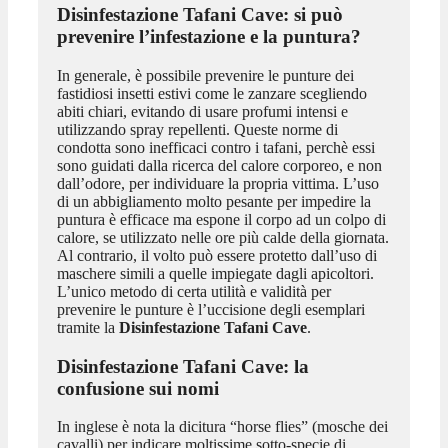
Disinfestazione Tafani Cave
: si può
prevenire l’infestazione e la puntura?
In generale, è possibile prevenire le punture dei
fastidiosi insetti estivi come le zanzare scegliendo
abiti chiari, evitando di usare profumi intensi e
utilizzando spray repellenti. Queste norme di
condotta sono inefficaci contro i tafani, perchè essi
sono guidati dalla ricerca del calore corporeo, e non
dall’odore, per individuare la propria vittima. L’uso
di un abbigliamento molto pesante per impedire la
puntura è efficace ma espone il corpo ad un colpo di
calore, se utilizzato nelle ore più calde della giornata.
Al contrario, il volto può essere protetto dall’uso di
maschere simili a quelle impiegate dagli apicoltori.
L’unico metodo di certa utilità e validità per
prevenire le punture è l’uccisione degli esemplari
tramite la
Disinfestazione Tafani Cave
.
Disinfestazione Tafani Cave
: la
confusione sui nomi
In inglese è nota la dicitura “horse flies” (mosche dei
cavalli) per indicare moltissime sotto-specie di