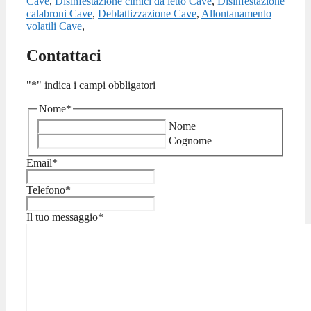
Cave
,
Disinfestazione cimici da letto Cave
,
Disinfestazione
calabroni Cave
,
Deblattizzazione Cave
,
Allontanamento
volatili Cave
,
Contattaci
"
*
" indica i campi obbligatori
Nome
*
Nome
Cognome
Email
*
Telefono
*
Il tuo messaggio
*