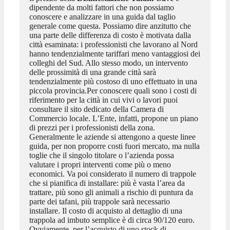
dipendente da molti fattori che non possiamo
conoscere e analizzare in una guida dal taglio
generale come questa. Possiamo dire anzitutto che
una parte delle differenza di costo è motivata dalla
città esaminata: i professionisti che lavorano al Nord
hanno tendenzialmente tariffari meno vantaggiosi dei
colleghi del Sud. Allo stesso modo, un intervento
delle prossimità di una grande città sarà
tendenzialmente più costoso di uno effettuato in una
piccola provincia.Per conoscere quali sono i costi di
riferimento per la città in cui vivi o lavori puoi
consultare il sito dedicato della Camera di
Commercio locale. L’Ente, infatti, propone un piano
di prezzi per i professionisti della zona.
Generalmente le aziende si attengono a queste linee
guida, per non proporre costi fuori mercato, ma nulla
toglie che il singolo titolare o l’azienda possa
valutare i propri interventi come più o meno
economici. Va poi considerato il numero di trappole
che si pianifica di installare: più è vasta l’area da
trattare, più sono gli animali a rischio di puntura da
parte dei tafani, più trappole sarà necessario
installare. Il costo di acquisto al dettaglio di una
trappola ad imbuto semplice è di circa 90/120 euro.
Ovviamente, per l’acquisto di uno stock di