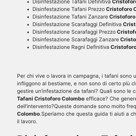
Disinfestazione Tafani Definitiva
Cristofo
Disinfestazione Tafani Prezzo
Cristoforo
Disinfestazione Tafani Zanzare
Cristofor
Disinfestazione Scarafaggi Definitiva
Crist
Disinfestazione Scarafaggi Prezzo
Cristof
Disinfestazione Scarafaggi Zanzare
Crist
Disinfestazione Ragni Definitiva
Cristofor
Per chi vive o lavora in campagna, i tafani sono u
infliggono al bestiame, e non sono di certo più cl
gestire un’infestazione da tafani? Quali sono le c
Tafani Cristoforo Colombo
efficace? Che genere 
dell’intervento?Queste domande sono molto frequ
Colombo
.Speriamo che questa guida ti aiuti a chi
il lavoro.