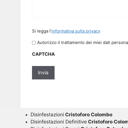
Si
Si legga l’
informativa sulla privacy
legga
l'informativa
Autorizzo il trattamento dei miei dati persona
sulla
CAPTCHA
privacy
*
Disinfestazioni
Cristoforo Colombo
Disinfestazioni Definitive
Cristoforo Colo