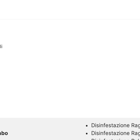
li
Disinfestazione Ra
mbo
Disinfestazione Ra