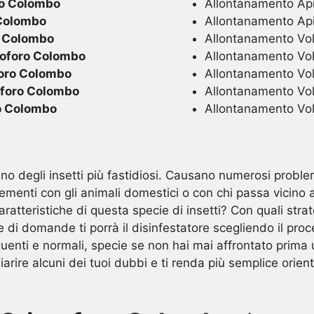
ro Colombo
Allontanamento Api
 Colombo
Allontanamento Ap
o Colombo
Allontanamento Volat
oforo Colombo
Allontanamento Vola
oro Colombo
Allontanamento Vola
oforo Colombo
Allontanamento Vola
o Colombo
Allontanamento Vola
no degli insetti più fastidiosi. Causano numerosi problemi
ementi con gli animali domestici o con chi passa vicino a
aratteristiche di questa specie di insetti? Con quali stra
di domande ti porrà il disinfestatore scegliendo il pro
enti e normali, specie se non hai mai affrontato prima
arire alcuni dei tuoi dubbi e ti renda più semplice orient