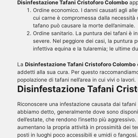
Disinfestazione Tafani Cristoforo Colombo
app
Ordine economico. I danni causati agli allev
cui carne è compromessa dalla necessità di
tafano può causare la morte dell’animale.
Ordine sanitario. La puntura dei tafani è i
severe. Nel peggiore dei casi, la puntura 
infettiva equina e la tularemia; le ultime 
La
Disinfestazione Tafani Cristoforo Colombo
è
addetti alla sua cura. Per questo raccomandiamo u
popolazione di tafani nell’area in cui vivi o lavori.
Disinfestazione Tafani Cri
Riconoscere una infestazione causata dai tafani 
abbiamo detto, generalmente dove sono disponibil
dell’estate, che rendono l’insetto più aggressiv
aumentano la propria attività in prossimità dei t
posti in luoghi poco accessibili e umidi o fangosi.