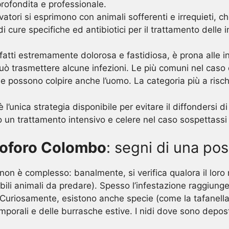
rofondita e professionale.
atori si esprimono con animali sofferenti e irrequieti, c
 cure specifiche ed antibiotici per il trattamento delle
nfatti estremamente dolorosa e fastidiosa, è prona alle 
può trasmettere alcune infezioni. Le più comuni nel caso
due possono colpire anche l’uomo. La categoria più a risch
 l’unica strategia disponibile per evitare il diffondersi d
n trattamento intensivo e celere nel caso sospettassi un
stoforo Colombo
: segni di una pos
non è complesso: banalmente, si verifica qualora il lor
i animali da predare). Spesso l’infestazione raggiunge i
o. Curiosamente, esistono anche specie (come la tafanell
emporali e delle burrasche estive. I nidi dove sono depo