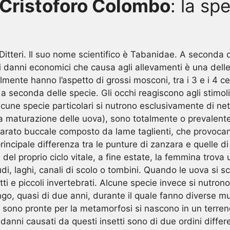
 Cristoforo Colombo
: la spe
 Ditteri. Il suo nome scientifico è Tabanidae. A seconda d
ei danni economici che causa agli allevamenti è una dell
ente hanno l’aspetto di grossi mosconi, tra i 3 e i 4 cen
 rosso a seconda delle specie. Gli occhi reagiscono agli stim
alcune specie particolari si nutrono esclusivamente di ne
lla maturazione delle uova), sono totalmente o prevalen
ato buccale composto da lame taglienti, che provocano u
rincipale differenza tra le punture di zanzara e quelle d
 del proprio ciclo vitale, a fine estate, la femmina trova
ludi, laghi, canali di scolo o tombini. Quando le uova si
ti e piccoli invertebrati. Alcune specie invece si nutrono
o lungo, quasi di due anni, durante il quale fanno diverse
o sono pronte per la metamorfosi si nascono in un terren
anni causati da questi insetti sono di due ordini differen