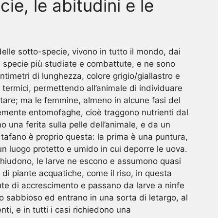
cie, le abitudini e le
elle sotto-specie, vivono in tutto il mondo, dai
e specie più studiate e combattute, e ne sono
timetri di lunghezza, colore grigio/giallastro e
oli termici, permettendo all’animale di individuare
ttare; ma le femmine, almeno in alcune fasi del
temente entomofaghe, cioè traggono nutrienti dal
na ferita sulla pelle dell’animale, e da un
i tafano è proprio questa: la prima è una puntura,
 un luogo protetto e umido in cui deporre le uova.
 schiudono, le larve ne escono e assumono quasi
 di piante acquatiche, come il riso, in questa
 mute di accrescimento e passano da larve a ninfe
o sabbioso ed entrano in una sorta di letargo, al
ti, e in tutti i casi richiedono una