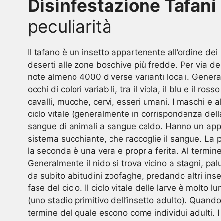
Disinfestazione Tafani
peculiarità
Il tafano è un insetto appartenente all’ordine dei
deserti alle zone boschive più fredde. Per via d
note almeno 4000 diverse varianti locali. Generalm
occhi di colori variabili, tra il viola, il blu e il
cavalli, mucche, cervi, esseri umani. I maschi e 
ciclo vitale (generalmente in corrispondenza de
sangue di animali a sangue caldo. Hanno un appar
sistema succhiante, che raccoglie il sangue. La p
la seconda è una vera e propria ferita. Al termine
Generalmente il nido si trova vicino a stagni, pa
da subito abitudini zoofaghe, predando altri inset
fase del ciclo. Il ciclo vitale delle larve è molt
(uno stadio primitivo dell’insetto adulto). Quand
termine del quale escono come individui adulti. I d