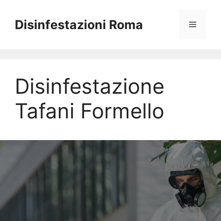
Vai
al
Disinfestazioni Roma
Menu
contenuto
Disinfestazione
Tafani Formello