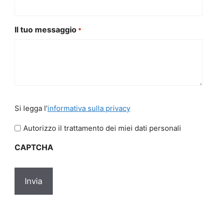
Il tuo messaggio
*
Si
Si legga l’
informativa sulla privacy
legga
l'informativa
Autorizzo il trattamento dei miei dati personali
sulla
CAPTCHA
privacy
*