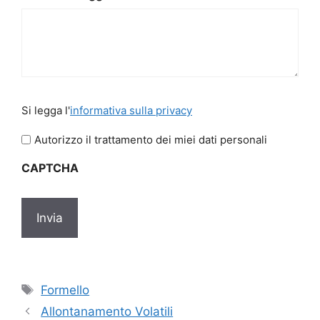
Si
Si legga l'
informativa sulla privacy
legga
l'informativa
Autorizzo il trattamento dei miei dati personali
sulla
CAPTCHA
privacy
*
Tag
Formello
Allontanamento Volatili