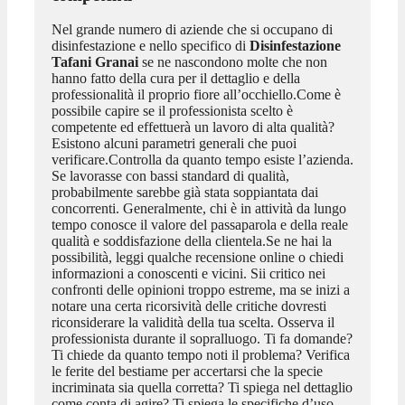
Nel grande numero di aziende che si occupano di
disinfestazione e nello specifico di
Disinfestazione
Tafani Granai
se ne nascondono molte che non
hanno fatto della cura per il dettaglio e della
professionalità il proprio fiore all’occhiello.Come è
possibile capire se il professionista scelto è
competente ed effettuerà un lavoro di alta qualità?
Esistono alcuni parametri generali che puoi
verificare.Controlla da quanto tempo esiste l’azienda.
Se lavorasse con bassi standard di qualità,
probabilmente sarebbe già stata soppiantata dai
concorrenti. Generalmente, chi è in attività da lungo
tempo conosce il valore del passaparola e della reale
qualità e soddisfazione della clientela.Se ne hai la
possibilità, leggi qualche recensione online o chiedi
informazioni a conoscenti e vicini. Sii critico nei
confronti delle opinioni troppo estreme, ma se inizi a
notare una certa ricorsività delle critiche dovresti
riconsiderare la validità della tua scelta. Osserva il
professionista durante il sopralluogo. Ti fa domande?
Ti chiede da quanto tempo noti il problema? Verifica
le ferite del bestiame per accertarsi che la specie
incriminata sia quella corretta? Ti spiega nel dettaglio
come conta di agire? Ti spiega le specifiche d’uso