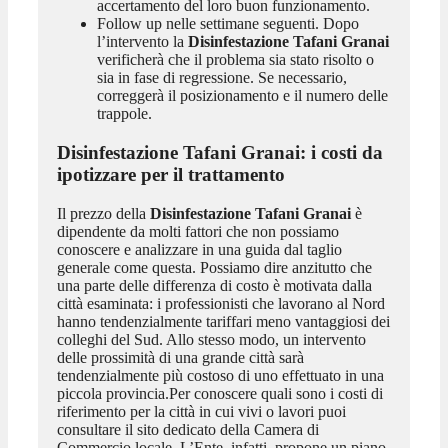
accertamento del loro buon funzionamento.
Follow up nelle settimane seguenti. Dopo
l’intervento la
Disinfestazione Tafani Granai
verificherà che il problema sia stato risolto o
sia in fase di regressione. Se necessario,
correggerà il posizionamento e il numero delle
trappole.
Disinfestazione Tafani Granai
: i costi da
ipotizzare per il trattamento
Il prezzo della
Disinfestazione Tafani Granai
è
dipendente da molti fattori che non possiamo
conoscere e analizzare in una guida dal taglio
generale come questa. Possiamo dire anzitutto che
una parte delle differenza di costo è motivata dalla
città esaminata: i professionisti che lavorano al Nord
hanno tendenzialmente tariffari meno vantaggiosi dei
colleghi del Sud. Allo stesso modo, un intervento
delle prossimità di una grande città sarà
tendenzialmente più costoso di uno effettuato in una
piccola provincia.Per conoscere quali sono i costi di
riferimento per la città in cui vivi o lavori puoi
consultare il sito dedicato della Camera di
Commercio locale. L’Ente, infatti, propone un piano