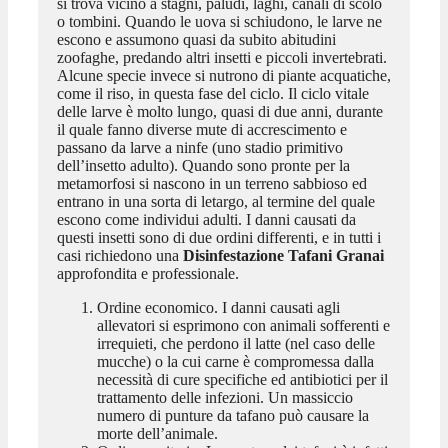
si trova vicino a stagni, paludi, laghi, canali di scolo
o tombini. Quando le uova si schiudono, le larve ne
escono e assumono quasi da subito abitudini
zoofaghe, predando altri insetti e piccoli invertebrati.
Alcune specie invece si nutrono di piante acquatiche,
come il riso, in questa fase del ciclo. Il ciclo vitale
delle larve è molto lungo, quasi di due anni, durante
il quale fanno diverse mute di accrescimento e
passano da larve a ninfe (uno stadio primitivo
dell’insetto adulto). Quando sono pronte per la
metamorfosi si nascono in un terreno sabbioso ed
entrano in una sorta di letargo, al termine del quale
escono come individui adulti. I danni causati da
questi insetti sono di due ordini differenti, e in tutti i
casi richiedono una
Disinfestazione Tafani Granai
approfondita e professionale.
Ordine economico. I danni causati agli
allevatori si esprimono con animali sofferenti e
irrequieti, che perdono il latte (nel caso delle
mucche) o la cui carne è compromessa dalla
necessità di cure specifiche ed antibiotici per il
trattamento delle infezioni. Un massiccio
numero di punture da tafano può causare la
morte dell’animale.