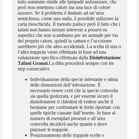
tutto sommato simile alle lampade antizanzare, che
però non emettono calore ma una luce di colore
azzurro. Se il problema è limitato ad un’area
semichiusa, come una stalla, è possibile utilizzare la
carta moschicida. Il metodo patisce però il fatto che i
tafani non hanno nessun interesse a posarsi su
superfici che non scambiano per un animale per via
del proprio calore, quindi la cattura e l’uccisione
sarebbero più che altro accidentali. La scelta di una o
l’altra trappola viene effettuata in base ad una
valutazione specifica effettuata dalla
Disinfestazione
Tafani Granai
.La ditta procederà sempre con tre
step consecutivi:
Individuazione della specie infestante e stima
delle dimensioni dell’infestazione. È
necessario essere certi che la specie coinvolta
sia quella ipotizzata, e per esserne sicuro il
disinfestatore ti chiederà di vedere anche il
bestiame per confrontare le ferite riportate con
quelle tipiche causate dall’insetto. In base al
numero di esemplari presenti e all’area
coinvolta deciderà anche quante e dove
piazzare le trappole.
Posizionamento delle trappole scelte e