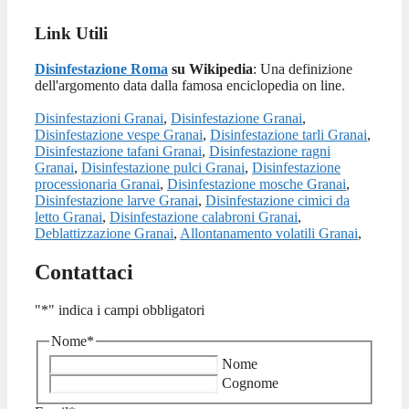
Link Utili
Disinfestazione Roma
su Wikipedia
: Una definizione
dell'argomento data dalla famosa enciclopedia on line.
Disinfestazioni Granai
,
Disinfestazione Granai
,
Disinfestazione vespe Granai
,
Disinfestazione tarli Granai
,
Disinfestazione tafani Granai
,
Disinfestazione ragni
Granai
,
Disinfestazione pulci Granai
,
Disinfestazione
processionaria Granai
,
Disinfestazione mosche Granai
,
Disinfestazione larve Granai
,
Disinfestazione cimici da
letto Granai
,
Disinfestazione calabroni Granai
,
Deblattizzazione Granai
,
Allontanamento volatili Granai
,
Contattaci
"
*
" indica i campi obbligatori
Nome
*
Nome
Cognome