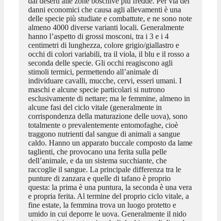
dai deserti alle zone boschive più fredde. Per via dei
danni economici che causa agli allevamenti è una
delle specie più studiate e combattute, e ne sono note
almeno 4000 diverse varianti locali. Generalmente
hanno l’aspetto di grossi mosconi, tra i 3 e i 4
centimetri di lunghezza, colore grigio/giallastro e
occhi di colori variabili, tra il viola, il blu e il rosso a
seconda delle specie. Gli occhi reagiscono agli
stimoli termici, permettendo all’animale di
individuare cavalli, mucche, cervi, esseri umani. I
maschi e alcune specie particolari si nutrono
esclusivamente di nettare; ma le femmine, almeno in
alcune fasi del ciclo vitale (generalmente in
corrispondenza della maturazione delle uova), sono
totalmente o prevalentemente entomofaghe, cioè
traggono nutrienti dal sangue di animali a sangue
caldo. Hanno un apparato buccale composto da lame
taglienti, che provocano una ferita sulla pelle
dell’animale, e da un sistema succhiante, che
raccoglie il sangue. La principale differenza tra le
punture di zanzara e quelle di tafano è proprio
questa: la prima è una puntura, la seconda è una vera
e propria ferita. Al termine del proprio ciclo vitale, a
fine estate, la femmina trova un luogo protetto e
umido in cui deporre le uova. Generalmente il nido