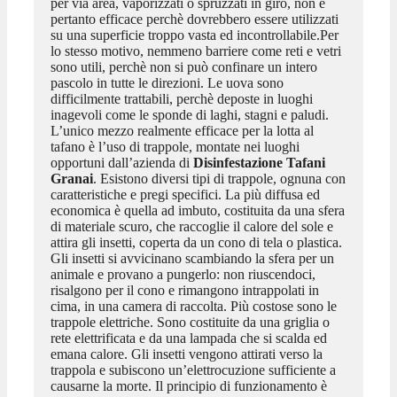
per via area, vaporizzati o spruzzati in giro, non è
pertanto efficace perchè dovrebbero essere utilizzati
su una superficie troppo vasta ed incontrollabile.Per
lo stesso motivo, nemmeno barriere come reti e vetri
sono utili, perchè non si può confinare un intero
pascolo in tutte le direzioni. Le uova sono
difficilmente trattabili, perchè deposte in luoghi
inagevoli come le sponde di laghi, stagni e paludi.
L’unico mezzo realmente efficace per la lotta al
tafano è l’uso di trappole, montate nei luoghi
opportuni dall’azienda di
Disinfestazione Tafani
Granai
. Esistono diversi tipi di trappole, ognuna con
caratteristiche e pregi specifici. La più diffusa ed
economica è quella ad imbuto, costituita da una sfera
di materiale scuro, che raccoglie il calore del sole e
attira gli insetti, coperta da un cono di tela o plastica.
Gli insetti si avvicinano scambiando la sfera per un
animale e provano a pungerlo: non riuscendoci,
risalgono per il cono e rimangono intrappolati in
cima, in una camera di raccolta. Più costose sono le
trappole elettriche. Sono costituite da una griglia o
rete elettrificata e da una lampada che si scalda ed
emana calore. Gli insetti vengono attirati verso la
trappola e subiscono un’elettrocuzione sufficiente a
causarne la morte. Il principio di funzionamento è