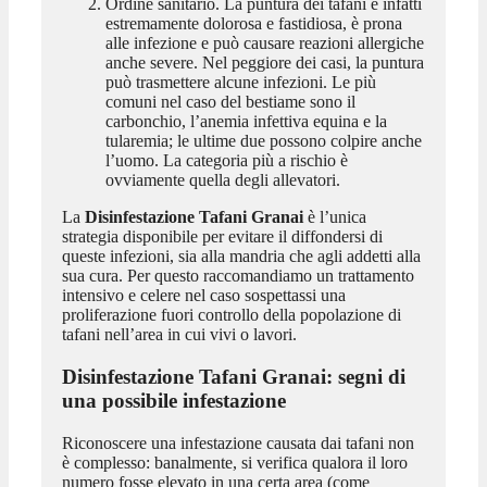
Ordine sanitario. La puntura dei tafani è infatti
estremamente dolorosa e fastidiosa, è prona
alle infezione e può causare reazioni allergiche
anche severe. Nel peggiore dei casi, la puntura
può trasmettere alcune infezioni. Le più
comuni nel caso del bestiame sono il
carbonchio, l’anemia infettiva equina e la
tularemia; le ultime due possono colpire anche
l’uomo. La categoria più a rischio è
ovviamente quella degli allevatori.
La
Disinfestazione Tafani Granai
è l’unica
strategia disponibile per evitare il diffondersi di
queste infezioni, sia alla mandria che agli addetti alla
sua cura. Per questo raccomandiamo un trattamento
intensivo e celere nel caso sospettassi una
proliferazione fuori controllo della popolazione di
tafani nell’area in cui vivi o lavori.
Disinfestazione Tafani Granai
: segni di
una possibile infestazione
Riconoscere una infestazione causata dai tafani non
è complesso: banalmente, si verifica qualora il loro
numero fosse elevato in una certa area (come