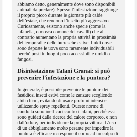
abbiamo detto, generalmente dove sono disponibili
animali da predare). Spesso l’infestazione raggiunge
il proprio picco durante le giornate più calde
dell’estate, che rendono l’insetto più aggressivo.
Curiosamente, esistono anche specie (come la
tafanella, o mosca comune dei cavalli) che al
contrario aumentano la propria attività in prossimità
dei temporali e delle burrasche estive. I nidi dove
sono deposte le uova sono raramente individuabili
perchè posti in luoghi poco accessibili e umidi o
fangosi.
Disinfestazione Tafani Granai
: si può
prevenire l’infestazione e la puntura?
In generale, è possibile prevenire le punture dei
fastidiosi insetti estivi come le zanzare scegliendo
abiti chiari, evitando di usare profumi intensi e
utilizzando spray repellenti. Queste norme di
condotta sono inefficaci contro i tafani, perchè essi
sono guidati dalla ricerca del calore corporeo, e non
dall’odore, per individuare la propria vittima. L’uso
di un abbigliamento molto pesante per impedire la
puntura è efficace ma espone il corpo ad un colpo di