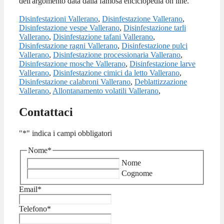
dell'argomento data dalla famosa enciclopedia on line.
Disinfestazioni Vallerano
,
Disinfestazione Vallerano
,
Disinfestazione vespe Vallerano
,
Disinfestazione tarli
Vallerano
,
Disinfestazione tafani Vallerano
,
Disinfestazione ragni Vallerano
,
Disinfestazione pulci
Vallerano
,
Disinfestazione processionaria Vallerano
,
Disinfestazione mosche Vallerano
,
Disinfestazione larve
Vallerano
,
Disinfestazione cimici da letto Vallerano
,
Disinfestazione calabroni Vallerano
,
Deblattizzazione
Vallerano
,
Allontanamento volatili Vallerano
,
Contattaci
"
*
" indica i campi obbligatori
Nome
*
Nome
Cognome
Email
*
Telefono
*