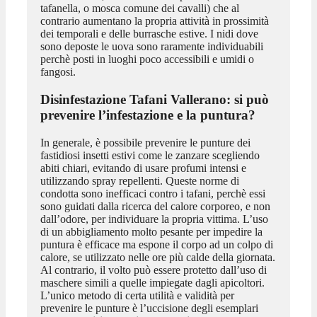
tafanella, o mosca comune dei cavalli) che al
contrario aumentano la propria attività in prossimità
dei temporali e delle burrasche estive. I nidi dove
sono deposte le uova sono raramente individuabili
perchè posti in luoghi poco accessibili e umidi o
fangosi.
Disinfestazione Tafani Vallerano
: si può
prevenire l’infestazione e la puntura?
In generale, è possibile prevenire le punture dei
fastidiosi insetti estivi come le zanzare scegliendo
abiti chiari, evitando di usare profumi intensi e
utilizzando spray repellenti. Queste norme di
condotta sono inefficaci contro i tafani, perchè essi
sono guidati dalla ricerca del calore corporeo, e non
dall’odore, per individuare la propria vittima. L’uso
di un abbigliamento molto pesante per impedire la
puntura è efficace ma espone il corpo ad un colpo di
calore, se utilizzato nelle ore più calde della giornata.
Al contrario, il volto può essere protetto dall’uso di
maschere simili a quelle impiegate dagli apicoltori.
L’unico metodo di certa utilità e validità per
prevenire le punture è l’uccisione degli esemplari