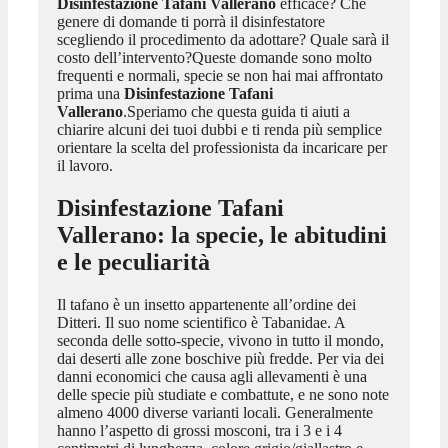
Disinfestazione Tafani Vallerano
efficace? Che
genere di domande ti porrà il disinfestatore
scegliendo il procedimento da adottare? Quale sarà il
costo dell’intervento?Queste domande sono molto
frequenti e normali, specie se non hai mai affrontato
prima una
Disinfestazione Tafani
Vallerano
.Speriamo che questa guida ti aiuti a
chiarire alcuni dei tuoi dubbi e ti renda più semplice
orientare la scelta del professionista da incaricare per
il lavoro.
Disinfestazione Tafani
Vallerano
: la specie, le abitudini
e le peculiarità
Il tafano è un insetto appartenente all’ordine dei
Ditteri. Il suo nome scientifico è Tabanidae. A
seconda delle sotto-specie, vivono in tutto il mondo,
dai deserti alle zone boschive più fredde. Per via dei
danni economici che causa agli allevamenti è una
delle specie più studiate e combattute, e ne sono note
almeno 4000 diverse varianti locali. Generalmente
hanno l’aspetto di grossi mosconi, tra i 3 e i 4