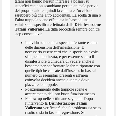
tafani non hanno nessun interesse a posarsi su
superfici che non scambiano per un animale per via
del proprio calore, quindi la cattura e l’uccisione
sarebbero più che altro accidentali. La scelta di una o
l’altra trappola viene effettuata in base ad una
valutazione specifica effettuata dalla
Disinfestazione
Tafani Vallerano
.La ditta procederà sempre con tre
step consecutivi:
Individuazione della specie infestante e stima
delle dimensioni dell’infestazione. È
necessario essere certi che la specie coinvolta
sia quella ipotizzata, e per esserne sicuro il
disinfestatore ti chiederà di vedere anche il
bestiame per confrontare le ferite riportate con
quelle tipiche causate dall’insetto. In base al
numero di esemplari presenti e all’area
coinvolta deciderà anche quante e dove
piazzare le trappole.
Posizionamento delle trappole scelte e
accertamento del loro buon funzionamento.
Follow up nelle settimane seguenti. Dopo
l’intervento la
Disinfestazione Tafani
Vallerano
verificherà che il problema sia stato
risolto o sia in fase di regressione. Se