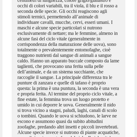
centimetri di lunghezza, colore grigio/giallastro e
occhi di colori variabili, tra il viola, il blu e il rosso a
seconda delle specie. Gli occhi reagiscono agli
stimoli termici, permettendo all’animale di
individuare cavalli, mucche, cervi, esseri umani. I
maschi e alcune specie particolari si nutrono
esclusivamente di nettare; ma le femmine, almeno in
alcune fasi del ciclo vitale (generalmente in
corrispondenza della maturazione delle uova), sono
totalmente o prevalentemente entomofaghe, cioè
traggono nutrienti dal sangue di animali a sangue
caldo. Hanno un apparato buccale composto da lame
taglienti, che provocano una ferita sulla pelle
dell’animale, e da un sistema succhiante, che
raccoglie il sangue. La principale differenza tra le
punture di zanzara e quelle di tafano è proprio
questa: la prima è una puntura, la seconda è una vera
e propria ferita. Al termine del proprio ciclo vitale, a
fine estate, la femmina trova un luogo protetto e
umido in cui deporre le uova. Generalmente il nido
si trova vicino a stagni, paludi, laghi, canali di scolo
o tombini. Quando le uova si schiudono, le larve ne
escono e assumono quasi da subito abitudini
zoofaghe, predando altri insetti e piccoli invertebrati.
Alcune specie invece si nutrono di piante acquatiche,