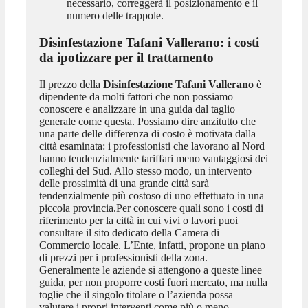
necessario, correggerà il posizionamento e il
numero delle trappole.
Disinfestazione Tafani Vallerano
: i costi
da ipotizzare per il trattamento
Il prezzo della
Disinfestazione Tafani Vallerano
è
dipendente da molti fattori che non possiamo
conoscere e analizzare in una guida dal taglio
generale come questa. Possiamo dire anzitutto che
una parte delle differenza di costo è motivata dalla
città esaminata: i professionisti che lavorano al Nord
hanno tendenzialmente tariffari meno vantaggiosi dei
colleghi del Sud. Allo stesso modo, un intervento
delle prossimità di una grande città sarà
tendenzialmente più costoso di uno effettuato in una
piccola provincia.Per conoscere quali sono i costi di
riferimento per la città in cui vivi o lavori puoi
consultare il sito dedicato della Camera di
Commercio locale. L’Ente, infatti, propone un piano
di prezzi per i professionisti della zona.
Generalmente le aziende si attengono a queste linee
guida, per non proporre costi fuori mercato, ma nulla
toglie che il singolo titolare o l’azienda possa
valutare i propri interventi come più o meno