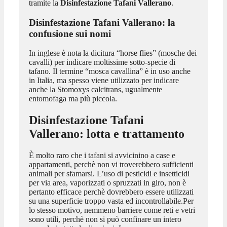
tramite la
Disinfestazione Tafani Vallerano
.
Disinfestazione Tafani Vallerano
: la
confusione sui nomi
In inglese è nota la dicitura “horse flies” (mosche dei
cavalli) per indicare moltissime sotto-specie di
tafano. Il termine “mosca cavallina” è in uso anche
in Italia, ma spesso viene utilizzato per indicare
anche la Stomoxys calcitrans, ugualmente
entomofaga ma più piccola.
Disinfestazione Tafani
Vallerano
: lotta e trattamento
È molto raro che i tafani si avvicinino a case e
appartamenti, perchè non vi troverebbero sufficienti
animali per sfamarsi. L’uso di pesticidi e insetticidi
per via area, vaporizzati o spruzzati in giro, non è
pertanto efficace perchè dovrebbero essere utilizzati
su una superficie troppo vasta ed incontrollabile.Per
lo stesso motivo, nemmeno barriere come reti e vetri
sono utili, perchè non si può confinare un intero