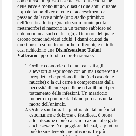
come il riso, in questa fase del ciclo. Il ciclo vitale
delle larve è molto lungo, quasi di due anni, durante
il quale fanno diverse mute di accrescimento e
passano da larve a ninfe (uno stadio primitivo
dell’insetto adulto). Quando sono pronte per la
metamorfosi si nascono in un terreno sabbioso ed
entrano in una sorta di letargo, al termine del quale
escono come individui adulti. I danni causati da
questi insetti sono di due ordini differenti, e in tutti i
casi richiedono una
Disinfestazione Tafani
Vallerano
approfondita e professionale.
Ordine economico. I danni causati agli
allevatori si esprimono con animali sofferenti e
irrequieti, che perdono il latte (nel caso delle
mucche) o la cui carne è compromessa dalla
necessità di cure specifiche ed antibiotici per il
trattamento delle infezioni. Un massiccio
numero di punture da tafano può causare la
morte dell’animale.
Ordine sanitario. La puntura dei tafani è infatti
estremamente dolorosa e fastidiosa, è prona
alle infezione e può causare reazioni allergiche
anche severe. Nel peggiore dei casi, la puntura
può trasmettere alcune infezioni. Le più