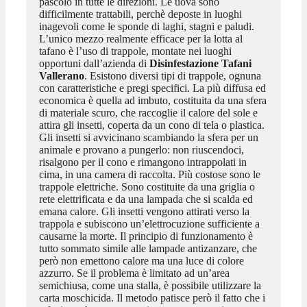
pascolo in tutte le direzioni. Le uova sono
difficilmente trattabili, perchè deposte in luoghi
inagevoli come le sponde di laghi, stagni e paludi.
L’unico mezzo realmente efficace per la lotta al
tafano è l’uso di trappole, montate nei luoghi
opportuni dall’azienda di
Disinfestazione Tafani
Vallerano
. Esistono diversi tipi di trappole, ognuna
con caratteristiche e pregi specifici. La più diffusa ed
economica è quella ad imbuto, costituita da una sfera
di materiale scuro, che raccoglie il calore del sole e
attira gli insetti, coperta da un cono di tela o plastica.
Gli insetti si avvicinano scambiando la sfera per un
animale e provano a pungerlo: non riuscendoci,
risalgono per il cono e rimangono intrappolati in
cima, in una camera di raccolta. Più costose sono le
trappole elettriche. Sono costituite da una griglia o
rete elettrificata e da una lampada che si scalda ed
emana calore. Gli insetti vengono attirati verso la
trappola e subiscono un’elettrocuzione sufficiente a
causarne la morte. Il principio di funzionamento è
tutto sommato simile alle lampade antizanzare, che
però non emettono calore ma una luce di colore
azzurro. Se il problema è limitato ad un’area
semichiusa, come una stalla, è possibile utilizzare la
carta moschicida. Il metodo patisce però il fatto che i