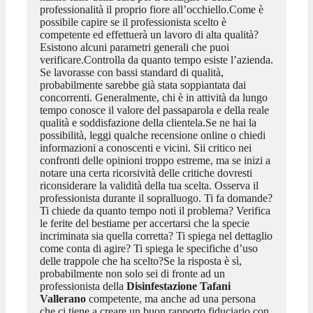
professionalità il proprio fiore all’occhiello.Come è
possibile capire se il professionista scelto è
competente ed effettuerà un lavoro di alta qualità?
Esistono alcuni parametri generali che puoi
verificare.Controlla da quanto tempo esiste l’azienda.
Se lavorasse con bassi standard di qualità,
probabilmente sarebbe già stata soppiantata dai
concorrenti. Generalmente, chi è in attività da lungo
tempo conosce il valore del passaparola e della reale
qualità e soddisfazione della clientela.Se ne hai la
possibilità, leggi qualche recensione online o chiedi
informazioni a conoscenti e vicini. Sii critico nei
confronti delle opinioni troppo estreme, ma se inizi a
notare una certa ricorsività delle critiche dovresti
riconsiderare la validità della tua scelta. Osserva il
professionista durante il sopralluogo. Ti fa domande?
Ti chiede da quanto tempo noti il problema? Verifica
le ferite del bestiame per accertarsi che la specie
incriminata sia quella corretta? Ti spiega nel dettaglio
come conta di agire? Ti spiega le specifiche d’uso
delle trappole che ha scelto?Se la risposta è sì,
probabilmente non solo sei di fronte ad un
professionista della
Disinfestazione Tafani
Vallerano
competente, ma anche ad una persona
che ci tiene a creare un buon rapporto fiduciario con