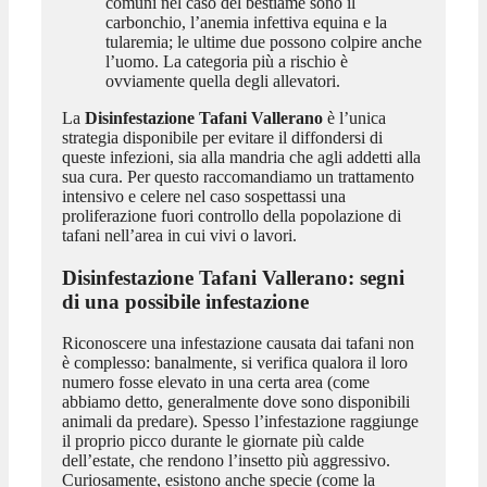
comuni nel caso del bestiame sono il
carbonchio, l’anemia infettiva equina e la
tularemia; le ultime due possono colpire anche
l’uomo. La categoria più a rischio è
ovviamente quella degli allevatori.
La
Disinfestazione Tafani Vallerano
è l’unica
strategia disponibile per evitare il diffondersi di
queste infezioni, sia alla mandria che agli addetti alla
sua cura. Per questo raccomandiamo un trattamento
intensivo e celere nel caso sospettassi una
proliferazione fuori controllo della popolazione di
tafani nell’area in cui vivi o lavori.
Disinfestazione Tafani Vallerano
: segni
di una possibile infestazione
Riconoscere una infestazione causata dai tafani non
è complesso: banalmente, si verifica qualora il loro
numero fosse elevato in una certa area (come
abbiamo detto, generalmente dove sono disponibili
animali da predare). Spesso l’infestazione raggiunge
il proprio picco durante le giornate più calde
dell’estate, che rendono l’insetto più aggressivo.
Curiosamente, esistono anche specie (come la