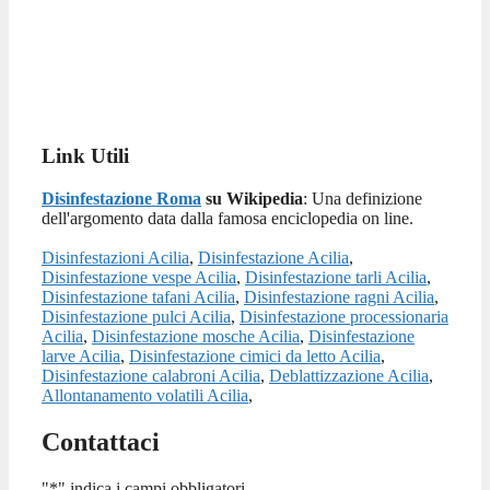
Link Utili
Disinfestazione Roma
su Wikipedia
: Una definizione
dell'argomento data dalla famosa enciclopedia on line.
Disinfestazioni Acilia
,
Disinfestazione Acilia
,
Disinfestazione vespe Acilia
,
Disinfestazione tarli Acilia
,
Disinfestazione tafani Acilia
,
Disinfestazione ragni Acilia
,
Disinfestazione pulci Acilia
,
Disinfestazione processionaria
Acilia
,
Disinfestazione mosche Acilia
,
Disinfestazione
larve Acilia
,
Disinfestazione cimici da letto Acilia
,
Disinfestazione calabroni Acilia
,
Deblattizzazione Acilia
,
Allontanamento volatili Acilia
,
Contattaci
"
*
" indica i campi obbligatori