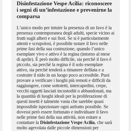
Disinfestazione Vespe Acilia
: riconoscere
i segni di un’infestazione e prevenirne la
comparsa
L’unico modo per intuire la presenza di un favo è la
presenza contemporanea degli adulti, specie vicino ai
frutti sugli alberi e sui fiori. Se si è particolarmente
attenti e scrupolosi, è possibile notare il favo nelle
prime fasi della sua costruzione, quando l’unico
esemplare vivo e attivo è la regina (intorno al mese
di aprile). È però molto difficile, sia perchè il favo è
piccolo, sia perchè la regina è il solo esemplare
attivo, sia perchè tenderà a rimanere defilata e a
costruire il nido in un luogo poco accessibile. Puoi
provare a verificare i luoghi più remoti e difficili da
raggiungere, come sottotetti, intercapedini, crepe,
vecchi oggetti lasciati incustoditi o abbandonati, ma
la quantità di luoghi ideali per la proliferazione di
questi insetti è talmente vasta che sarebbe quasi
impossibile ispezionare ogni anfratto possibile. Se
dovessi però essere fortunato e individuare il favo
nelle prime fasi della sua attività, non esitare a
contattare la
Disinfestazione Vespe Acilia
, che sarà
molto agevolata dalle piccole dimensioni per