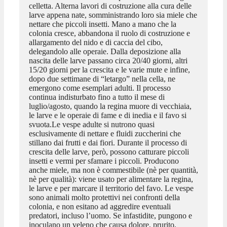
celletta. Alterna lavori di costruzione alla cura delle
larve appena nate, somministrando loro sia miele che
nettare che piccoli insetti. Mano a mano che la
colonia cresce, abbandona il ruolo di costruzione e
allargamento del nido e di caccia del cibo,
delegandolo alle operaie. Dalla deposizione alla
nascita delle larve passano circa 20/40 giorni, altri
15/20 giorni per la crescita e le varie mute e infine,
dopo due settimane di “letargo” nella cella, ne
emergono come esemplari adulti. Il processo
continua indisturbato fino a tutto il mese di
luglio/agosto, quando la regina muore di vecchiaia,
le larve e le operaie di fame e di inedia e il favo si
svuota.Le vespe adulte si nutrono quasi
esclusivamente di nettare e fluidi zuccherini che
stillano dai frutti e dai fiori. Durante il processo di
crescita delle larve, però, possono catturare piccoli
insetti e vermi per sfamare i piccoli. Producono
anche miele, ma non è commestibile (nè per quantità,
nè per qualità): viene usato per alimentare la regina,
le larve e per marcare il territorio del favo. Le vespe
sono animali molto protettivi nei confronti della
colonia, e non esitano ad aggredire eventuali
predatori, incluso l’uomo. Se infastidite, pungono e
inoculano un veleno che causa dolore, prurito,