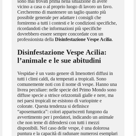
sono mai trovati prima nella situazione di avere
vicino a casa o al proprio luogo di lavoro un favo.
Cercheremo di mantenere un taglio quanto più
possibile generale per adattare i consigli che
forniremo a tutti i contesti e le condizioni specifiche,
ricordandoti che informazioni più specifiche
dovrebbero essere sempre concordate con un
professionista della
Disinfestazione Vespe Acilia
.
Disinfestazione Vespe Acilia
:
l’animale e le sue abitudini
Vespidae è un vasto genere di Imenotteri diffusi in
tutti i climi caldi, da temperati a tropicali. Sono
comunemente noti con il nome di vespe. Hanno una
livrea peculiare: nelle specie del Primo Mondo sono
diffuse specie a strisce orizzontali gialle e nere, ma
nei paesi tropicali ne esistono di variopinte e
colorate. Questa tendenza si definisce
“aposemantica”: colori appariscenti fungono da
avvertimento per i predatori, indicando un animale
che non teme di difendersi con tutti i mezzi
disponibili. Nel caso delle vespe, è una dolorosa
puntura e la capacità di radunare numerosi esemplari