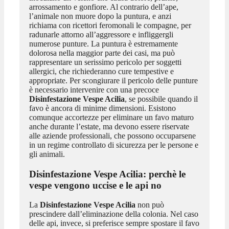
arrossamento e gonfiore. Al contrario dell’ape,
l’animale non muore dopo la puntura, e anzi
richiama con ricettori feromonali le compagne, per
radunarle attorno all’aggressore e infliggergli
numerose punture. La puntura è estremamente
dolorosa nella maggior parte dei casi, ma può
rappresentare un serissimo pericolo per soggetti
allergici, che richiederanno cure tempestive e
appropriate. Per scongiurare il pericolo delle punture
è necessario intervenire con una precoce
Disinfestazione Vespe Acilia
, se possibile quando il
favo è ancora di minime dimensioni. Esistono
comunque accortezze per eliminare un favo maturo
anche durante l’estate, ma devono essere riservate
alle aziende professionali, che possono occuparsene
in un regime controllato di sicurezza per le persone e
gli animali.
Disinfestazione Vespe Acilia
: perchè le
vespe vengono uccise e le api no
La
Disinfestazione Vespe Acilia
non può
prescindere dall’eliminazione della colonia. Nel caso
delle api, invece, si preferisce sempre spostare il favo