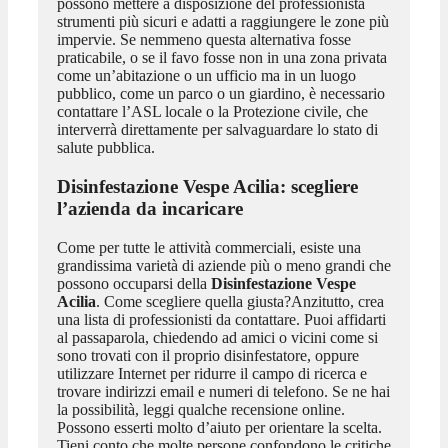
possono mettere a disposizione del professionista
strumenti più sicuri e adatti a raggiungere le zone più
impervie. Se nemmeno questa alternativa fosse
praticabile, o se il favo fosse non in una zona privata
come un’abitazione o un ufficio ma in un luogo
pubblico, come un parco o un giardino, è necessario
contattare l’ASL locale o la Protezione civile, che
interverrà direttamente per salvaguardare lo stato di
salute pubblica.
Disinfestazione Vespe Acilia
: scegliere
l’azienda da incaricare
Come per tutte le attività commerciali, esiste una
grandissima varietà di aziende più o meno grandi che
possono occuparsi della
Disinfestazione Vespe
Acilia
. Come scegliere quella giusta?Anzitutto, crea
una lista di professionisti da contattare. Puoi affidarti
al passaparola, chiedendo ad amici o vicini come si
sono trovati con il proprio disinfestatore, oppure
utilizzare Internet per ridurre il campo di ricerca e
trovare indirizzi email e numeri di telefono. Se ne hai
la possibilità, leggi qualche recensione online.
Possono esserti molto d’aiuto per orientare la scelta.
Tieni conto che molte persone confondono le critiche