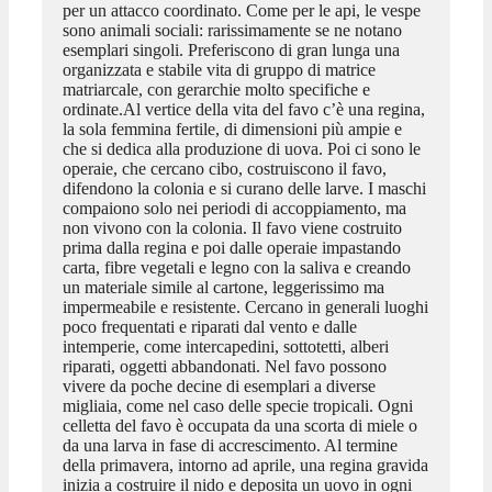
per un attacco coordinato. Come per le api, le vespe
sono animali sociali: rarissimamente se ne notano
esemplari singoli. Preferiscono di gran lunga una
organizzata e stabile vita di gruppo di matrice
matriarcale, con gerarchie molto specifiche e
ordinate.Al vertice della vita del favo c’è una regina,
la sola femmina fertile, di dimensioni più ampie e
che si dedica alla produzione di uova. Poi ci sono le
operaie, che cercano cibo, costruiscono il favo,
difendono la colonia e si curano delle larve. I maschi
compaiono solo nei periodi di accoppiamento, ma
non vivono con la colonia. Il favo viene costruito
prima dalla regina e poi dalle operaie impastando
carta, fibre vegetali e legno con la saliva e creando
un materiale simile al cartone, leggerissimo ma
impermeabile e resistente. Cercano in generali luoghi
poco frequentati e riparati dal vento e dalle
intemperie, come intercapedini, sottotetti, alberi
riparati, oggetti abbandonati. Nel favo possono
vivere da poche decine di esemplari a diverse
migliaia, come nel caso delle specie tropicali. Ogni
celletta del favo è occupata da una scorta di miele o
da una larva in fase di accrescimento. Al termine
della primavera, intorno ad aprile, una regina gravida
inizia a costruire il nido e deposita un uovo in ogni