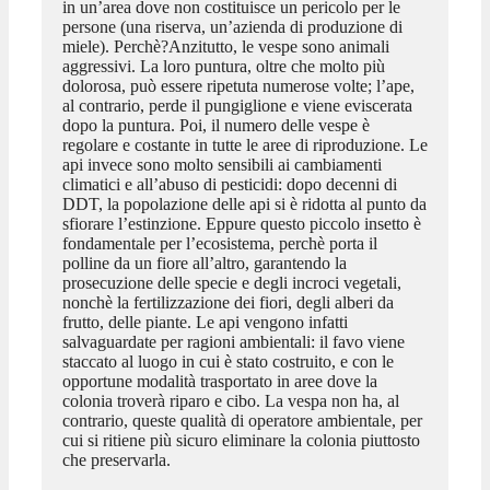
in un’area dove non costituisce un pericolo per le
persone (una riserva, un’azienda di produzione di
miele). Perchè?Anzitutto, le vespe sono animali
aggressivi. La loro puntura, oltre che molto più
dolorosa, può essere ripetuta numerose volte; l’ape,
al contrario, perde il pungiglione e viene eviscerata
dopo la puntura. Poi, il numero delle vespe è
regolare e costante in tutte le aree di riproduzione. Le
api invece sono molto sensibili ai cambiamenti
climatici e all’abuso di pesticidi: dopo decenni di
DDT, la popolazione delle api si è ridotta al punto da
sfiorare l’estinzione. Eppure questo piccolo insetto è
fondamentale per l’ecosistema, perchè porta il
polline da un fiore all’altro, garantendo la
prosecuzione delle specie e degli incroci vegetali,
nonchè la fertilizzazione dei fiori, degli alberi da
frutto, delle piante. Le api vengono infatti
salvaguardate per ragioni ambientali: il favo viene
staccato al luogo in cui è stato costruito, e con le
opportune modalità trasportato in aree dove la
colonia troverà riparo e cibo. La vespa non ha, al
contrario, queste qualità di operatore ambientale, per
cui si ritiene più sicuro eliminare la colonia piuttosto
che preservarla.