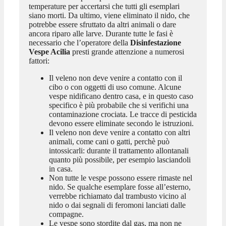
temperature per accertarsi che tutti gli esemplari
siano morti. Da ultimo, viene eliminato il nido, che
potrebbe essere sfruttato da altri animali o dare
ancora riparo alle larve. Durante tutte le fasi è
necessario che l’operatore della
Disinfestazione
Vespe Acilia
presti grande attenzione a numerosi
fattori:
Il veleno non deve venire a contatto con il
cibo o con oggetti di uso comune. Alcune
vespe nidificano dentro casa, e in questo caso
specifico è più probabile che si verifichi una
contaminazione crociata. Le tracce di pesticida
devono essere eliminate secondo le istruzioni.
Il veleno non deve venire a contatto con altri
animali, come cani o gatti, perchè può
intossicarli: durante il trattamento allontanali
quanto più possibile, per esempio lasciandoli
in casa.
Non tutte le vespe possono essere rimaste nel
nido. Se qualche esemplare fosse all’esterno,
verrebbe richiamato dal trambusto vicino al
nido o dai segnali di feromoni lanciati dalle
compagne.
Le vespe sono stordite dal gas, ma non ne