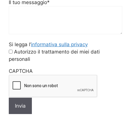
Il tuo messaggio
*
Si
Si legga l’
informativa sulla privacy
legga
Autorizzo il trattamento dei miei dati
l'informativa
personali
sulla
CAPTCHA
privacy
*