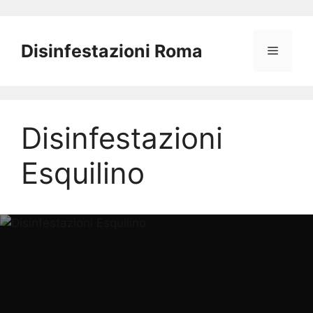
Vai
al
Disinfestazioni Roma
Menu
contenuto
Disinfestazioni
Esquilino