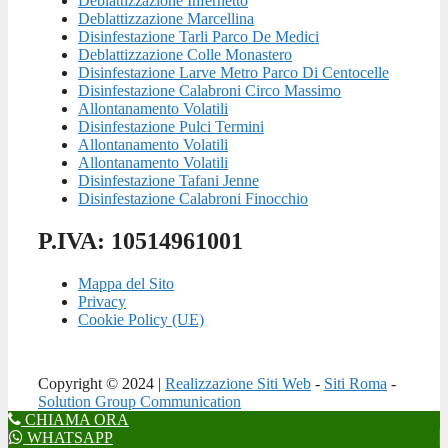
Deblattizzazione Infernetto
Deblattizzazione Marcellina
Disinfestazione Tarli Parco De Medici
Deblattizzazione Colle Monastero
Disinfestazione Larve Metro Parco Di Centocelle
Disinfestazione Calabroni Circo Massimo
Allontanamento Volatili
Disinfestazione Pulci Termini
Allontanamento Volatili
Allontanamento Volatili
Disinfestazione Tafani Jenne
Disinfestazione Calabroni Finocchio
P.IVA: 10514961001
Mappa del Sito
Privacy
Cookie Policy (UE)
Copyright © 2024 |
Realizzazione Siti Web
-
Siti Roma
-
Solution Group Communication
CHIAMA ORA
WHATSAPP