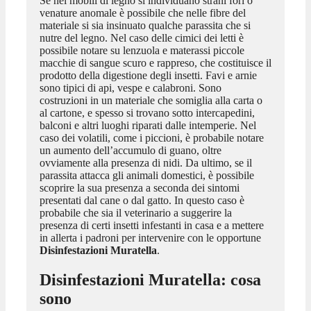
Se nei mobili di legno si individuano strani fori o
venature anomale è possibile che nelle fibre del
materiale si sia insinuato qualche parassita che si
nutre del legno. Nel caso delle cimici dei letti è
possibile notare su lenzuola e materassi piccole
macchie di sangue scuro e rappreso, che costituisce il
prodotto della digestione degli insetti. Favi e arnie
sono tipici di api, vespe e calabroni. Sono
costruzioni in un materiale che somiglia alla carta o
al cartone, e spesso si trovano sotto intercapedini,
balconi e altri luoghi riparati dalle intemperie. Nel
caso dei volatili, come i piccioni, è probabile notare
un aumento dell’accumulo di guano, oltre
ovviamente alla presenza di nidi. Da ultimo, se il
parassita attacca gli animali domestici, è possibile
scoprire la sua presenza a seconda dei sintomi
presentati dal cane o dal gatto. In questo caso è
probabile che sia il veterinario a suggerire la
presenza di certi insetti infestanti in casa e a mettere
in allerta i padroni per intervenire con le opportune
Disinfestazioni Muratella
.
Disinfestazioni Muratella
: cosa
sono