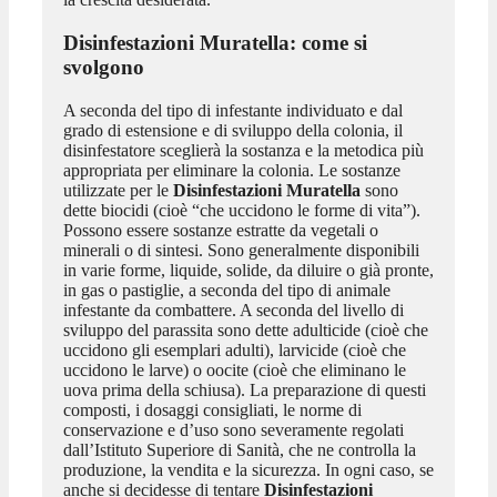
Disinfestazioni Muratella
: come si
svolgono
A seconda del tipo di infestante individuato e dal
grado di estensione e di sviluppo della colonia, il
disinfestatore sceglierà la sostanza e la metodica più
appropriata per eliminare la colonia. Le sostanze
utilizzate per le
Disinfestazioni Muratella
sono
dette biocidi (cioè “che uccidono le forme di vita”).
Possono essere sostanze estratte da vegetali o
minerali o di sintesi. Sono generalmente disponibili
in varie forme, liquide, solide, da diluire o già pronte,
in gas o pastiglie, a seconda del tipo di animale
infestante da combattere. A seconda del livello di
sviluppo del parassita sono dette adulticide (cioè che
uccidono gli esemplari adulti), larvicide (cioè che
uccidono le larve) o oocite (cioè che eliminano le
uova prima della schiusa). La preparazione di questi
composti, i dosaggi consigliati, le norme di
conservazione e d’uso sono severamente regolati
dall’Istituto Superiore di Sanità, che ne controlla la
produzione, la vendita e la sicurezza. In ogni caso, se
anche si decidesse di tentare
Disinfestazioni