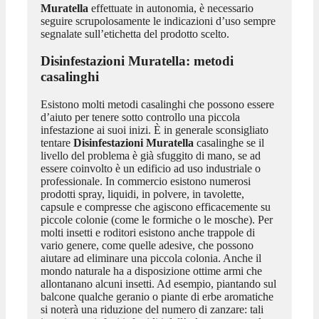
Muratella
effettuate in autonomia, è necessario
seguire scrupolosamente le indicazioni d’uso sempre
segnalate sull’etichetta del prodotto scelto.
Disinfestazioni Muratella
: metodi
casalinghi
Esistono molti metodi casalinghi che possono essere
d’aiuto per tenere sotto controllo una piccola
infestazione ai suoi inizi. È in generale sconsigliato
tentare
Disinfestazioni Muratella
casalinghe se il
livello del problema è già sfuggito di mano, se ad
essere coinvolto è un edificio ad uso industriale o
professionale. In commercio esistono numerosi
prodotti spray, liquidi, in polvere, in tavolette,
capsule e compresse che agiscono efficacemente su
piccole colonie (come le formiche o le mosche). Per
molti insetti e roditori esistono anche trappole di
vario genere, come quelle adesive, che possono
aiutare ad eliminare una piccola colonia. Anche il
mondo naturale ha a disposizione ottime armi che
allontanano alcuni insetti. Ad esempio, piantando sul
balcone qualche geranio o piante di erbe aromatiche
si noterà una riduzione del numero di zanzare: tali