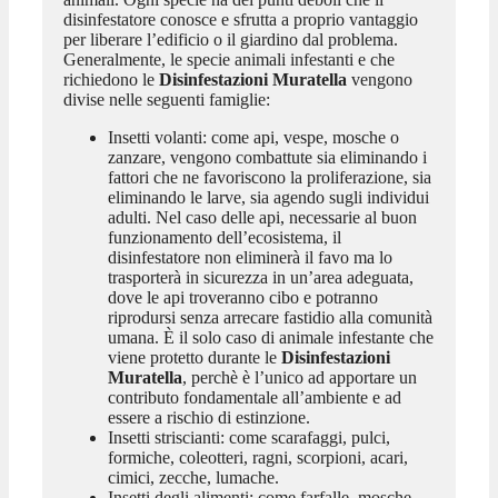
disinfestatore conosce e sfrutta a proprio vantaggio
per liberare l’edificio o il giardino dal problema.
Generalmente, le specie animali infestanti e che
richiedono le
Disinfestazioni Muratella
vengono
divise nelle seguenti famiglie:
Insetti volanti: come api, vespe, mosche o
zanzare, vengono combattute sia eliminando i
fattori che ne favoriscono la proliferazione, sia
eliminando le larve, sia agendo sugli individui
adulti. Nel caso delle api, necessarie al buon
funzionamento dell’ecosistema, il
disinfestatore non eliminerà il favo ma lo
trasporterà in sicurezza in un’area adeguata,
dove le api troveranno cibo e potranno
riprodursi senza arrecare fastidio alla comunità
umana. È il solo caso di animale infestante che
viene protetto durante le
Disinfestazioni
Muratella
, perchè è l’unico ad apportare un
contributo fondamentale all’ambiente e ad
essere a rischio di estinzione.
Insetti striscianti: come scarafaggi, pulci,
formiche, coleotteri, ragni, scorpioni, acari,
cimici, zecche, lumache.
Insetti degli alimenti: come farfalle, mosche