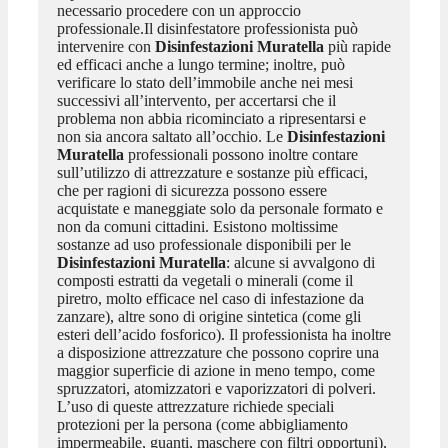
necessario procedere con un approccio
professionale.Il disinfestatore professionista può
intervenire con
Disinfestazioni Muratella
più rapide
ed efficaci anche a lungo termine; inoltre, può
verificare lo stato dell’immobile anche nei mesi
successivi all’intervento, per accertarsi che il
problema non abbia ricominciato a ripresentarsi e
non sia ancora saltato all’occhio. Le
Disinfestazioni
Muratella
professionali possono inoltre contare
sull’utilizzo di attrezzature e sostanze più efficaci,
che per ragioni di sicurezza possono essere
acquistate e maneggiate solo da personale formato e
non da comuni cittadini. Esistono moltissime
sostanze ad uso professionale disponibili per le
Disinfestazioni Muratella
: alcune si avvalgono di
composti estratti da vegetali o minerali (come il
piretro, molto efficace nel caso di infestazione da
zanzare), altre sono di origine sintetica (come gli
esteri dell’acido fosforico). Il professionista ha inoltre
a disposizione attrezzature che possono coprire una
maggior superficie di azione in meno tempo, come
spruzzatori, atomizzatori e vaporizzatori di polveri.
L’uso di queste attrezzature richiede speciali
protezioni per la persona (come abbigliamento
impermeabile, guanti, maschere con filtri opportuni),