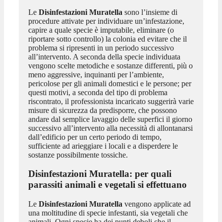
Le
Disinfestazioni Muratella
sono l’insieme di
procedure attivate per individuare un’infestazione,
capire a quale specie è imputabile, eliminare (o
riportare sotto controllo) la colonia ed evitare che il
problema si ripresenti in un periodo successivo
all’intervento. A seconda della specie individuata
vengono scelte metodiche e sostanze differenti, più o
meno aggressive, inquinanti per l’ambiente,
pericolose per gli animali domestici e le persone; per
questi motivi, a seconda del tipo di problema
riscontrato, il professionista incaricato suggerirà varie
misure di sicurezza da predisporre, che possono
andare dal semplice lavaggio delle superfici il giorno
successivo all’intervento alla necessità di allontanarsi
dall’edificio per un certo periodo di tempo,
sufficiente ad arieggiare i locali e a disperdere le
sostanze possibilmente tossiche.
Disinfestazioni Muratella
: per quali
parassiti animali e vegetali si effettuano
Le
Disinfestazioni Muratella
vengono applicate ad
una moltitudine di specie infestanti, sia vegetali che
animali. Ogni specie ha dei punti deboli che il