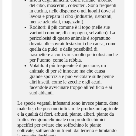
del cibo, moscerini, coleotteri. Sono frequenti
in cucina, nelle dispense o nei luoghi dove si
lavora e prepara il cibo (industrie, ristoranti,
mense aziendali, magazzini).
Roditori: il più comune è il topo (nelle sue
varianti comune, di campagna, selvatico). La
pericolosità di questo animale è soprattutto
dovuta alle sovrainfestazioni che causa, come
quella da pulci, e dalla possibilità di
trasmettere alcuni virus molto pericolosi anche
per l’uomo, come la rabbia.
Volatili: il più frequente è il piccione, un
animale di per sè innocuo ma che causa
grande sporcizia e può veicolare sulle penne
altri insetti, come le zecche e gli acari,
facendole avvicinare troppo all’edificio e ai
suoi abitanti.
Le specie vegetali infestanti sono invece piante, dette
malerbe, che possono inficiare le produzioni agricole
e la qualità di fiori, arbusti, piante, alberi, piante da
frutto. Vengono eliminate con prodotti chimici
specifici per evitare che soffochino le piante
coltivate, sottraendo nutrienti dal terreno e limitando
la crescita desiderata.