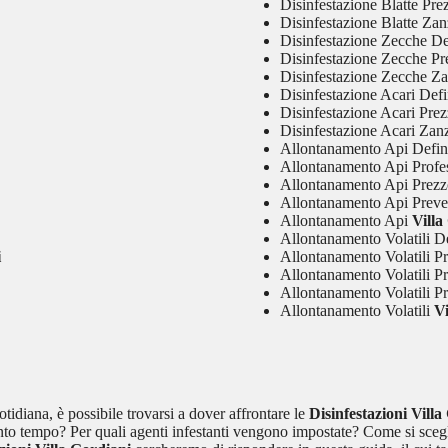
Disinfestazione Blatte Pre
Disinfestazione Blatte Zan
Disinfestazione Zecche De
Disinfestazione Zecche Pr
Disinfestazione Zecche Z
Disinfestazione Acari Defi
Disinfestazione Acari Pre
Disinfestazione Acari Zan
Allontanamento Api Defin
Allontanamento Api Profe
Allontanamento Api Prezz
Allontanamento Api Preve
Allontanamento Api
Villa
Allontanamento Volatili De
i
Allontanamento Volatili Pr
Allontanamento Volatili P
Allontanamento Volatili Pr
Allontanamento Volatili
Vi
otidiana, è possibile trovarsi a dover affrontare le
Disinfestazioni Villa
o tempo? Per quali agenti infestanti vengono impostate? Come si sceglie 