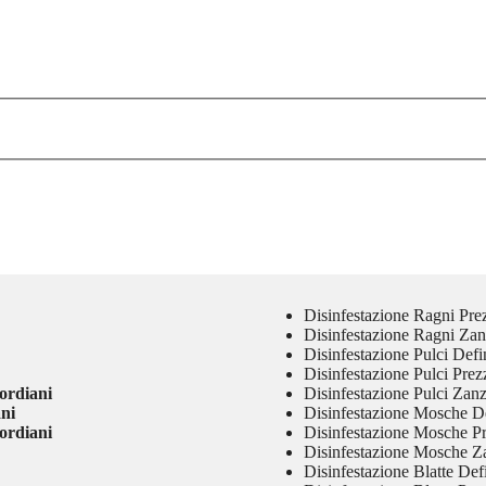
Disinfestazione Ragni Pre
Disinfestazione Ragni Zan
Disinfestazione Pulci Defi
Disinfestazione Pulci Prez
ordiani
Disinfestazione Pulci Zan
ani
Disinfestazione Mosche De
ordiani
Disinfestazione Mosche P
Disinfestazione Mosche Z
Disinfestazione Blatte Defi