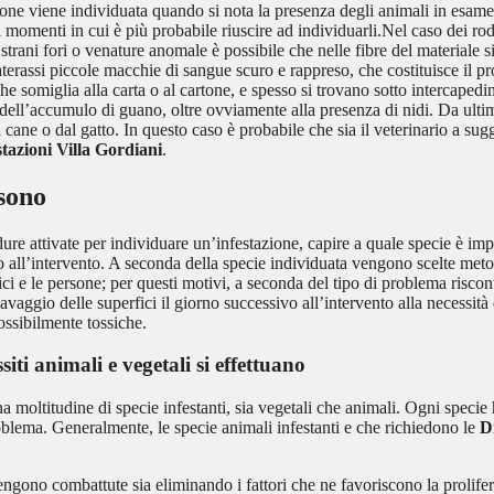
one viene individuata quando si nota la presenza degli animali in esame.
 momenti in cui è più probabile riuscire ad individuarli.Nel caso dei rodi
 strani fori o venature anomale è possibile che nelle fibre del materiale s
aterassi piccole macchie di sangue scuro e rappreso, che costituisce il pro
e somiglia alla carta o al cartone, e spesso si trovano sotto intercapedini
dell’accumulo di guano, oltre ovviamente alla presenza di nidi. Da ultimo,
cane o dal gatto. In questo caso è probabile che sia il veterinario a sugger
stazioni Villa Gordiani
.
 sono
re attivate per individuare un’infestazione, capire a quale specie è impu
vo all’intervento. A seconda della specie individuata vengono scelte met
ci e le persone; per questi motivi, a seconda del tipo di problema riscont
aggio delle superfici il giorno successivo all’intervento alla necessità 
possibilmente tossiche.
siti animali e vegetali si effettuano
moltitudine di specie infestanti, sia vegetali che animali. Ogni specie h
problema. Generalmente, le specie animali infestanti e che richiedono le
D
ngono combattute sia eliminando i fattori che ne favoriscono la prolifer