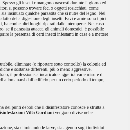
 Spesso gli insetti rimangono nascosti durante il giorno ed
tori si possono trovare feci o oggetti rosicchiati, come
i sia insinuato qualche parassita che si nutre del legno. Nel
dotto della digestione degli insetti. Favi e arnie sono tipici
, balconi e altri luoghi riparati dalle intemperie. Nel caso
 se il parassita attacca gli animali domestici, è possibile
ire la presenza di certi insetti infestanti in casa e a mettere
tabile, eliminare (o riportare sotto controllo) la colonia ed
odiche e sostanze differenti, più o meno aggressive,
rato, il professionista incaricato suggerirà varie misure di
di allontanarsi dall’edificio per un certo periodo di tempo,
a dei punti deboli che il disinfestatore conosce e sfrutta a
isinfestazioni Villa Gordiani
vengono divise nelle
azione, sia eliminando le larve, sia agendo sugli individui