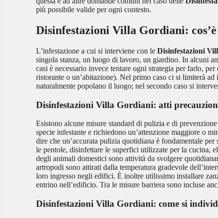
questa e ad altre domande comuni nel caso delle
Disinfesta
più possibile valide per ogni contesto.
Disinfestazioni Villa Gordiani
: cos’
L’infestazione a cui si interviene con le
Disinfestazioni Vi
singola stanza, un luogo di lavoro, un giardino. In alcuni a
casi è necessario invece tentare ogni strategia per farlo, per
ristorante o un’abitazione). Nel primo caso ci si limiterà ad
naturalmente popolano il luogo; nel secondo caso si interv
Disinfestazioni Villa Gordiani
: atti precauzion
Esistono alcune misure standard di pulizia e di prevenzione 
specie infestante e richiedono un’attenzione maggiore o minor
dire che un’accurata pulizia quotidiana è fondamentale per sc
le pentole, disinfettare le superfici utilizzate per la cucina,
degli animali domestici sono attività da svolgere quotidian
artropodi sono attirati dalla temperatura gradevole dell’inte
loro ingresso negli edifici. È inoltre utilissimo installare zan
entrino nell’edificio. Tra le misure barriera sono incluse anc
Disinfestazioni Villa Gordiani
: come si indivi