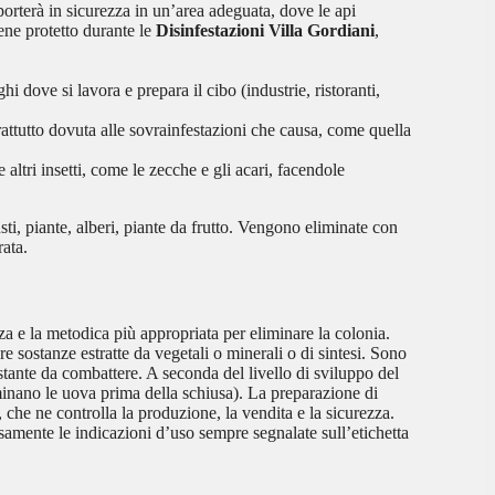
porterà in sicurezza in un’area adeguata, dove le api
ene protetto durante le
Disinfestazioni Villa Gordiani
,
i dove si lavora e prepara il cibo (industrie, ristoranti,
rattutto dovuta alle sovrainfestazioni che causa, come quella
altri insetti, come le zecche e gli acari, facendole
usti, piante, alberi, piante da frutto. Vengono eliminate con
rata.
nza e la metodica più appropriata per eliminare la colonia.
e sostanze estratte da vegetali o minerali o di sintesi. Sono
estante da combattere. A seconda del livello di sviluppo del
iminano le uova prima della schiusa). La preparazione di
 che ne controlla la produzione, la vendita e la sicurezza.
samente le indicazioni d’uso sempre segnalate sull’etichetta