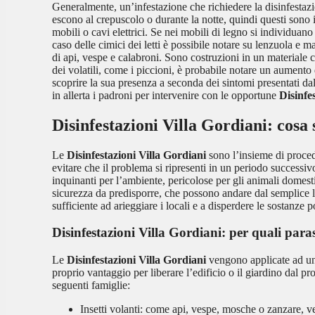
Generalmente, un’infestazione che richiedere la disinfestazi
escono al crepuscolo o durante la notte, quindi questi sono i
mobili o cavi elettrici. Se nei mobili di legno si individuano
caso delle cimici dei letti è possibile notare su lenzuola e m
di api, vespe e calabroni. Sono costruzioni in un materiale ch
dei volatili, come i piccioni, è probabile notare un aumento 
scoprire la sua presenza a seconda dei sintomi presentati dal 
in allerta i padroni per intervenire con le opportune
Disinfe
Disinfestazioni Villa Gordiani
: cosa
Le
Disinfestazioni Villa Gordiani
sono l’insieme di procedu
evitare che il problema si ripresenti in un periodo successi
inquinanti per l’ambiente, pericolose per gli animali domesti
sicurezza da predisporre, che possono andare dal semplice lav
sufficiente ad arieggiare i locali e a disperdere le sostanze 
Disinfestazioni Villa Gordiani
: per quali paras
Le
Disinfestazioni Villa Gordiani
vengono applicate ad una 
proprio vantaggio per liberare l’edificio o il giardino dal 
seguenti famiglie:
Insetti volanti: come api, vespe, mosche o zanzare, ve