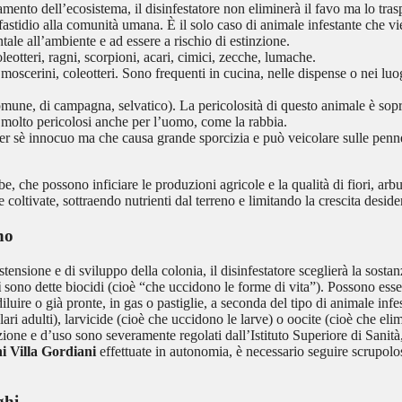
amento dell’ecosistema, il disinfestatore non eliminerà il favo ma lo tras
fastidio alla comunità umana. È il solo caso di animale infestante che vi
ale all’ambiente e ad essere a rischio di estinzione.
oleotteri, ragni, scorpioni, acari, cimici, zecche, lumache.
 moscerini, coleotteri. Sono frequenti in cucina, nelle dispense o nei luogh
comune, di campagna, selvatico). La pericolosità di questo animale è sop
us molto pericolosi anche per l’uomo, come la rabbia.
 per sè innocuo ma che causa grande sporcizia e può veicolare sulle penne 
e, che possono inficiare le produzioni agricole e la qualità di fiori, arb
 coltivate, sottraendo nutrienti dal terreno e limitando la crescita deside
no
tensione e di sviluppo della colonia, il disinfestatore sceglierà la sosta
i
sono dette biocidi (cioè “che uccidono le forme di vita”). Possono esser
diluire o già pronte, in gas o pastiglie, a seconda del tipo di animale inf
lari adulti), larvicide (cioè che uccidono le larve) o oocite (cioè che el
ione e d’uso sono severamente regolati dall’Istituto Superiore di Sanità,
ni Villa Gordiani
effettuate in autonomia, è necessario seguire scrupolo
ghi