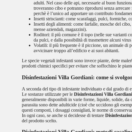
adulti. Nel caso delle api, necessarie al buon funzion
troveranno cibo e potranno riprodursi senza arrecare 
perchè è l’unico ad apportare un contributo fondament
Insetti striscianti: come scarafaggi, pulci, formiche, c
Insetti degli alimenti: come farfalle, mosche del cibo,
mense aziendali, magazzini).
Roditori: il più comune è il topo (nelle sue varianti 
da pulci, e dalla possibilità di trasmettere alcuni vir
Volatili: il più frequente è il piccione, un animale di
avvicinare troppo all’edificio e ai suoi abitanti.
Le specie vegetali infestanti sono invece piante, dette malerb
prodotti chimici specifici per evitare che soffochino le piante
Disinfestazioni Villa Gordiani
: come si svolgo
A seconda del tipo di infestante individuato e dal grado di es
Le sostanze utilizzate per le
Disinfestazioni Villa Gordian
generalmente disponibili in varie forme, liquide, solide, da 
parassita sono dette adulticide (cioè che uccidono gli esemp
questi composti, i dosaggi consigliati, le norme di conservaz
In ogni caso, se anche si decidesse di tentare
Disinfestazio
del prodotto scelto.
Disinfestazioni Villa Gordiani
: metodi casalin