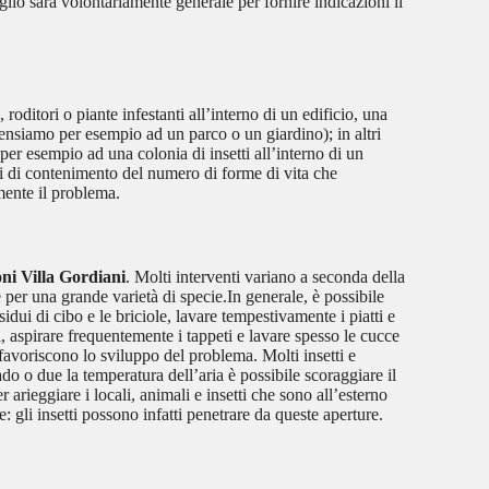
glio sarà volontariamente generale per fornire indicazioni il
 roditori o piante infestanti all’interno di un edificio, una
pensiamo per esempio ad un parco o un giardino); in altri
 per esempio ad una colonia di insetti all’interno di un
nti di contenimento del numero di forme di vita che
mente il problema.
oni Villa Gordiani
. Molti interventi variano a seconda della
 per una grande varietà di specie.In generale, è possibile
dui di cibo e le briciole, lavare tempestivamente i piatti e
ini, aspirare frequentemente i tappeti e lavare spesso le cucce
favoriscono lo sviluppo del problema. Molti insetti e
ado o due la temperatura dell’aria è possibile scoraggiare il
er arieggiare i locali, animali e insetti che sono all’esterno
: gli insetti possono infatti penetrare da queste aperture.