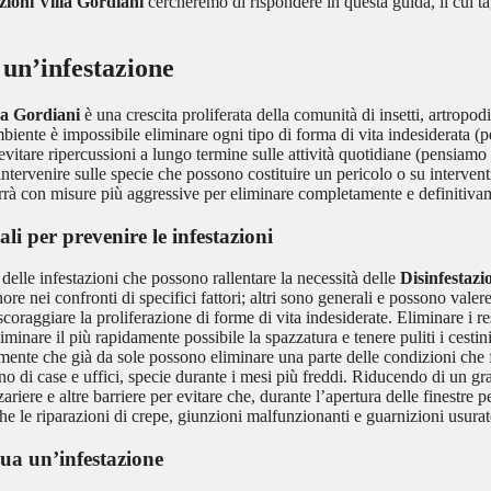
zioni Villa Gordiani
cercheremo di rispondere in questa guida, il cui ta
è un’infestazione
lla Gordiani
è una crescita proliferata della comunità di insetti, artropodi,
mbiente è impossibile eliminare ogni tipo di forma di vita indesiderata (
 evitare ripercussioni a lungo termine sulle attività quotidiane (pensiamo
 intervenire sulle specie che possono costituire un pericolo o su interve
errà con misure più aggressive per eliminare completamente e definitiva
ali per prevenire le infestazioni
delle infestazioni che possono rallentare la necessità delle
Disinfestazi
e nei confronti di specifici fattori; altri sono generali e possono valere
oraggiare la proliferazione di forme di vita indesiderate. Eliminare i resi
 eliminare il più rapidamente possibile la spazzatura e tenere puliti i cest
amente che già da sole possono eliminare una parte delle condizioni che 
rno di case e uffici, specie durante i mesi più freddi. Riducendo di un gr
zariere e altre barriere per evitare che, durante l’apertura delle finestre p
he le riparazioni di crepe, giunzioni malfunzionanti e guarnizioni usurate
dua un’infestazione