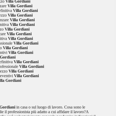
zzo
Villa Gordiani
zare
Villa Gordiani
finitiva
Villa Gordiani
ezzo
Villa Gordiani
anzare
Villa Gordiani
nitiva
Villa Gordiani
zzo
Villa Gordiani
zare
Villa Gordiani
itiva
Villa Gordiani
ssionale
Villa Gordiani
o
Villa Gordiani
ntivi
Villa Gordiani
 Gordiani
finitiva
Villa Gordiani
ofessionale
Villa Gordiani
rezzo
Villa Gordiani
eventivi
Villa Gordiani
lla Gordiani
 Gordiani
in casa o sul luogo di lavoro. Cosa sono le
il professionista più adatto a cui affidare il lavoro?A