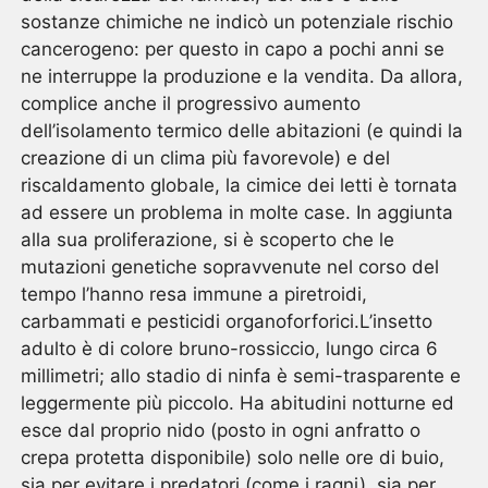
sostanze chimiche ne indicò un potenziale rischio
cancerogeno: per questo in capo a pochi anni se
ne interruppe la produzione e la vendita. Da allora,
complice anche il progressivo aumento
dell’isolamento termico delle abitazioni (e quindi la
creazione di un clima più favorevole) e del
riscaldamento globale, la cimice dei letti è tornata
ad essere un problema in molte case. In aggiunta
alla sua proliferazione, si è scoperto che le
mutazioni genetiche sopravvenute nel corso del
tempo l’hanno resa immune a piretroidi,
carbammati e pesticidi organoforforici.L’insetto
adulto è di colore bruno-rossiccio, lungo circa 6
millimetri; allo stadio di ninfa è semi-trasparente e
leggermente più piccolo. Ha abitudini notturne ed
esce dal proprio nido (posto in ogni anfratto o
crepa protetta disponibile) solo nelle ore di buio,
sia per evitare i predatori (come i ragni), sia per