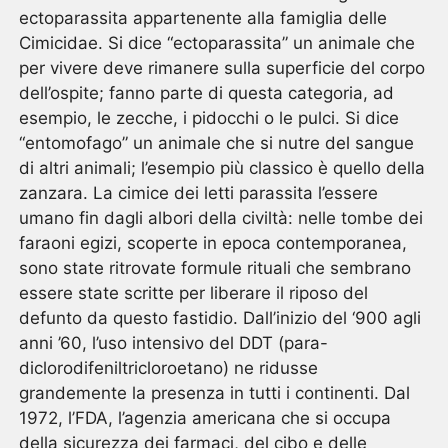
ectoparassita appartenente alla famiglia delle
Cimicidae. Si dice “ectoparassita” un animale che
per vivere deve rimanere sulla superficie del corpo
dell’ospite; fanno parte di questa categoria, ad
esempio, le zecche, i pidocchi o le pulci. Si dice
“entomofago” un animale che si nutre del sangue
di altri animali; l’esempio più classico è quello della
zanzara. La cimice dei letti parassita l’essere
umano fin dagli albori della civiltà: nelle tombe dei
faraoni egizi, scoperte in epoca contemporanea,
sono state ritrovate formule rituali che sembrano
essere state scritte per liberare il riposo del
defunto da questo fastidio. Dall’inizio del ‘900 agli
anni ’60, l’uso intensivo del DDT (para-
diclorodifeniltricloroetano) ne ridusse
grandemente la presenza in tutti i continenti. Dal
1972, l’FDA, l’agenzia americana che si occupa
della sicurezza dei farmaci, del cibo e delle