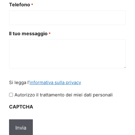
Telefono
*
Il tuo messaggio
*
Si
Si legga l’
informativa sulla privacy
legga
l'informativa
Autorizzo il trattamento dei miei dati personali
sulla
CAPTCHA
privacy
*