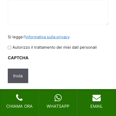
Si
Si legga l'
informativa sulla privacy
legga
l'informativa
Autorizzo il trattamento dei miei dati personali
sulla
CAPTCHA
privacy
*
Tag
Agosta
CHIAMA ORA
WHATSAPP
EMAIL
Disinfestazione Larve Vitinia