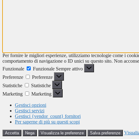
Per fornire le migliori esperienze, utilizziamo tecnologie come i cooki
comportamento di navigazione o ID unici su questo sito. Non acconsenti
Funzionale
Funzionale
Sempre attivo
Preferenze
Preferenze
Statistiche
Statistiche
Marketing
Marketing
Gestisci opzioni
Gestisci servizi
Gestisci {vendor_count} fornitori
Per saperne di più su questi scopi
Visuali
Accetta
Nega
Visualizza le preferenze
Salva preferenze