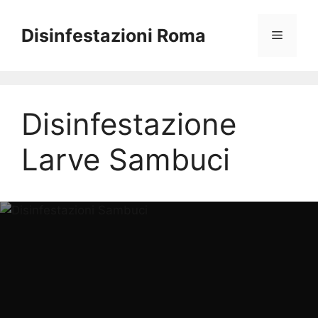
Vai
al
Disinfestazioni Roma
Menu
contenuto
Disinfestazione
Larve Sambuci