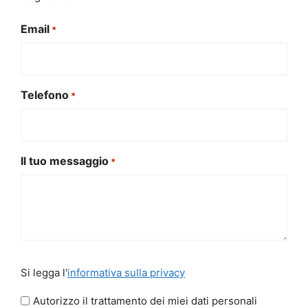
Email
*
Telefono
*
Il tuo messaggio
*
Si
Si legga l'
informativa sulla privacy
legga
l'informativa
Autorizzo il trattamento dei miei dati personali