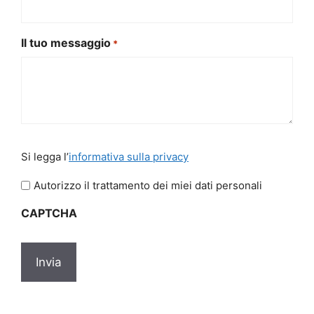
Il tuo messaggio
*
Si
Si legga l’
informativa sulla privacy
legga
l'informativa
Autorizzo il trattamento dei miei dati personali
sulla
CAPTCHA
privacy
*