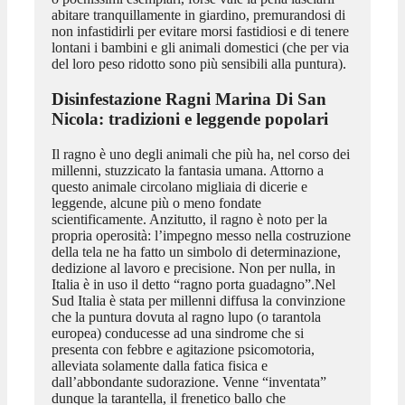
abitare tranquillamente in giardino, premurandosi di
non infastidirli per evitare morsi fastidiosi e di tenere
lontani i bambini e gli animali domestici (che per via
del loro peso ridotto sono più sensibili alla puntura).
Disinfestazione Ragni Marina Di San
Nicola
: tradizioni e leggende popolari
Il ragno è uno degli animali che più ha, nel corso dei
millenni, stuzzicato la fantasia umana. Attorno a
questo animale circolano migliaia di dicerie e
leggende, alcune più o meno fondate
scientificamente. Anzitutto, il ragno è noto per la
propria operosità: l’impegno messo nella costruzione
della tela ne ha fatto un simbolo di determinazione,
dedizione al lavoro e precisione. Non per nulla, in
Italia è in uso il detto “ragno porta guadagno”.Nel
Sud Italia è stata per millenni diffusa la convinzione
che la puntura dovuta al ragno lupo (o tarantola
europea) conducesse ad una sindrome che si
presenta con febbre e agitazione psicomotoria,
alleviata solamente dalla fatica fisica e
dall’abbondante sudorazione. Venne “inventata”
dunque la tarantella, il frenetico ballo che