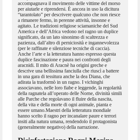
accompagnava il movimento delle vittime del morso
per aiutarle e riprendersi. È ancora in uso la dicitura
“tarantolato” per descrivere qualcuno che non riesce
a rimanere fermo, in perenne attività, insonne e
agitato. Le tradizioni religiose sciamaniche del Sud
America e dell’Africa vedono nel ragno un duplice
significato, da un lato sinonimo di scaltrezza e
pazienza, dall’altro di perniciosità e ingannevolezza
(per le raffinate e silenziose tecniche di caccia).
Anche l’arte e la letteratura hanno espresso questa
duplice fascinazione e paura nei confronti degli
aracnidi. Il mito di Aracnè ha origini greche e
descrive una bellissima fanciulla che riuscì a battere
in una gara di tessitura anche la dea Diana, che
adirata la trasformò in un ragno. I vichinghi
associavano, nelle loro fiabe e leggende, la regolarità
della ragnatela all’operato delle Norne, divinità simili
alle Parche che regolavano il fluire della nascita,
della vita e della morte di ogni animale, pianta e
essere umano.Maestri della letteratura mondiale
hanno scelto il ragno per incanalare paure e terrori
insiti alla natura umana, rendendolo il protagonista
(generalmente negativo) della narrazione.