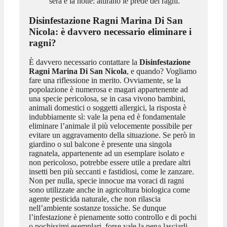
sera e la notte: attirano le prede dei ragni.
Disinfestazione Ragni Marina Di San
Nicola
: è davvero necessario eliminare i
ragni?
È davvero necessario contattare la
Disinfestazione
Ragni Marina Di San Nicola
, e quando? Vogliamo
fare una riflessione in merito. Ovviamente, se la
popolazione è numerosa e magari appartenente ad
una specie pericolosa, se in casa vivono bambini,
animali domestici o soggetti allergici, la risposta è
indubbiamente sì: vale la pena ed è fondamentale
eliminare l’animale il più velocemente possibile per
evitare un aggravamento della situazione. Se però in
giardino o sul balcone è presente una singola
ragnatela, appartenente ad un esemplare isolato e
non pericoloso, potrebbe essere utile a predare altri
insetti ben più seccanti e fastidiosi, come le zanzare.
Non per nulla, specie innocue ma voraci di ragni
sono utilizzate anche in agricoltura biologica come
agente pesticida naturale, che non rilascia
nell’ambiente sostanze tossiche. Se dunque
l’infestazione è pienamente sotto controllo e di pochi
o pochissimi esemplari, forse vale la pena lasciarli