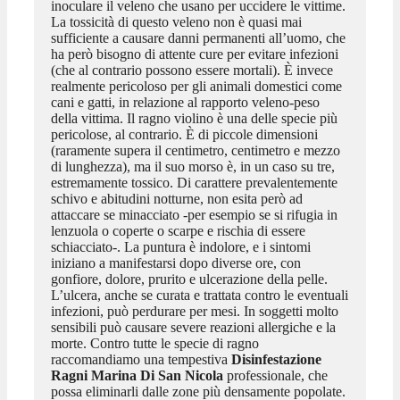
inoculare il veleno che usano per uccidere le vittime.
La tossicità di questo veleno non è quasi mai
sufficiente a causare danni permanenti all’uomo, che
ha però bisogno di attente cure per evitare infezioni
(che al contrario possono essere mortali). È invece
realmente pericoloso per gli animali domestici come
cani e gatti, in relazione al rapporto veleno-peso
della vittima. Il ragno violino è una delle specie più
pericolose, al contrario. È di piccole dimensioni
(raramente supera il centimetro, centimetro e mezzo
di lunghezza), ma il suo morso è, in un caso su tre,
estremamente tossico. Di carattere prevalentemente
schivo e abitudini notturne, non esita però ad
attaccare se minacciato -per esempio se si rifugia in
lenzuola o coperte o scarpe e rischia di essere
schiacciato-. La puntura è indolore, e i sintomi
iniziano a manifestarsi dopo diverse ore, con
gonfiore, dolore, prurito e ulcerazione della pelle.
L’ulcera, anche se curata e trattata contro le eventuali
infezioni, può perdurare per mesi. In soggetti molto
sensibili può causare severe reazioni allergiche e la
morte. Contro tutte le specie di ragno
raccomandiamo una tempestiva
Disinfestazione
Ragni Marina Di San Nicola
professionale, che
possa eliminarli dalle zone più densamente popolate.