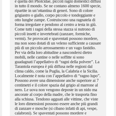
è quella dei Pholcidae, piccoli ragni domestici diffusi
in tutto il mondo. Se ne contano almeno 1600 specie,
ripartite in un’ottantina di generi. Sono di colore
grigiastro o giallo, corpo piccolo e tondeggiante e
otto lunghe zampe. Costruiscono una ragnatela di
forma irregolare e pendono al centro a testa in giù.
Come tutti i ragni della stessa stazza si nutrono di
piccoli insetti e invertebrati (zanzare, formiche,
vermi). Se provocati e spaventati possono mordere,
ma non sono dotati di un veleno sufficiente a causare
più di un piccolo arrossamento e un vago fastidio.
Per via della loro abitudine a nascondersi dietro
mobili, nelle cantine o nelle soffitte si sono
guadagnati l’appellativo di “ragni della polvere”. La
Tarantola europea è più diffusa nelle regioni dal
clima caldo, come la Puglia, la Calabria e la Sicilia.
Localmente è nota con l’appellativo di “ragno lupo”.
Possono avere una dimensione anche superiore ai 7
centimetri e il colore spazia dal grigio al marrone al
nero. Le uova non vengono deposte in un nido ma
ancorate al corpo della madre, che le trasporta fino
alla schiusa. Tendono agguati alle vittime, che viste
le loro dimensioni possono essere anche più grandi
di zanzare e mosche (si cibano infatti di api, vespe,
calabroni). Se spaventati possono mordere e