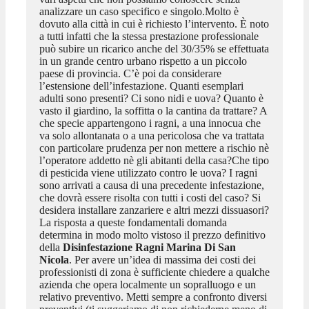
analizzare un caso specifico e singolo.Molto è
dovuto alla città in cui è richiesto l’intervento. È noto
a tutti infatti che la stessa prestazione professionale
può subire un ricarico anche del 30/35% se effettuata
in un grande centro urbano rispetto a un piccolo
paese di provincia. C’è poi da considerare
l’estensione dell’infestazione. Quanti esemplari
adulti sono presenti? Ci sono nidi e uova? Quanto è
vasto il giardino, la soffitta o la cantina da trattare? A
che specie appartengono i ragni, a una innocua che
va solo allontanata o a una pericolosa che va trattata
con particolare prudenza per non mettere a rischio nè
l’operatore addetto nè gli abitanti della casa?Che tipo
di pesticida viene utilizzato contro le uova? I ragni
sono arrivati a causa di una precedente infestazione,
che dovrà essere risolta con tutti i costi del caso? Si
desidera installare zanzariere e altri mezzi dissuasori?
La risposta a queste fondamentali domanda
determina in modo molto vistoso il prezzo definitivo
della
Disinfestazione Ragni Marina Di San
Nicola
. Per avere un’idea di massima dei costi dei
professionisti di zona è sufficiente chiedere a qualche
azienda che opera localmente un sopralluogo e un
relativo preventivo. Metti sempre a confronto diversi