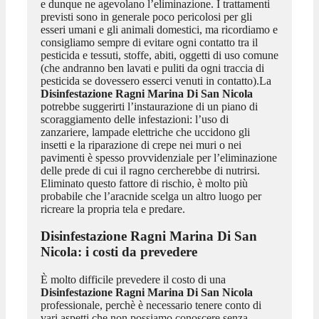
e dunque ne agevolano l’eliminazione. I trattamenti
previsti sono in generale poco pericolosi per gli
esseri umani e gli animali domestici, ma ricordiamo e
consigliamo sempre di evitare ogni contatto tra il
pesticida e tessuti, stoffe, abiti, oggetti di uso comune
(che andranno ben lavati e puliti da ogni traccia di
pesticida se dovessero esserci venuti in contatto).La
Disinfestazione Ragni Marina Di San Nicola
potrebbe suggerirti l’instaurazione di un piano di
scoraggiamento delle infestazioni: l’uso di
zanzariere, lampade elettriche che uccidono gli
insetti e la riparazione di crepe nei muri o nei
pavimenti è spesso provvidenziale per l’eliminazione
delle prede di cui il ragno cercherebbe di nutrirsi.
Eliminato questo fattore di rischio, è molto più
probabile che l’aracnide scelga un altro luogo per
ricreare la propria tela e predare.
Disinfestazione Ragni Marina Di San
Nicola
: i costi da prevedere
È molto difficile prevedere il costo di una
Disinfestazione Ragni Marina Di San Nicola
professionale, perchè è necessario tenere conto di
vari aspetti che non possiamo conoscere senza