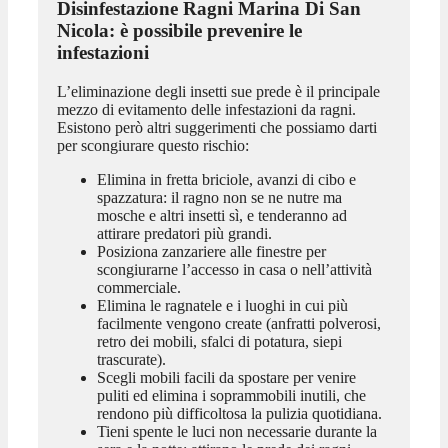
Disinfestazione Ragni Marina Di San
Nicola
: è possibile prevenire le
infestazioni
L’eliminazione degli insetti sue prede è il principale
mezzo di evitamento delle infestazioni da ragni.
Esistono però altri suggerimenti che possiamo darti
per scongiurare questo rischio:
Elimina in fretta briciole, avanzi di cibo e
spazzatura: il ragno non se ne nutre ma
mosche e altri insetti sì, e tenderanno ad
attirare predatori più grandi.
Posiziona zanzariere alle finestre per
scongiurarne l’accesso in casa o nell’attività
commerciale.
Elimina le ragnatele e i luoghi in cui più
facilmente vengono create (anfratti polverosi,
retro dei mobili, sfalci di potatura, siepi
trascurate).
Scegli mobili facili da spostare per venire
puliti ed elimina i soprammobili inutili, che
rendono più difficoltosa la pulizia quotidiana.
Tieni spente le luci non necessarie durante la